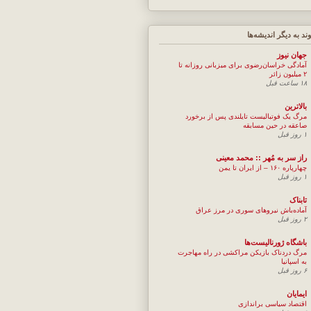
وند به ديگر انديشه‌ها
جهان نيوز
آمادگی خراسان‌رضوی برای میزبانی روزانه تا
۲ میلیون زائر
۱۸ ساعت قبل
بالاترین
مرگ یک فوتبالیست تایلندی پس از برخورد
صاعقه در حین مسابقه
۱ روز قبل
راز سر به مُهر :: محمد معینی
چهارپاره ۱۶۰ – از ایران تا یمن
۱ روز قبل
تابناک
آماده‌باش نیروهای سوری در مرز عراق
۲ روز قبل
باشگاه ژورنالیست‌ها
مرگ دردناک بازیکن مراکشی در راه مهاجرت
به اسپانیا
۶ روز قبل
ایمایان
اقتصاد سیاسی براندازی