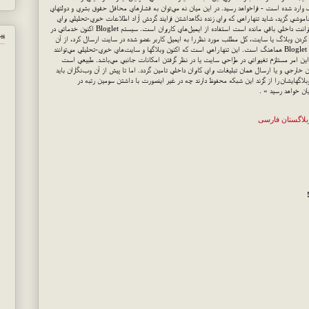
رد شده است - فراخواهد رسيد. در اين ميان نه مي‌توان به فشارهاي محافل حقوق بشري و دولتهاي
شي گزيد، شايد تنها راهي كه براي زنده نگاهداشتن فرايند گردش آزاد اطلاعات خبري-تحليلي براي
سايت‌ها و وبلاگهاي فيلتر شده تا پيش از راه‌اندازي كامل اينترانت داخلي باقي مانده است استفاده از ايميل‌هاي كاربران است. سيستم Bloglet اكنون خدماتي در
پي
ديت كردن وبلاگ يا سايت، كل مطلب مورد نظر را به ايميل كاربر عضو شده در سايت ارسال كرد، از آن
گذشته سيستم مووبل تايپ ( ام.تي) نيز به خوبي با سيستم Bloglet هماهنگ است. اين تنها راهي است كه اكنون وبلاگها و سايت‌هاي خبري-تحليلي مي‌توانند
لبته اين امر مستلزم تغييراتي در طراحي سايت يا در نظر گرفتن امكانات جانبي مي‌باشد. طبيعي است
ن خارجي و يا ارسال همان تبليغات براي كابران داخلي تامين گردد. اما تا پيش از آن وب‌نگاران بايد
لاگهايشان را از گزند اين شبكه محفوظ دارند چه در غير اينصورت با داشتن سومين رتبه در
ان خواهد رسيد » .
بلاگستان فارسی