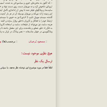
– كه اكنون به بخش‌هاي خبري و سياسي‌اش به شدت آسيب وا
اروپائي دلخوش كرد و نه مي‌توان دست روي دست نهاد و خامو
اين زمينه ارائه مي‌كند و مي‌توان بوسيله آن در هر بار آب
ارتباط خود را با فعالان و كاربران داخلي برقرار سازند و ا
هزينه سايت نيز مي‌تواند از تبليغات سايت و استفاده كاربرا
به فكر راه حلي عملي و بلندمدت براي اين معضل باشند تا وب
وبلاگنويسي در جهان متاسفانه « عصر وبلاگ در ايران به پاي
::
مسعود بُرجيـان
:: برچسب(ها):
و
هیچ نظری موجود نیست:
ارسال یک نظر
لطفاً فقط در مورد موضوع این نوشته نظر بدهید. با سپاس!