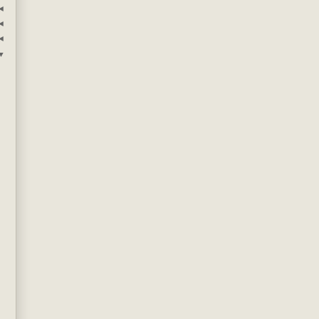
◄
◄
◄
▼