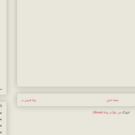
نش
صفحهٔ اصلی
پیام قدیمی تر
با
اشتراک در:
نظرات پیام (Atom)
◄
◄
◄
◄