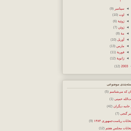
!
◄
سپتامبر
(9)
◄
اوت
(10)
◄
ژوئیهٔ
(6)
◄
ژوئن
(7)
◄
مهٔ
(8)
◄
آوریل
(10)
◄
مارس
(13)
◄
فوریهٔ
(11)
◄
ژانویهٔ
(12)
(12)
2003
ته‌بندی موضوعی
ان که می‌شناسم
(5)
ت‌الله خمینی
(1)
 خامه دیگران
(42)
بر گنجی
(7)
تخابات ریاست‌جمهوری ۱۳۸۴
(9)
تخابات مجلس هفتم
(12)