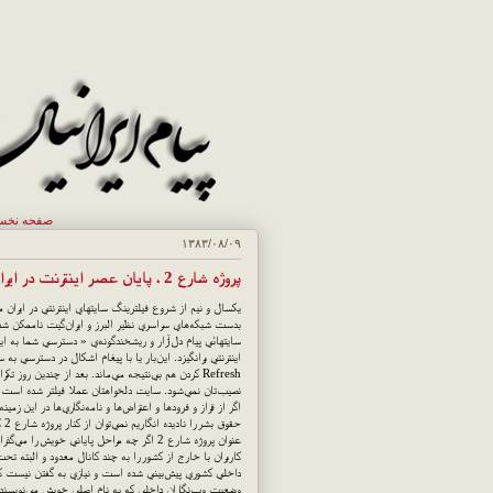
صفحه نخ
۱۳۸۳/۰۸/۰۹
پروژه شارع 2 ، پايان عصر اينترنت در ايران ؟
يكسال و نيم از شروع فيلترينگ سايتهاي اينترنتي در ايران م
بدست شبكه‌هاي سراسري نظير البرز و ايران‌گيت ناممكن شده 
سايتهائي پيام دل‌آزار و ريشخندگونه‌ي « دسترسي شما به اين
اينترنتي برانگيزد. اين‌بار يا با پيغام اشكال در دسترسي ب
Refresh كردن هم بي‌نتيجه مي‌ماند. بعد از چندين رو
نصيب‌تان نمي‌شود. سايت دلخواهتان عملا فيلتر شده است.
اگر از فراز و فرودها و اعتراض‌ها و نامه‌نگاري‌ها در اين 
حق
عنوان پروژه شارع 2 اگر چه مراحل پاياني خو
كاربران با خارج از كشور را به چند كانال معدود و البته
داخلي كشوري پيش‌بيني شده است و نيازي به گفتن نيست كه
وضعيت وب‌نگاران داخلي كه به نام اصلي خويش مي‌نويسند ايج