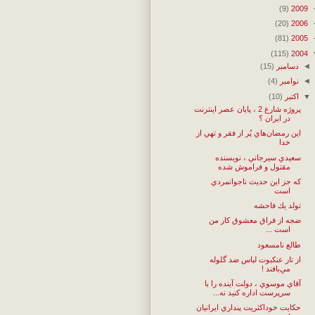
(9)
2009
(20)
2006
(81)
2005
(115)
2004
◄
دسامبر
(15)
◄
نوامبر
(4)
▼
اکتبر
(10)
پروژه شارع 2 ، پايان عصر اينترنت
در ايران ؟
اين رمضان‌هاي پُر از فقر و تهي از
خدا
سعيدي سيرجاني‌ ، نويسنده
مقتول و فراموش شده
که جز اين حديث ناجوانمردي
است
تولد يك فاحشه
ضجه از فراق معشوق کار من
است ...
طالع نامسعود
از تار عنكبوت لباس ضد گلوله
مي‌بافند !
آقاي موسوي ، دولت آينده را با
سرپرست اداره كنيد نه...
حكايت خوداكثريت پنداري ايرانيان