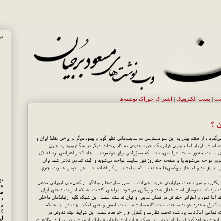
در
ست
|
پست الکترونيک
|
اشتراک خوراک نوشته‌ها
ي‌گذرد ، از هفته پيش به اين سو دسترسي به سايت‌هائي نظير گويا و بهنود ديگر در برخي نقاط ايران و
است. اينبار اما متوليان فيلترينگ حربه جديدي به كار برده‌اند. ديگر در هنگام ورود به چنين
 سايت مقدور نيست » را نمي‌بينيد تا كه مسؤوليتي براي دولتمردان ايجاد كند و اعتراضي نزد فعالان
ه سرور مواجه مي‌شويد يا با صفحه چند روز قبل سايت مواجه مي‌شويد و البته تمامي تلاش شما براي
ز تكرار اين فرايند و امتحان پروكسي‌ها مختلف – كه تمامشان از كار افتاده‌اند – جز اندوه و حسرت چيزي
زمينه بگذريم و هزينه هفت ميلياردي خريد تجهيزات سانسور سايت‌ها و وبلاگها از كشورهاي اروپائي مدعي
هم
وق بشر را ناديده انگاريم نمي‌توان از كنار پروژه‌ شارع 2 كه نزديك به دوسال است فعال شده و پيگيري مي‌شود به راحتي گذشت. شبكه اينترنت داخلي ايران با
مه
يش را مي‌گذراند اما نمود و اعتراض چنداني در فضاي سايبر ايرانيان نداشته است. اين شبكه كليه ارتباط‌هاي داخلي
دی
 تحت كنترل محدود خواهد ساخت. ثبت كليه سايت‌ها ، ثبت ايميل و حتي امكان چت در اين شبكه
کر
 تمامي امكانات ياد شده تحت نظارت و كنترل قرار خواهد داشت، اين شرايط البته تفاوتي در
ای
اد نخواهد كرد اما با راه‌اندازي اين شبكه « اينترانت داخلي » پايان اينترنت و دنياي آزاد اطلاعات