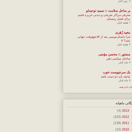
۶ روز قبل
بر ساحل سلامت :: سمیه توحیدلو
معرفی مراکز تفریحی و دیدنی جزیره قشم
برای فصل زمستان
۱ هفته قبل
مجيد زُهَری
چرا داستان‌نویسی بعد از ۵۷ هیچ‌وقت جهانی
نشد؟ 4
۲ هفته قبل
مستور :: محسن مؤمنی
ساختار سیاسی ذهن
۷ ماه قبل
یک سرخپوست خوب
تپانچه باید دم دست باشد
۷ ماه قبل
ان دادن همه
یگانی ماهیانه
(4)
2013
(163)
2012
(138)
2011
(15)
2010