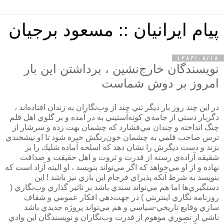
پیام ایرانیان :: مسعود برجیان
۱۳۸۳/۰۸/۱۸
نويسندگان خارج‌نشين ، برداشتن اين بار
امروز بر دوش شماست
در اين چند روز بار ديگر تني چند از وب‌نگاران به زندان افتاده‌اند ،
دگربار دستي از جامه‌ي كوته‌آستيني به در آمده و بر گلوي اهل قلم
چنگ انداخته و چندان مي‌فشارد كه چشمان بهت زده و سرشار از
ترس صاحب قلمي به چشمان خون‌رنگش خيره شود تا او نيشخندي
بزند و دست ديگرش را نشان دهد كه اسلحه آماده شليك را بر
شقيقه آزاده‌ي رسته از قدرت و ثروت و اهل حقيقت و صداقت
نهاده و از او مي‌خواهد كه اگر مي‌تواند بنويسد ، او البته آزاد است كه
بنويسد به شرط آنكه پذيراي فرجام اين بازي نيز باشد ! اين
دستگيري‌ها اما هم مي‌تواند سندي باشد بر تاثير گذاري وب‌نگاري (
روزنامه نگاري اينترنتي ) در جهت‌دهي افكار عمومي و شفاف
سازي وقايع تاريخي-سياسي و هم مي‌تواند پروژه جديدي باشد
ناشي از تصوري موهوم از قدرت وب‌نگاران و نويسندگان اين وادي