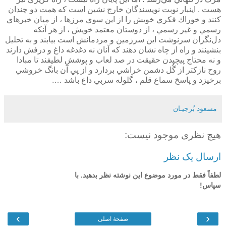
هست . اينبار نوبت نويسندگان خارج نشين است كه همت دو چندان
كنند و خوراك فكري خويش را از اين سوي مرزها ، از ميان خبرهاي
رسمي و غير رسمي ، از دوستان معتمد خويش ، از هر آنكه
دل‌نگران سرنوشت اين سرزمين و مردمانش است بيابند و به تحليل
بنشينند و راه از چاه نشان دهند كه آنان نه دغدغه داغ و درفش دارند
و نه محتاج پيچيدن حقيقت در صد لعاب و پوشش لطيفند تا مبادا
روح نازكتر از گُل دشمن خراشي بردارد و از پي آن بانگ خروشي
برخيزد و پاسخ سماع قلم ، گلوله سربي داغ باشد ….
مسعود بُرجيـان
هیچ نظری موجود نیست:
ارسال یک نظر
لطفاً فقط در مورد موضوع این نوشته نظر بدهید. با
سپاس!
›
‹
صفحهٔ اصلی