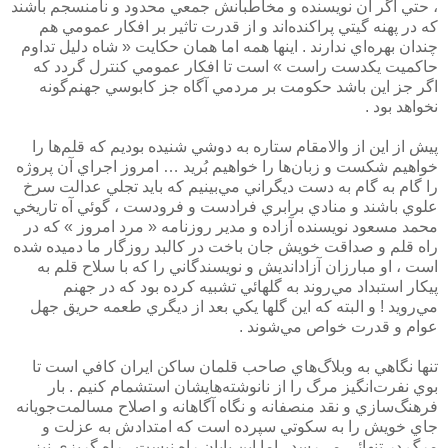
، حتي اگر آن نويسنده و مخاطبانش جمعي محدود و نامنسجم باشند
كه در پهنه گيتي پراكنده‌اند و از قدرت تاثير بر افكار عمومي هم
چندان بهره‌اي ندارند . اينها همه اما همان حكايت « شاه دليل تداوم
حاكميت يكدست راست » است تا افكار عمومي كنترل گردد كه
اگر جز اين باشد حكومت بر مردمي آگاه جز كابوسي جهنم‌گونه
نخواهد بود .
پيش از اين از والامقام ستاره به دوشي شنيده بوديم كه قلم‌ها را
خواهيم شكست و زبان‌ها را خواهيم بُريد … امروز اجراي آن پروژه
را گام به گام به دست ديگراني مي‌بينيم كه بايد تجلي عدالت سرخ
علوي باشند و منادي برابري فرادست و فرودست ، گوئي آه تاريخي
محمد مسعود نويسنده آزاده‌ و مدير روزنامه « مرد امروز » كه در
راه قلم و صداقت خويش جان باخت در كالبد روزگار ما دميده شده
است ،‌ او مبارزان آزادانديش و نويسندگاني را كه با سلاح قلم به
پيكار استبداد مي‌روند به گلهائي تشبيه كرده بود كه در جهنم
مي‌رويد ! و البته كه اين گلها يكي بعد از ديگري طعمه حريق جهل
عوام و قدرت خواص مي‌شوند .
تنها نگاهي به وبلاگ‌هاي صاحب قلمان ساكن ايران كافي است تا
بوي نفرت‌انگيز مرگ را از نانوشته‌هايشان استشمام كنيم . بار
فرهنگ‌سازي و نقد منصفانه و نگاه آگاهانه و اصلاح مسالمت‌جويانه
جاي خويش را به سكوتي سپرده است كه امتدادش به عزلت و
مرگ در تنهائي مي‌رسد . اما اين پايان راه نيست ، راه گريزي نيز