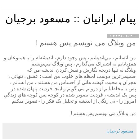
پیام ایرانیان :: مسعود برجیان
۱۳۸۳/۰۸/۳۰
من وبلاگ مي نويسم پس هستم !
من انسانم ، مي‌انديشم ، پس وجود دارم ، انديشه‌ام را با همنوعان و
همزبانانم به اشتراک مي‌گذارم ، پس وبلاگ مي‌نويسم
وبلاگ نه تنها دريچه نگارش و نقش کردن انديشه من که
صميمي‌ترين دوست لحظه هاي خلوت من است : عشق ، تنهائي ،
هجران و محبت گوشه هائي از احساس من هستند ، من انسانم ،
پس با مخاطبانم از درونم مي گويم و اينجا فرديت پنهان شده در
پس يک انديشه ، فرديت تصوير شده در کوچه پس کوچه هاي زندگي
امروز را - بي رنگي از انديشه و تحليل يک فکر را - تصوير ميکنم
من وبلاگ مي نويسم پس هستم !
مسعود بُرجيـان