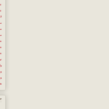
عص
عل
لا
مص
مع
مع
نق
نق
نق
نو
وا
وب
وب
ها
جس