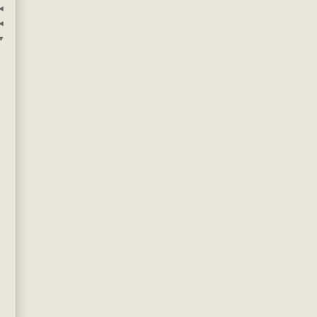
◄
◄
▼