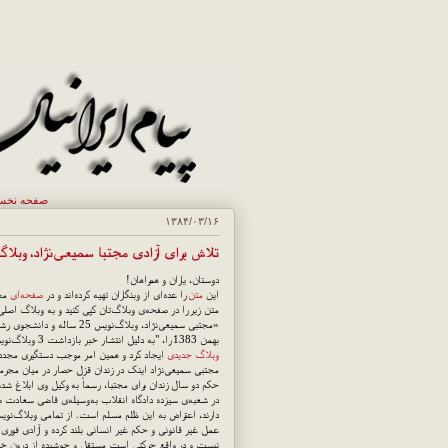
صفحه نخ
۱۳۸۴/۰۳/۱۶
تلاش برای آزادی مجتبا سمیعی‌نژاد، وبلاگ
دوستان، یاران و همراهان!
این
متن
را عده‌ای از وبنگاران تهیه کرده‌اند و در
صفحه‌ای
مخص
متن زیر را در صفحه‌ی وبلاگ‌تان کپی کنید و به وبلاگ اصلی
«مجتبی سمیعی‌نژاد، وبلاگ‌نویس 25 ساله و دانشجوی رشته ارتباطات، نویسنده‌ی وبلاگ "من نه منم" و سپس "
بهمن 1383 را، "به دلیل انتشار خبر بازداشت 3 وبلاگ‌نویس دیگر" در بازداشت به سر برد. سپس بعد از آزادی موقت در بهمن‌ماه 1383، برای انتشار نظراتش
وبلاگ جدیدی
ایجاد کرد و همین امر موجب دستگیری مجدد و
مجتبی سمیعی‌نژاد اینک در زندان قزل حصار در میان مجرمان
حکم دو سال زندان برای مجتبا، رسماً به وکیل وی ابلاغ شد
در شعبه‌ی سیزده دادگاه انقلاب به‌وسیله‌ی قاضی سعادت ص
دارند، اعتراض به این ظلم مسلم است. از تمامی وبلاگ‌نویسا
عمل غیر قانونی و حکم غیر انسانی بلند کرده و آزادی فوری
نیست و در واقع حرکتی است مستقل و جوشیده از درون خود