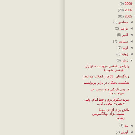
(9)
2009
(20)
2006
(81)
2005
◄
دسامبر
(5)
◄
نوامبر
(2)
◄
اکتبر
(5)
◄
سپتامبر
(7)
◄
اوت
(7)
◄
ژوئیهٔ
(8)
▼
ژوئن
(6)
زلزله‌ی طبقه‌ی فرودست، تزلزل
طبقه‌ی متوسط
وبلاگستان، ناكام از انقلاب موعود!
شكست نخبگان در برابر پوپولیسم
در پس تاریكی هیچ نیست جز
شهامت ما!
پیوند سكولاریزم و خط‌ امام: وقتی
«معین» انتخابی گر...
تلاش برای آزادی مجتبا
سمیعی‌نژاد، وبلاگ‌نویس
زندانی
◄
مهٔ
(8)
◄
آوریل
(7)