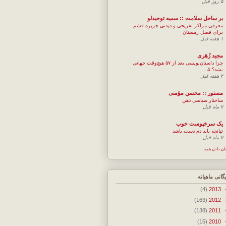
۵ روز قبل
بر ساحل سلامت :: سمیه توحیدلو
معرفی مراکز تفریحی و دیدنی جزیره قشم
برای فصل زمستان
۱ هفته قبل
مجيد زُهَری
چرا داستان‌نویسی بعد از ۵۷ هیچ‌وقت جهانی
نشد؟ 4
۲ هفته قبل
مستور :: محسن مؤمنی
ساختار سیاسی ذهن
۷ ماه قبل
یک سرخپوست خوب
تپانچه باید دم دست باشد
۷ ماه قبل
ان دادن همه
یگانی ماهیانه
(4)
2013
(163)
2012
(138)
2011
(15)
2010