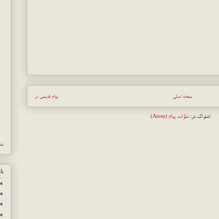
صفحهٔ اصلی
پیام قدیمی تر
اشتراک در:
نظرات پیام (Atom)
نش
با
◄
◄
◄
◄