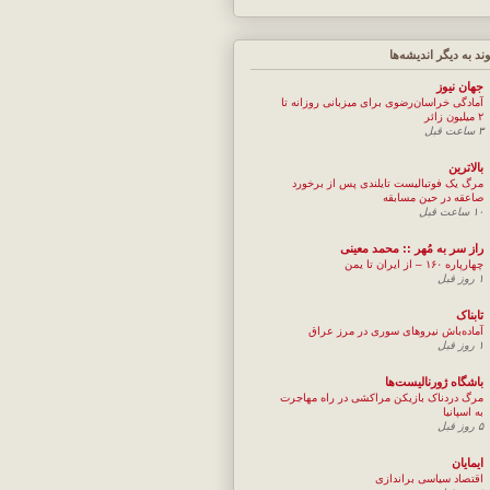
وند به ديگر انديشه‌ها
جهان نيوز
آمادگی خراسان‌رضوی برای میزبانی روزانه تا
۲ میلیون زائر
۳ ساعت قبل
بالاترین
مرگ یک فوتبالیست تایلندی پس از برخورد
صاعقه در حین مسابقه
۱۰ ساعت قبل
راز سر به مُهر :: محمد معینی
چهارپاره ۱۶۰ – از ایران تا یمن
۱ روز قبل
تابناک
آماده‌باش نیروهای سوری در مرز عراق
۱ روز قبل
باشگاه ژورنالیست‌ها
مرگ دردناک بازیکن مراکشی در راه مهاجرت
به اسپانیا
۵ روز قبل
ایمایان
اقتصاد سیاسی براندازی