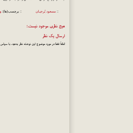
::
مسعود بُرجيـان
:: برچسب(ها):
و
هیچ نظری موجود نیست:
ارسال یک نظر
لطفاً فقط در مورد موضوع این نوشته نظر بدهید. با سپاس!