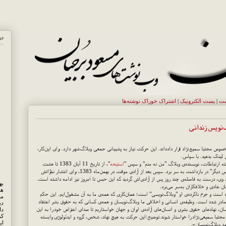
در
ست
|
پست الکترونيک
|
اشتراک خوراک نوشته‌ها
‌نویس زندانی
وص مجتبا سمیع‌نژاد قرار داده‌اند. این حرکت نیاز به پشیبانی جمعی وبلاگ‌شهر دارد. برای این‌کار،
 لینک بدهید. با سپاس.
استیجه
"، از تاریخ 11 آبان 1383 تا هشت
ی، درست به فاصله‌ی چند روز پس از آزادی‌اش گردید که این حبس تا امروز نیز ادامه داشته است.
 عادی و خلافکاران به‌سر می‌برد.
هم
ه است و جرم ناکرده‌ی او "وبلاگ‌نویسی" است؛ همان‌کاری که همه‌ی ما به آن مشغول‌ایم. این حکم
مه
ادر شده است. وظیفه‌ی انسانی و اخلاقی ما وبلاگ‌نویسان و همه‌ی کسانی که به حقوق بشر اعتقاد
دی
ن، نهادهای حقوق بشری و انسان‌های آزاده‌ی ایران و جهان خواستاریم تا صدای اعتراض خود را به این
کر
 مجتبا سمیعی‌نژاد را خواستار شوند.توضیح:این حرکت به هیچ نهاد، شخص، گروه و ایدئولوژی وابسته
ای
 وبلاگ‌نویسان».