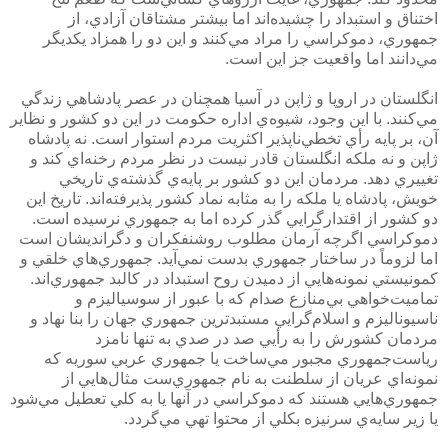
اختناق و استبداد را چشيده‌اند اما بيشتر مشتاقان آزادي، از
جمهوري، دموكراسي را مراد مي‌كنند و اين دو را همزاد يكديگر
مي‌دانند اما واقعيت جز اين است.
انگلستان در اروپا و ژاپن در آسيا همچنان در عصر پادشاهي زندگي
مي‌كنند. با اين وجود، شيوه‌ي اداره حكومت در اين دو كشور و نظاير
آن، بر پايه رأي تخطي‌ناپذير اكثريت مردم استوار است. نه پادشاه
ژاپن و نه ملكه انگلستان قادر نيست در نظر مردم رخنه‌اي كند و
تغييري دهد. مردمان اين دو كشور بر پايه‌ي گذشته‌ي تاريخي
خويش، پادشاه يا ملكه را به مثابه نماد كشور پذيرفته‌اند. تاريخ اين
دو كشور از اقتدارگرايي گذر كرده اما به جمهوري نرسيده است.
دموكراسي اگرچه آرمان مطلوب روشنفكران و دگرانديشان است
اما لزوماً در ساختار جمهوري بدست نمي‌آيد. جمهوري‌هاي خلقي و
كمونيستي نمونه‌هايي از دميدن روح استبداد در كالبد جمهوري‌اند.
تماميت‌خواهي بي‌منازع صدام كه با عبور از سوسياليزم و
ناسيوناليزم و اسلام‌گرايي مستبدترين جمهوري جهان را بنا نهاد و
مردمان كشورش را به رأيي صد در صدي به تنها نامزد
رياست‌جمهوري مجبور مي‌ساخت يا جمهوري عربي سوريه كه
نمونه‌اي عريان از سلطنت به نام جمهوري‌ست مثال‌هايي از
جمهوري‌هايي هستند كه دموكراسي در آنها يا به كلي تعطيل مي‌شود
يا زير سايه‌ي سرنيزه بكلي از محتوا تهي مي‌گردد.