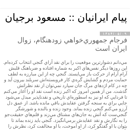
پیام ایرانیان :: مسعود برجیان
۱۳۸۴/۰۵/۰۹
فرجام جمهوري‌خواهي زودهنگام، زوال
ايران است
مي‌دانم دشوارترين موقعيت را براي نقد آراي گنجي انتخاب كرده‌ام.
اين روزها ديگر نفس‌هاي اكبر به شماره افتاده و ضرباهنگ قلبش
آرام آرام از حركت باز مي‌ايستد. گنجي چه از اين مبارزه به لطف
حمايت مردم و گشايش گره‌ي كار فروبسته‌اش سربلند بيرون آيد و
چه در كام اژدهاي مرگ جان سپارد نمي‌توان از نقد نظراتش
گذشت. من از همين امروز كه اكبر زنده است نقد او را آغاز مي‌كنم
تا فردايي كه او نيز به اسطوره‌اي تاريخي و نقدناپذير مبدل مي‌شود
جايي براي به سنجه گرفتن عقايدش باقي مانده باشد. از عمق دل
آرزو مي‌كنم گنجي زنده بماند. وجود زنده و بالنده و شورشگر
گنجي‌ست كه آتش به جان‌هاي مشتاق مي‌زند و قلم‌هاي حقيقت‌جو
را به نگارش و نقد عقايدش برمي‌انگيزد. گنجي بايد زنده بماند تا
بتوان با او گفتگو كرد، از او آموخت، با او مخالفت كرد، نظرش را