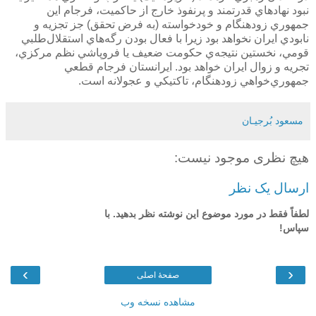
نبود نهادهاي قدرتمند و پرنفوذ خارج از حاكميت، فرجام اين
جمهوري‌ زودهنگام و خودخواسته (به فرض تحقق) جز تجزيه و
نابودي ايران نخواهد بود زيرا با فعال بودن رگه‌هاي استقلال‌طلبي
قومي، نخستين نتيجه‌ي حكومت ضعيف يا فروپاشي نظم مركزي،
تجريه و زوال ايران خواهد بود. ايرانستان فرجام قطعي
جمهوري‌خواهي زودهنگام، تاكتيكي و عجولانه است.
مسعود بُرجيـان
هیچ نظری موجود نیست:
ارسال یک نظر
لطفاً فقط در مورد موضوع این نوشته نظر بدهید. با
سپاس!
›
‹
صفحهٔ اصلی
مشاهده نسخه وب