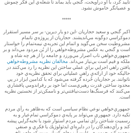
تأييد كرد، با او درآويخت، گنجي بايد بماند تا شعله‌ي اين فكر چموش
و عصيانگر خاموش نشود.
*****
اكبر گنجي و سعيد حجاريان -اين دو يار ديرين- بر سر مسير استقرار
دموكراسي دوگونه مي‌انديشند. حجاريان از پروژه‌ي ناتمام
مشروطيت سخن مي‌گويد و اتمام اين تجربه‌ي نيمه‌تمام را خواستار
است و گنجي به عكس مشروطه‌خواهي را از بُن مردود مي‌داند و بر
جمهوري‌خواهي ناب اصرار مي‌ورزد و جامعه را از هر چه شاه و
ملكه و قيم است بي‌نياز مي‌داند.
مخالفان نظريه مشروطه‌خواهي
يافتن راهي اجرايي براي عملي ساختن اين نظريه را رد مي‌كنند در
حاليكه خود از ارائه‌ي راهي عملياتي براي تحقق نظريه‌ي خود
ناتوانند. بر حجاريان خُرده گرفته مي‌شود كه با كدامين ابزار در پي
محدود ساختن قدرت رهبري‌ست اما خود بر رفراندومي پافشاري
مي‌كنند كه فرسنگ‌ها دست‌نيافتني‌تر و ناممكن‌تر از نخستين نظريه
است.
جمهوري‌خواهي نوعي نظام سياسي است كه به‌ظاهر به رأي مردم
تكيه دارد. جمهوري مي‌تواند بر پايه‌ي دموكراسي تمام‌عيار و به
رسميت شناختن رأي تمامي مردم استوار شود يا نخبه‌گرايي پيشه
كند و رأي‌دهندگان را در دايره‌اي ايدئولوژيك يا فكري و صنفي
محدود كند. جمهوري، غايت آرزوهاي كساني‌ست كه طعم تلخ