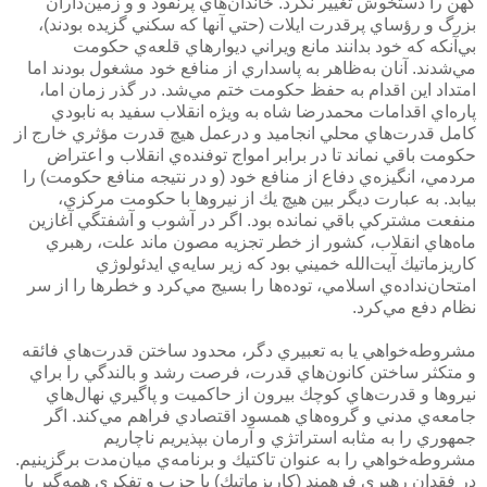
كهن را دستخوش تغيير نكرد. خاندان‌هاي پرنفوذ و و زمين‌داران
بزرگ و رؤساي پرقدرت ايلات (حتي آنها كه سكني گزيده بودند)،
بي‌آنكه كه خود بدانند مانع ويراني ديوارهاي قلعه‌ي حكومت
مي‌شدند. آنان به‌ظاهر به پاسداري از منافع خود مشغول بودند اما
امتداد اين اقدام به حفظ حكومت ختم مي‌شد. در گذر زمان اما،
پاره‌اي اقدامات محمدرضا شاه به ويژه انقلاب سفيد به نابودي
كامل قدرت‌هاي محلي انجاميد و درعمل هيچ قدرت مؤثري خارج از
حكومت باقي نماند تا در برابر امواج توفنده‌ي انقلاب و اعتراض
مردمي، انگيزه‌ي دفاع از منافع خود (و در نتيجه منافع حكومت) را
بيابد. به عبارت ديگر بين هيچ يك از نيروها با حكومت مركزي،
منفعت مشتركي باقي نمانده بود. اگر در آشوب و آشفتگي آغازين
ماه‌هاي انقلاب، كشور از خطر تجزيه مصون ماند علت، رهبري
كاريزماتيك آيت‌الله خميني بود كه زير سايه‌ي ايدئولوژي
امتحان‌نداده‌ي اسلامي، توده‌ها را بسيج مي‌كرد و خطرها را از سر
نظام دفع مي‌كرد.
مشروطه‌خواهي يا به تعبيري دگر، محدود ساختن قدرت‌هاي فائقه
و متكثر ساختن كانون‌هاي قدرت، فرصت رشد و بالندگي را براي
نيروها و قدرت‌هاي كوچك بيرون از حاكميت و پاگيري نهال‌هاي
جامعه‌ي مدني و گروه‌هاي همسود اقتصادي فراهم مي‌كند. اگر
جمهوري را به مثابه استراتژي و آرمان بپذيريم ناچاريم
مشروطه‌خواهي را به عنوان تاكتيك و برنامه‌ي ميان‌مدت برگزينيم.
در فقدان رهبري فرهمند (كاريزماتيك) يا حزب و تفكري همه‌گير يا