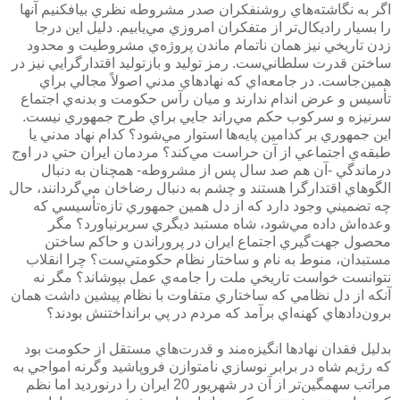
اگر به نگاشته‌هاي روشنفكران صدر مشروطه نظري بيافكنيم آنها
را بسيار راديكال‌تر از متفكران امروزي مي‌يابيم. دليل اين درجا
زدن تاريخي نيز همان ناتمام ماندن پروژه‌ي مشروطيت و محدود
ساختن قدرت سلطاني‌ست. رمز توليد و بازتوليد اقتدارگرايي نيز در
همين‌جاست. در جامعه‌اي كه نهادهاي مدني اصولاً مجالي براي
تأسيس و عرض‌ اندام ندارند و ميان رآس حكومت و بدنه‌ي اجتماع
سرنيزه و سركوب حكم مي‌راند جايي براي طرح جمهوري نيست.
اين جمهوري بر كدامين پايه‌ها استوار مي‌شود؟ كدام نهاد مدني يا
طبقه‌ي اجتماعي از آن حراست مي‌كند؟ مردمان ايران حتي در اوج
درماندگي -آن هم صد سال پس از مشروطه- همچنان به دنبال
الگوهاي اقتدارگرا هستند و چشم به دنبال رضاخان مي‌گردانند، حال
چه تضميني وجود دارد كه از دل همين جمهوري تازه‌تأسيسي كه
وعده‌اش داده مي‌شود، شاه مستبد ديگري سربرنياورد؟ مگر
محصول جهت‌گيري اجتماع ايران در پروراندن و حاكم ساختن
مستبدان، منوط به نام و ساختار نظام حكومتي‌ست؟ چرا انقلاب
نتوانست خواست تاريخي ملت را جامه‌ي عمل بپوشاند؟ مگر نه
آنكه از دل نظامي كه ساختاري متفاوت با نظام پيشين داشت همان
برون‌دادهاي كهنه‌اي برآمد كه مردم در پي برانداختنش بودند؟
بدليل فقدان نهادها انگيزه‌مند و قدرت‌هاي مستقل از حكومت بود
كه رژيم شاه در برابر نوسازي نامتوازن فروپاشيد وگرنه امواجي به
مراتب سهمگين‌تر از آن در شهريور 20 ايران را درنورديد اما نظم