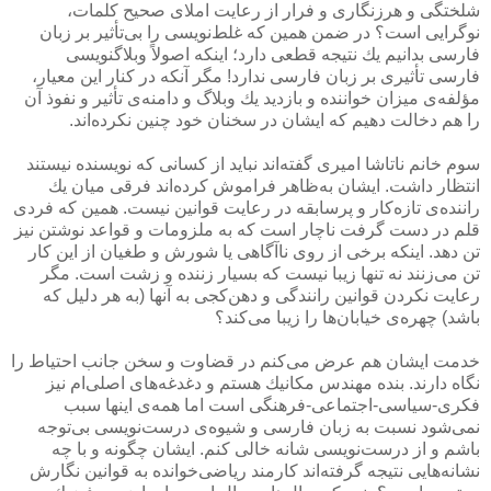
شلختگی و هرزنگاری و فرار از رعایت املای صحیح كلمات،
نوگرایی است؟ در ضمن همین كه غلط‌نویسی را بی‌تأثیر بر زبان
فارسی بدانیم یك نتیجه قطعی دارد؛ اینكه اصولاً وبلاگنویسی
فارسی تأثیری بر زبان فارسی ندارد! مگر آنكه در كنار این معیار،
مؤلفه‌ی میزان خواننده و بازدید یك وبلاگ و دامنه‌ی تأثیر و نفوذ آن
را هم دخالت دهیم كه ایشان در سخنان خود چنین نكرده‌اند.
سوم خانم ناتاشا امیری گفته‌اند نباید از كسانی كه نویسنده نیستند
انتظار داشت. ایشان به‌ظاهر فراموش كرده‌اند فرقی میان یك
راننده‌ی تازه‌كار و پرسابقه در رعایت قوانین نیست. همین كه فردی
قلم در دست گرفت ناچار است كه به ملزومات و قواعد نوشتن نیز
تن دهد. اینكه برخی از روی ناآگاهی یا شورش و طغیان از این كار
تن می‌زنند نه تنها زیبا نیست كه بسیار زننده و زشت است. مگر
رعایت نكردن قوانین رانندگی و دهن‌كجی به آنها (به هر دلیل كه
باشد) چهره‌ی خیابان‌ها را زیبا می‌كند؟
خدمت ایشان هم عرض می‌كنم در قضاوت و سخن جانب احتیاط را
نگاه دارند. بنده مهندس مكانیك هستم و دغدغه‌های اصلی‌ام نیز
فكری-سیاسی-اجتماعی-فرهنگی است اما همه‌ی اینها سبب
نمی‌شود نسبت به زبان فارسی و شیوه‌ی درست‌نویسی بی‌توجه
باشم و از درست‌نویسی شانه خالی كنم. ایشان چگونه و با چه
نشانه‌هایی نتیجه گرفته‌اند كارمند ریاضی‌خوانده به قوانین نگارش