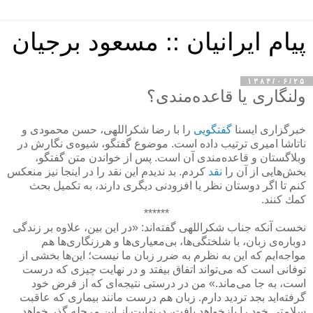
پیام ایرانیان :: مسعود برجیان
۱۳۸۴/۰۶/۲۵
ولنگاری یا قاعده‌مندی؟
خبرگزاری ایسنا
گفتگویی
را با رضا شكراللهی، حسن محمودی و
ناتاشا امیری ترتیب داده است. موضوع گفتگو، شیوه‌ی نگارش در
وبلاگستان و قاعده‌مندی آن است. پس از خواندن متن گفتگو،
بخش‌هایی از آن را
نقد
كردم. بد ندیدم این نقد را در اینجا نیز منعكس
كنم تا اگر دوستان نظر یا افزودنی دیگری دارند، به تكمیل بحث
كمك كنند.
******
نخست آنكه جناب شكراللهی گفته‌اند: «در این بین، علاوه بر زندگی
دوباره‌ی زبان، با شلختگی‌ها، بی‌معیاری‌ها و هرزنگاری‌ها هم
مواجه‌ایم که این به نظرم به ضرر زبان ما نیست؛ این‌ها بخشی از
توفانی است که می‌تواند اتفاق بیفتد و در نهایت چیزی که درست
است، به جا می‌ماند.» من در درستی نتیجه‌ای كه از فرض خود
گرفته‌اید بجد تردید دارم. زبان هم درست مانند بیماری كه عاقبت
سلامتی خود را بازخواهد یافت، درنهایت از این مرحله گذر خواهد