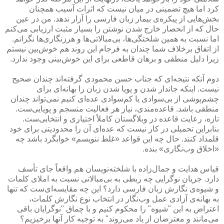
كرد اما هیچ تضمینی در میان نیست كه اثرات آسیب همچنان
بخش‌هایی از پیكره‌ی بیمار زبان فارسی را آزار ندهد. من در عین
حال كه از انحصار خارج شدن نوشتن را بسیار مثبت ارزیابی می‌كنم
اما نسبت به همین شلختگی‌ها، بی‌مبالاتی‌ها و هرزنگاری‌ها نگرانم.
از اتفاق برخلاف شما چندان به فرجام این روند هم خوش‌بین نیستم
زیرا دلیل منطقی و برهان قاطعی برای این خوش‌بینی وجود ندارد.
دوم آنكه نتیجه‌ای كه جناب حسن محمودی گرفته‌اند چندان صحیح
نیست. اینكه جاندار شدن و پویا شدن زبان را بهانه‌ای برای
چشم‌پوشی از بی‌سوادی یا كم‌سوادی عده‌ای كنیم نمی‌تواند چندان
منطقی باشد. قاعده‌مندی، نیاز هر فعالیت منسجم و پویایی‌ست.
تازه، رعایت قاعده در وبلاگستان كاملاً اختیاری و انتخابی‌ست.
بنابراین تحمیلی در كار نیست كه عده‌ای آن را محدودیتی برای خود
قلمداد كنند. حال چه این قواعد «غلط ننویسم» خوابگرد باشد چه
«اخلاق وب‌نگاری» بنده.
قیاس هدایت و جمال‌زاده با شلخته‌نویسان هم واقعاً جای تأسف
دارد. جریان نوگرایی چه ربطی به بی‌مبالاتی نسبت به املای كلمات
و شیوه‌ی نگارش زبان فارسی دارد؟ این چه مقایسه‌ای‌ست كه تنها
به بهانه‌ی آزادی عمل وب‌نگار در انتخاب نوع نگارش كلمات،
اعتراض به این "شیوه" را محكوم كنیم و با چماق "نوگرایان باقی
می‌مانند و معترضان از یاد می‌روند" به توجیه كار آنها برخیزیم؟