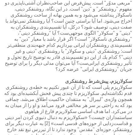
"مربعی مدوّر" است. پیش‌فرض این صاحب‌نظران آشتی‌ناپذیری دو
مفهوم "روشنفكر" و "دین" ا‌ست. در این نگاه، روشنفكر دینی،
ناسكولار پنداشته می‌شود و به همین بهانه از ساحت روشنفكری
اخراج می‌شود. اما آیا براستی چنین است؟ آیا روشنفكر نمی‌تواند با
صفت دینی، توصیف شود؟ دركل،‌ آیا تقسیم‌بندی روشنفكران به
"دینی" و "سكولار" الگوی موجهی‌ست؟ آیا "روشنفكر دینی"،‌
"روشنفكری ناسكولار" است؟ اگر قرار باشد با معیار "دین" به
تقسیم‌بندی روشنفكران ایرانی بپردازیم كدام جبهه‌بندی منطقی‌تر
است: روشنفكری "دینی و سكولار" یا روشنفكری "دینی و غیر
دینی"؟ كدام یك از این دو تقسیم‌بندی قادر به توضیح تاریخ تحول و
تأثیر روشنفكری ایرانی‌ست؟ آیا می‌توان مدلی دیگر را برای توضیح
جریان "روشنفكری ایرانی" عرضه كرد؟
سكولاریزم، پیش‌شرط روشنفكری
سكولاریزم پلی است كه تا از آن عبور نكنیم به خطه‌ی روشنفكری
قدم نگذاشته‌ایم. سكولاریزم تا چندی پیش فحش آبكشیده‌ای بود كه
همچون واژه‌ی "لیبرال" به منتقدان حاكمیت اطلاق می‌شد. چماقی
بود كه به راحتی بر سر هر مخالفی فرود می‌آمد و او را از میدان به
در می‌كرد. اما هدف اساسی سكولاریزم فارغ از هیاهوی
سیاستمداران چیست؟ «سكولاریزم به دنبال دنیوی كردن امر دینی
و قداست‌زدایی از حوزه‌های قدسی است» [2] به عبارت دیگر برای
روشنفكر، حوزه‌ای "مقدس" وجود ندارد تا از تیررس تیغ نقد خارج