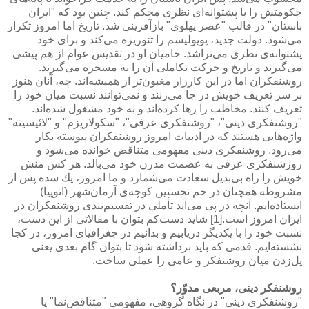
حكومتش را با پشتوانه‌ای نظری محكم كند. چنین بود كه "ایران
باستان" در قالب "عصر پهلوی" بازآفرینی شد. تاریخ اما امروز تكرار
می‌شود. دولت جدید، پوپولیسم را تئوریزه می‌كند و برای خود
پشتوانه‌ی نظری می‌تراشد. حامیان او در تقدیس عوام از هم پیشی
می‌گیرند و تاریخ و حركت تكاملی آن را به مسخره می‌گیرند.
روشنفكران اما در این كارزار مغبون‌تر از همیشه‌اند. چه، آنان هنوز
بر سر تعریف خویش در جا می‌زنند و نمی‌توانند نسبت میان خود را
تعریف كنند. مخاطب را رها كرده‌اند و به خود مشغول شده‌اند.
"روشنفكری دینی"، "روشنفكری عرفی"، "سكولاریزم" و "لائیسیته"
واژه‌هایی هستند كه در ادبیات امروز روشنفكران پیوسته بكار
می‌رود. روشنفكری دینی مفهومی متناقض خوانده می‌شود و
روزشنفكری عرفی به عصمت مدرن خود می‌بالد. هر كس منش
خویش را راه بی‌بدیل سعادت می‌شمارد و ما امروز، یك سده پس از
مشروطه همچنان در خم نخستین كوچه‌ی آرمان‌شهر (اتوپیا)
ایستاده‌ایم. آنچه در پی می‌آید تأملی در تقسیم‌بندی روشنفكران در
ایران امروز است.[1] شاید دست‌كم بتوان با مقالاتی از این دست،
نسبت خود را با یكدیگر دریابیم و بدانیم در جغرافیای امروز، در كجا
نشسته‌ایم. قدمی كه باید برداشته شود تا بتوان گام بعدی یعنی
پل‌زدن میان روشنفكر و عامی را عملی ساخت.
روشنفكر دینی، مربعی مدوّر؟
"روشنفكری دینی" در نگاه گروهی، مفهومی "متناقض‌نما" یا