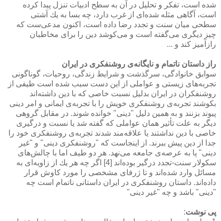
شده است، تفكر و تحلیل در آن به سطح ادبیات تنزل پیدا كرده
است، آگاهی مثله شده‌ای از غرب دارد، چه بسا به یك آشتی
سطحی میان سنت و تجدد رضا داده است، اكنون مدعی‌ست كه
چیز دیگری می‌گفته است و می‌كوشد دین را برای مخاطبان
رازآمیز كند و ...
راز داستان ناتمام و نایگانه‌ی روشنفكری در ایران
سوابق خانوادگی، سرگذشت و شرایط زندگی، روحیات، گوناگونی
تجربه‌های زیستی و عواملی از این دست سبب شده است طیفی از
روشنفكران در ایران بدلیل نسبت خاصی كه با دین داشته‌اند
بكوشند تجربه‌ی روشنفكری خویش را با تجربه‌ی ایمانی و امر دینی
پیوند بزنند و به همین دلیل "دینی" خوانده شوند. در مقابل گروهی
دیگر به علت تأثیر همان عواملی كه گفته شد یا نسبت و درگیری
خاصی با دین نداشتند یا علاقه‌مند شدند تجربه‌ی روشنفكری خود را
جدا از دین پیش ببرند. از اینجاست كه "روشنفكری دینی" و "غیر
دینی" پا به عرصه‌ی جامعه می‌نهد. هر دو طیف اما با چالش‌های
سكولار سنت-تجدد درگیر بوده‌اند [4] اگر چه هر یك از زاویه‌ای به
مسائل وارد شده‌اند و تا ژرفای مشخصی را مورد كاوش قرار
داده‌اند. داستان روشنفكری در ایران داستانی ناتمام است چه
"دینی" باشد و چه "غیر دینی"
پی نوشت
: