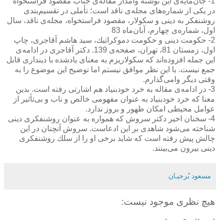
1- جان‌مایه‌ی این نوشته وامدار مقاله‌ی جناب مقصود فراستخواه
در یكی از شماره‌های مجله‌ی ناقد است؛ تأملی در تقسیم‌بندی
روشنفكر به دینی و سكولار، مقصود فراستخواه، مجله‌ی ناقد، سال
اول،‌ شماره‌ی چهارم، آبان‌ماه 83
2- حكومت دینی و حكومت دموكراتیك،‌ سید هاشم آقاجری، چاپ
اول، زمستان 81، تهران،‌ صفحه‌ی 139. دكتر آقاجری در ادامه‌ی
این جمله افزوده‌اند كه سكولاریزم به معنای یادشده با دینداری قابل
جمع نیست. با این نظر موافق نیستم اما توضیح این موضوع را به
وقتی دیگر وامی‌گذارم.
3- در ادامه‌ی مقاله به خرد خودبنیاد هم اشارتی رفته است. بدین
معنا كه خرد خودبنیاد به عنوان مفهومی خالص و ناب و بی‌تأثیر از
عوامل محیطی امكان ظهور و بروز ندارد.
4- سخنان اخیر دكتر سروش كه همواره به عنوان روشنفكری دینی
شناخته می‌شود شاهدی بر این ادعاست. سروش آنچنان در این
چالش پیش رفته است كه شاید برخی او را از سلك روشنفكری
دینی بیرون می‌بینند.
مسعود بُرجيـان
هیچ نظری موجود نیست: