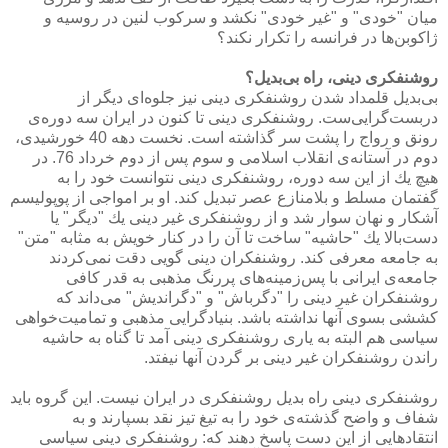
میان "خودی" و "غیر خودی" نكشد و سركوب لنین در روسیه و
ژاكوبن‌ها در فرانسه را تكرار نكند؟
روشنفكری دینی، راه بی‌بدیل؟
بی‌بدیل قلمداد شدن روشنفكری دینی نیز جلوه‌ای دیگر از
دربست‌گرایی‌ست. روشنفكری دینی تا كنون در ایران سه دوره‌ی
رونق و رواج را پشت سر گذاشته است. نخست دهه 40 خورشیدی،
دوم در آستانه‌ی انقلاب اسلامی و سوم پس از دوم خرداد 76. در
هیچ یك از این سه دوره، روشنفكری دینی نتوانست خود را به
گفتمان مسلط و بلامنازع عصر تبدیل كند. او بر امواجی از پوپولیسم
آشكار و نهان سوار شد و از روشنفكری غیر دینی یك "دیگر" یا
دست‌بالا یك "حاشیه" ساخت تا آن را در كنار خویش به مثابه "متن"
به جامعه معرفی كند. روشنفكران دینی گویی دقت نمی‌كردند
جامعه‌ی ایرانی با پس‌زمینه‌های پررنگ مذهبی به قدر كافی
روشنفكران غیر دینی را "دگرباش" و "دگراندیش" می‌داند كه
كششی بسوی آنها نداشته باشد. بنیادگرایی مذهبی و تمامیت‌خواهی
سیاسی هم البته به یاری روشنفكری دینی آمد تا گناه به حاشیه
راندن روشنفكران غیر دینی بر گردن آنها نیفتد.
روشنفكری دینی راه بدیل روشنفكری در ایران نیست. این گروه باید
شفاف و واضح گذشته‌ی خود را به تیغ تیز نقد بسپارند و به
انتقادهایی از این دست پاسخ دهند كه: روشنفكری دینی سیاسی