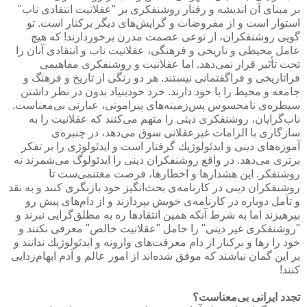
بر مبنای آن اندیشه و رفتار روشنفكری بر "عقلانیت انتقادی ناب"
استوار است و از مفروضات و گرایش‌های دیگر بركنار است. تو
گویی روشنفكران، از نوعی عصمت مدرن برخوردارند! كه هیچ
عامل محیطی و تاریخی و فرهنگی، عقلانیت ناب و انتقادی آنان را
تحت تأثیر قرار نمی‌دهد. اما عقلانیت و روشنفكری مفاهیمی
فراتاریخی و فراگفتمانی نیستند. هر دو رنگی از تاریخ و فرهنگ و
جامعه و محیط را با خود دارند. خرد خودبنیاد بدون در نظر داشتن
سیطره‌ی نامحسوس پس‌زمینه‌های پیرامونی، عبارتی بی‌معناست.
ناب‌گرایان، روشنفكری دینی را متهم می‌كنند كه عقلانیت را به
سازگاری با الزامات غیرعقلانی سوق می‌دهد، در چنبره‌ی
آموزه‌های دینی و ایدئولوژیك گرفتار است و ایدئولوژی را بر تفكر
برتری می‌دهد. در واقع روشنفكران دینی را ایدئولوگ می‌شمرند نه
روشنفكر. این هشدارها و اخطارها، فرصت مغتنمی‌ست تا
روشنفكران دینی در كارنامه‌ی بحث‌انگیز خود بازنگری كنند و به نقد
و تآمل دوباره در كارنامه‌ی خویش بپردازند و از دام‌های پیش رو
بپرهیزند اما به شرط آنكه همین انتقادها ره به مطلق‌گرایی نبرند و
"روشنفكری غیر دینی" را حامل "عقلانیت خالص" معرفی نكنند و
خود را رها و بركنار از دام معرفت‌های وارونه و ایدئولوژیك ندانند و
بر این گمان نباشند كه موفق شده‌اند از امور عالم و آدم ابهام‌زدایی
كنند!
تجدد ایرانی بی‌معناست؟