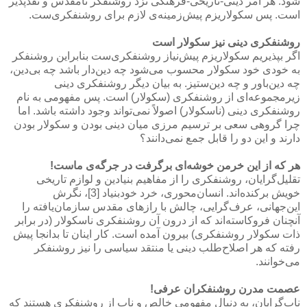
شود. هر امر دینی-تاریخی-فرهنگی نزد روشنفكر نامقدس و نقدپذیر
است. پس سكولاریزم پیش‌زمینه‌ی لازم برای روشنفكری‌ست.
روشنفكری دینی نیز سكولار است
اگر بپذیریم سكولاریزم پیش‌نیاز روشنفكری‌ست بنابراین روشنفكر
به خودی خود سكولار محسوب می‌شود چه دین‌دار باشد چه بی‌دین،
چه دین‌باور و چه دین‌ستیز. به بیان دیگر روشنفكری دینی
زیرمجموعه‌ای از روشنفكری (سكولار) است. پس مفهومی به نام
روشنفكری دینی (ناسكولار) اصولاً نمی‌تواند وجود داشته باشد. اما
چرا گروهی سعی بر ترسیم مرزی میان دینی بودن و سكولار بودن
دارند و این دو را قابل جمع نمی‌دانند؟
هر كه از این خرمن خوشه‌ای برگرفت در جرگه‌ی ماست!
تقلیل‌گرایان، روشنفكری را از مفاهیم بنیادین و لوازم تاریخی
خویش بركنده‌اند. انسان‌محوری، خرد خودبنیاد [3]، نگرش
این‌جهانی، عرف‌گرایی، چالش با رازهای مقدس سازمان‌یافته را
آنچنان فروكاسته‌اند كه از درون آن روشنفكری ناسكولار (در برابر
ذات سكولار روشنفكری) بیرون آمده است. كار اینان تا بدانجا پیش
رفته كه هر اصلاح‌طلب دینی یا منتقد سیاسی را نیز روشنفكر
می‌خوانند.
عصمت مدرن روشنفكران عرفی!
ناب‌گرایان، به دنبال مفهومی خالص و ناب از روشنفكری هستند كه