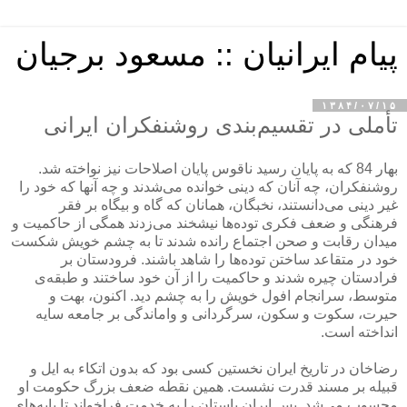
پیام ایرانیان :: مسعود برجیان
۱۳۸۴/۰۷/۱۵
تأملی در تقسیم‌بندی روشنفكران ایرانی
بهار 84 كه به پایان رسید ناقوس پایان اصلاحات نیز نواخته شد.
روشنفكران، چه آنان كه دینی خوانده می‌شدند و چه آنها كه خود را
غیر دینی می‌دانستند، نخبگان،‌ همانان كه گاه و بیگاه بر فقر
فرهنگی و ضعف فكری توده‌ها نیشخند می‌زدند همگی از حاكمیت و
میدان رقابت و صحن اجتماع رانده شدند تا به چشم خویش شكست
خود در متقاعد ساختن توده‌ها را شاهد باشند. فرودستان بر
فرادستان چیره شدند و حاكمیت را از آن خود ساختند و طبقه‌ی
متوسط، سرانجام افول خویش را به چشم دید. اكنون، بهت و
حیرت، سكوت و سكون،‌ سرگردانی و واماندگی بر جامعه سایه
انداخته است.
رضاخان در تاریخ ایران نخستین كسی بود كه بدون اتكاء به ایل و
قبیله بر مسند قدرت نشست. همین نقطه ضعف بزرگ حكومت او
محسوب می‌شد. پس ایران باستان را به خدمت فراخواند تا پایه‌های