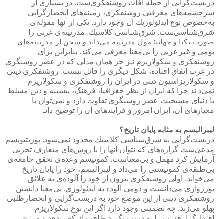
دربست‌گرایی از جمله آفات روشنفكری‌ست. در بسیاری از
سرچشمه‌های معرفتی روشنفكری، زمینه‌های انحصارگرایی
به‌خصوص نوع ایدئولوژیك آن وجود دارد. یكی از آنها مقوله‌ی
شرق‌شناسی‌ست. شرق‌شناسی كلاسیك، مدرنیته‌ی غربی را
صورت یكتا و جهانشمول مدرنیته می‌داند و سخن از مدرنیته‌های
بومی و غیر غربی را بی‌معنا معرفی می‌كند. بنابراین برای
روشنفكری و سكولاریزم نیز جز همان مدلی كه در عصر روشنگری
در غرب اتفاق افتاده، شكل دیگری را قائل نیست. روشنفكری دینی
و سكولاریزاسیون دینی در ایران را روشنفكری و سكولاریزم
نمی‌داند چرا كه ایران از نظر جغرافیا، فرهنگ، پیشینه و دین مسلط
با دنیای مسیحیت عصر روشنگری تفاوت دارد و نمی‌توان با
معیارهای آن، ایران امروز و فرایندهای آن را توضیح داد.
لیبرالیسم به مثابه پایان تاریخ؟
دربست‌گرایی به شرق‌شناسی كلاسیك محدود نمی‌شود. پوزیتیویسم
مدعی‌ست گزاره‌های كه نتوان آنها را با روش‌های متعارف تجربی
آزمایش كرد مهمل و بی‌معناست. كمونیسم وعده‌ی تحقق جامعه‌ی
بی‌طبقه‌ی كمونیستی را می‌داد و لیبرالیسم، خود را پایان تاریخ
می‌خواند. اولی روشنفكری بیرون از خود را آلوده‌ی به علائق
بورژوازی می‌دانست و دومی آلوده به ایدئولوژی. بی‌معنا دانستن
روشنفكری دینی از این موضع خود به دربست‌گرایی و انحصارطلبی
پهلو می‌زند. چه تضمینی وجود دارد اگر این نوع سكولاریزم
اقتدارگرا، قدرت را به دست بگیرد طاقت از كف ندهد و مرزی