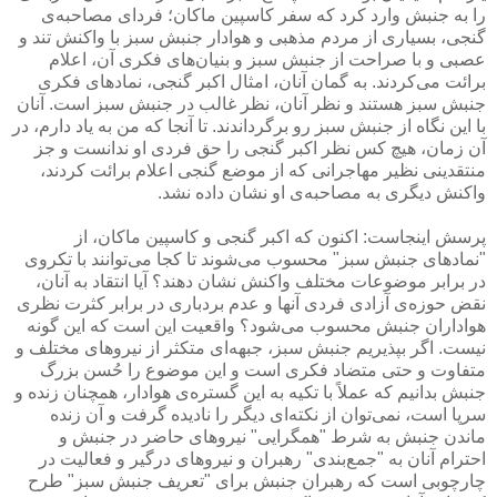
را به جنبش وارد کرد که سفر کاسپین ماکان؛ فردای مصاحبه‌ی
گنجی، بسیاری از مردم مذهبی و هوادار جنبش سبز با واکنش تند و
عصبی و با صراحت از جنبش سبز و بنیان‌های فکری آن، اعلام
برائت می‌کردند. به گمان آنان، امثال اکبر گنجی، نمادهای فکری
جنبش سبز هستند و نظر آنان، نظر غالب در جنبش سبز است. آنان
با این نگاه از جنبش سبز رو برگرداندند. تا آنجا که من به یاد دارم، در
آن زمان، هیچ کس نظر اکبر گنجی را حق فردی او ندانست و جز
منتقدینی نظیر مهاجرانی که از موضع گنجی اعلام برائت کردند،
واکنش دیگری به مصاحبه‌ی او نشان داده نشد.
پرسش اینجاست: اکنون که اکبر گنجی و کاسپین ماکان، از
"نمادهای جنبش سبز" محسوب می‌شوند تا کجا می‌توانند با تکروی
در برابر موضوعات مختلف واکنش نشان دهند؟ آیا انتقاد به آنان،
نقض حوزه‌ی آزادی فردی آنها و عدم بردباری در برابر کثرت نظری
هواداران جنبش محسوب می‌شود؟ واقعیت این است که این گونه
نیست. اگر بپذیریم جنبش سبز، جبهه‌ای متکثر از نیروهای مختلف و
متفاوت و حتی متضاد فکری است و این موضوع را حُسن بزرگ
جنبش بدانیم که عملاً با تکیه به این گستره‌ی هوادار، همچنان زنده و
سرپا است، نمی‌توان از نکته‌ای دیگر را نادیده گرفت و آن زنده
ماندن جنبش به شرط "همگرایی" نیروهای حاضر در جنبش و
احترام آنان به "جمع‌بندی" رهبران و نیروهای درگیر و فعالیت در
چارچوبی است که رهبران جنبش برای "تعریف جنبش سبز" طرح