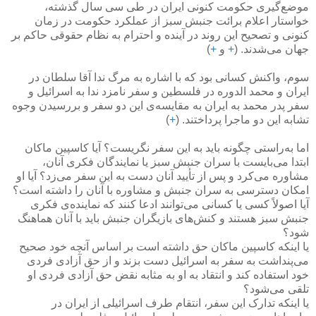
موضع‌گیری حکومت کنونی ایران در طی سی سال گذشته،
خواستار اعلام برائت جنبش سبز از عملکرد حکومت در زمان
کنونی و تصحیح این روند در آینده و احترام به نظام حقوقی حاکم بر
جهان می‌شدند. (
+
و
+
)
سوم، واکنش کسانی بود که با اشاره به مرگ ندا آقا سلطان در
ایران و محمد الدوره در فلسطین و سفر نامزد ندا به اسرائیل و
سفر پدر محمد به ایران به مقایسه‌ی این دو سفر و بررسیدن وجوه
تشابه این دو ماجرا پرداختند. (
+
)
اما به‌راستی چگونه باید به این سفر نگریست؟ آیا کاسپین ماکان
ابتدا می‌بایست با سران جنبش سبز یا نمایندگان فکری آنان،
مشاوره می‌کرد و پس از تأیید آنان دست به این سفر می‌زد؟ آیا او
امکان دسترسی به سران جنبش و مشاوره با آنان را داشته است؟
آیا اصولاً کسی یا کسانی می‌توانند ادعا کنند که نماینده‌ی فکری
جنبش سبز هستند و کنش‌های بازیگران جنبش باید با آنان هماهنگ
شود؟
یا اینکه کاسپین ماکان حق داشته است بر اساس آنچه خود صحیح
می‌پنداشت به سفر به اسرائیل دست بزند و از حق آزادی فردی
خود استفاده کند و انتقاد به او به مثابه نقض حق آزادی فردی او
تلقی می‌شود؟
یا اینکه تدارک این سفر، انتقام طرف اسرائیلی از ایران در