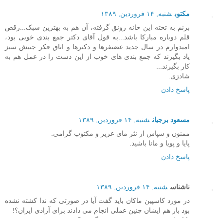
مکتوب
شنبه, ۱۴ فروردین, ۱۳۸۹
بزنم به تخته این خانه رونق گرفته، آن هم به بهترین سبک...رقص
قلم دوباره مبارکا باشد...به قول آقای دکتر جمع بندی خوبی بود،
امیدوارم در سال جدید غضنفرها و دکترها و اتاق فکر جنبش سبز
یاد بگیرند که جمع بندی های خوب از این دست را در عمل هم به
کار بگیرند...
شادزی.
پاسخ دادن
مسعود برجیان
شنبه, ۱۴ فروردین, ۱۳۸۹
ممنون و سپاس از نثر مای عزیز و مکتوب گرامی.
پایا و پویا و مانا باشید.
پاسخ دادن
ناشناس
شنبه, ۱۴ فروردین, ۱۳۸۹
در مورد کاسپین ماکان باید گفت آیا در صورتی که ندا کشته نشده
بود باز هم ایشان چنین عملی انجام می دادند برای آزادی ایران؟!