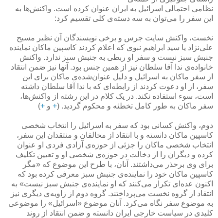
نظامی احتمالی اسرائیل به ایران عنوان کرده است. واکنش‌ها به
این سفر را می‌توان به سه دسته‌ی کلی تقسیم کرد:
نخست، واکنش سایت جرس و برخی نویسندگان آن نظیر مسیح
علی‌نژاد یا سید ابراهیم نبوی که اعلام کردند کاسپین ماکان نماینده
جنبش سبز نیست و سفر او ربطی به جنبش سبز ندارد. واکنش
خانواده‌ی ندا آقا سلطان نیز از همین جنس بود. آنها نیز ضمن انتقاد
از سفر ماکان به اسرائیل و دلیل عنوان‌شده‌ی ماکان برای این
سفر، از او دعوت کردند از رابطه‌ای که با ندا آقا سلطان داشته
است، سوء استفاده نکند. در یک کلام در این رشته از واکنش‌ها،
سفر ماکان به طور کامل تخطئه و محکوم گردید. (
+
و
+
)
دوم، واکنش کسانی بود که سفر به اسرائیل را انتخاب شخصی
کاسپین ماکان دانسته و با انتقاد از مخالفان و منتقدان این سفر،
انتخاب شخصی ماکان را جزئی از حوزه‌ی آزادی فردی او عنوان
کرده و دیگران را از دخالت در حوزه‌ی شخصی او و تعیین تکلیف
برای وی برحذر می‌داشتند. آنان، با طرح این موضوع که «مگر
کاسپین ماکان خود را نماینده‌ی جنبش سبز معرفی کرده بود که
اکنون عده‌ای تکرار می‌کنند که او نماینده‌ی جنبش سبز نیست» به
انتقاد از گروه نخست می‌پرداختند. گروه دوم از زاویه‌ی دیگری نیز
به موضوع سفر نگاه می‌کرد. آنان موضوع «اسرائیل» را موضوعی
کلیدی در سیاست خارجی ایران دانسته و ضمن انتقاد از روند