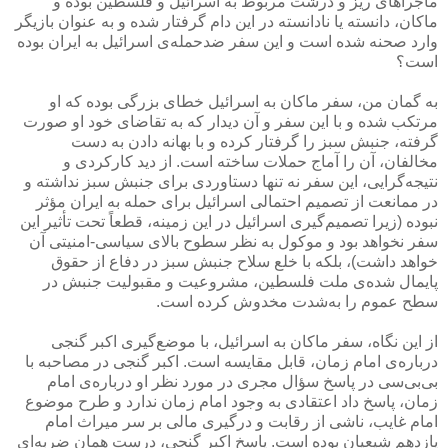
ماجراهای ریز و درشت مربوط به اسرائیل و فلسطین بوده و
ماکان، دانسته یا نادانسته در این دام گرفتار شده و به عنوان بازیگر
وارد صحنه شده است و این سفر ضدحمله‌ی اسرائیل به ایران بوده
است؟
به گمان من، سفر ماکان به اسرائیل خطای بزرگی بوده که او
مرتکب شده و با این سفر و آن دیدار که به تقاضای خود او صورت
گرفته، جنبش سبز را گرفتار کرده و با بهانه دادن به دست
مخالفان، آن را آماج حملات ساخته است. از دید کارکردی و
نتیجه‌گرایی، این سفر نه تنها دستاوردی برای جنبش سبز نداشته و
در ممانعت از تصمیم احتمالی اسرائیل برای حمله به ایران مؤثر
نبوده (زیرا تصمیم‌گیری اسرائیل در این زمینه، قطعاً تحت تأثیر این
سفر نخواهد بود و موکول به نظر سطوح بالای سیاسی-امنیتی آن
خواهد داشت)، بلکه با خلع سلاح جنبش سبز در دفاع از حقوق
پایمال شده‌ی ملت فلسطین، مشروعیت و مقبولیت جنبش در
سطح عموم را به‌شدت مخدوش کرده است.
از این نگاه، سفر ماکان به اسرائیل، با موضع‌گیری اکبر گنجی
درباره‌ی امام زمان، قابل مقایسه است. اکبر گنجی در مصاحبه با
بی‌بی‌سی در پاسخ سؤال مجری در مورد نظر او درباره‌ی امام
زمان، پاسخ داد اعتقادی به وجود امام زمان ندارد و طرح موضوع
امام غایب، ناشی از رقابت و درگیری مالی بر سر میراث امام
یازدهم شیعیان بوده است. پاسخ اکبر گنجی، درست همان ضربه‌ای