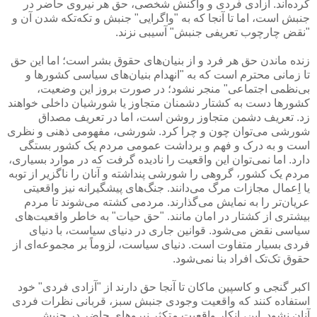
کرده‌اند. آزادی فردی و واکنش شخصی، حق هر نیروی حاضر در
جنبش است، اما تا آنجا که به "واگرایی" جنبش و تکه‌تکه شدن آن و
"نقض چارچوب تعریفی جنبش" آسیبی نزند.
زنده ماندن حق هر فرد و از بنیان‌های حقوق بشر است؛ اما این حق
تا زمانی محترم است که به "انهدام بنیان‌های سیاسی کشورها و
بی‌نظمی اجتماعی" منجر نشود؛ در صورت بروز این وضعیت،
کشورها دست به کشتار دشمنان متجاوز یا شورشیان داخلی خواهند
زد. تعریف دشمن متجاوز روشن است، اما در تعریف مصداق
شورشی می‌توان چون و چرا کرد. شورشی، مفهومی ذهنی و نظری
است و به درک و فهم و برداشت عمومی مردم یک کشور بستگی
دارد. اما نمی‌توان این واقعیت را نادیده گرفت که در موارد بسیاری،
مردم یک کشور، گروهی را شورشی پنداشته و آنان را ناگزیر از توبه
یا اِعمال مجازات مرگ می‌دانند. جنگ‌های پیشگیرانه نیز واقعیتی
عریان‌تر را به نمایش می‌گذارند. مردمی کشته می‌شوند تا مردم
بیشتری از کشتار در امان مانند. "حق حیات" به خاطر واقعیت‌های
سیاسی نقض می‌شود. قوانین جاری در دنیای سیاست، با دنیای
فردی بسیار متفاوت است. دنیای سیاست، لزوماً بر مجموعه‌ای از
حقوق تک‌تک افراد بنا نمی‌شود.
اکبر گنجی و کاسپین ماکان تا آنجا حق دارند از "آزادی فردی" خود
استفاده کنند که واقعیت وجودی جنبش سبز، قربانی نظرات فردی
آنان نشود. این، انکار واقعیت متکثر نیروهای حاضر در جنبش