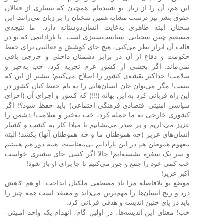
این هم، آن را از زبان تو شنیده‌ام. همچنان که بسیاری از فعالان
حقوق بشر نیز درست مشابه همین سخنان را بر زبان می‌رانند. این
سخنان البته ظاهری به‌غایت انسان‌دوستانه دارد. اما نتیجه‌ی
مستقیم چنین سخنانی، سیاست‌ستیزی است. با پارادایمی که تو در
قالب آن ابراز نظر می‌کنی، هیچ جای کوشش و فعالیتی برای حفظ
حکومت و دفاع از آن در برابر دشمنان داخلی و خارجی باقی
نمی‌ماند. اگر بخشی از کشور عزم تجزیه کرد، خب به‌خیر و
سلامت! حداکثر نقشه‌ی کشور را اصلاح می‌کنیم؛ بیشتر از این که
نیست! مگر می‌توان جان انسان‌هایی را به نام حفظ کیان کشور در
این راه قربانی کرد به این بهانه (!!!) که کشور و اجزای آن (اجزای
سیاسی-امنیتی-اقتصادی-فرهنگی-اجتماعی) باید حفظ شود؟! اگر
کشوری خارجی به ما حمله کرد، خب به‌خیر و سلامت! دشمن را
عزیز می‌داریم و بر صدر می‌نشانیم تا مبادا کار به کشت و کشتار
انسان‌های عزیز (چه هموطنان ما و چه هموطنان آنها) بکشد! البته
مفهوم هموطن هم در این پارادایم بی‌معناست. همه دور هم هستیم
و سر یک سفره نشسته‌ایم! حالا اگر کسی جای بیشتری خواست
خب کمی خود را جمع و جور می‌کنیم تا جا برای او باز شود!
اکبر عزیز!
موضع تو بلافاصله مرا یاد مصطفی ملکیان انداخت. او هم کاهش
درد و رنج انسان‌ها را مهم‌ترین می‌داند و معتقد است همه چیز را
باید در پای چنین اندیشه و هدفی قربانی کرد.
خب! معنای این اندیشه‌ها، در اولین گام، انهدام یک واحد امنیتی-