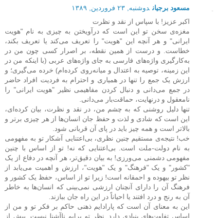
مسعود برجیان
دوشنبه, ۲۳ فروردین, ۱۳۸۹
اکبر عزیز! با سپاس از نقد و نظرت
مغزه‌ی سخن تو این است که درآویختن به چیزی به نام "هویت
ایرانی" و هر آنچه این "هویت" را تعریف می‌کند یا تعریف بکند،
خطاست. و درست از همین نقطه، بر اصرار کسی چون من در
به‌کارگیری واژه‌های فارسی به جای واژه‌های عربی (با اینکه من در
این زمینه، توصیه به اعتدال و میانه‌روی کرده‌ام) خرده می‌گیری؛ و
ارزش یک جمع را تنها در همیاری و احترام به فردیت افراد حاضر
در جمع می‌دانی و دنبال کردن مفاهیمی نظیر "هویت ایرانی" را
نامعقول و درنهایت، حماقت‌بار می‌دانی.
تنها دلیل روشنی که به چشم من، در نقد و نظرت، بیان کرده‌ای،
این است که شادی و لذت و حفظ جان انسان‌ها از هر چیزی برتر و
بالاتر است و همه چیز باید در پای آن قربانی شود.
خب! نتیجه‌ی مستقیم چنین نظری، بی‌اعتنایی آشکار تو به مفهومی
به نام دولت-ملت است. بی‌اعتنایی که نه! تو از اساس با چنین
مفهومی دشمنی می‌ورزی! به بیان دقیق‌تر، هر آنچه در دفاع از یک
"کشور" و یک "فرهنگ" و یک "هویت"، ارزش و اهمیت می‌یابد از
نظر تو بیهوده و احمقانه است! زیرا تو از اساس، حفظ یک کشور و
فرهنگ آن را دارای آنچنان ارزشی نمی‌بینی که انسان‌ها به خاطر
آن به رنج و درد افتند یا احیاناً در این راه جان ببازند.
این به معنای آن است که پارادایم ذهنی حاکم بر فکر تو و من از
اساس تفاوت‌های بنیادی دارد. نظر تو برایم ناآشنا نیست. پیش از