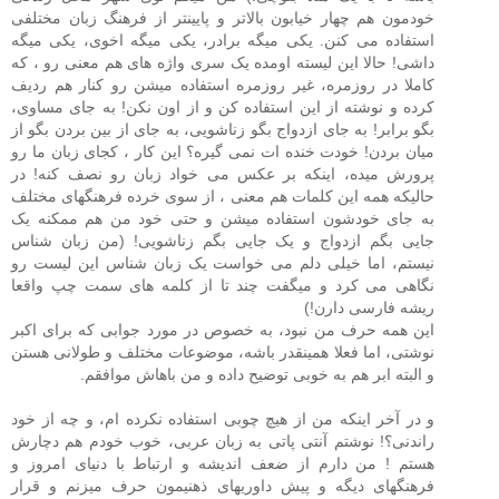
خودمون هم چهار خیابون بالاتر و پایینتر از فرهنگ زبان مختلفی
استفاده می کنن. یکی میگه برادر، یکی میگه اخوی، یکی میگه
داشی! حالا این لیسته اومده يک سری واژه های هم معنی رو ، که
کاملا در روزمره، غیر روزمره استفاده میشن رو کنار هم رديف
کرده و نوشته از اين استفاده کن و از اون نکن! به جای مساوی،
بگو برابر! به جای ازدواج بگو زناشویی، به جای از بین بردن بگو از
میان بردن! خودت خنده ات نمی گیره؟ این کار ، کجای زبان ما رو
پرورش میده، اینکه بر عکس می خواد زبان رو نصف کنه! در
حالیکه همه این کلمات هم معنی ، از سوی خرده فرهنگهای مختلف
به جای خودشون استفاده میشن و حتی خود من هم ممکنه یک
جایی بگم ازدواج و یک جایی بگم زناشویی! (من زبان شناس
نیستم، اما خیلی دلم می خواست یک زبان شناس این لیست رو
نگاهی می کرد و میگفت چند تا از کلمه های سمت چپ واقعا
ریشه فارسی دارن!)
این همه حرف من نبود، به خصوص در مورد جوابی که برای اکبر
نوشتی، اما فعلا همینقدر باشه، موضوعات مختلف و طولانی هستن
و البته ابر هم به خوبی توضیح داده و من باهاش موافقم.
و در آخر اینکه من از هیچ چوبی استفاده نکرده ام، و چه از خود
راندنی؟! نوشتم آنتی پاتی به زبان عربی، خوب خودم هم دچارش
هستم ! من دارم از ضعف اندیشه و ارتباط با دنیای امروز و
فرهنگهای دیگه و پیش داوریهای ذهنیمون حرف میزنم و قرار