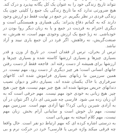
نتواند تاریخ زندگی خود را به‌ عنوان یک کل یگانه بپذیرد و درک کند.
هیچ ضرورتی ندارد که ما تاریخ زندگی یک جمع را کلیتی چون یک
زندگی فردی در نظر بگیریم. در جمع در نهایت فقط دو ارزش وجود
دارند که به گمانم دفاع ‌پذیراند: یکی همیاری و همبستگی است و
دیگری احترام به فردیت در جمع و یا به زبان دیگر روا بودن در
خودباشی. نه زباِ جمع یک ارزش وجودی مهم است، نه هنرش، نه
صنعت‌گریش، نه رفاهش، اگر فرد در آن جمع یاری نبیند و آزاد
نباشد.
ترس از بحران، ترس از فقدان است. در تاریخ از وزن و قدر
بسیاری چیزها و بسیاری ارزشها کاسته شده و بسیاری چیزها و
ارزشها برای همیشه از دست رفته ‌اند. فاجعه فقط از دست رفتن
جانهای انسانی است؛ هر چیز دیگری از دست رود، مهم نیست. در
همین سرزمین ما زبانهای بسیاری فراموش شده ‌اند، کاخهای
سرفرازی با خاک یکسان شده‌ اند، بسیاری دفتر و دیوان نصیب
دندانهای حریص موشها شده ‌اند. هیچ چیز مهم نیست، هیچ چیز، هیچ
چیز. هیچ زبانی به خودی خود مهم نیست. مهم حرفی است که به
آن زبان زده می‌ شود. فارسی چه شیرینی ای دارد اگر نتوان در آن
به آزادی شیرین ‌زبانی کرد!؟ تنها آزادی مهم است. سرزمین مهم
نیست، مهم دل خوش است و سایبانی آرام ‌بخش. زبان مهم
نیست، مهم کلام آمیخته به مهربانی است
به درستی اشاره کرده ای که مهم ارتباط دو نفر است. حال واقعا
چه فرقی میکند واژه عربی یا فارسی؟ خرد در حرکت نرم و بی‌