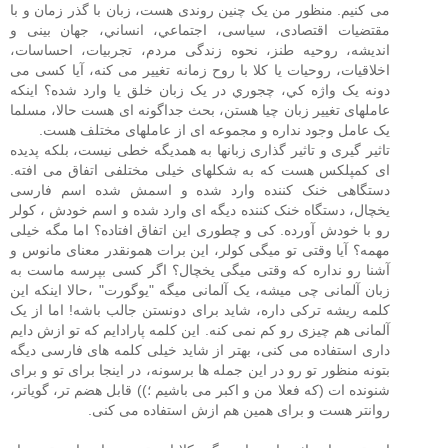
می کنيم. منظور من يک چنين روندی هست، زبان با گذر زمان و با
مقتضيات اقتصادی، سیاسی، اجتماعي، انساني، جهان بینی و
اندیشه، روحیه طنز، نحوه زندگی مردم، تجربيات، احساسات،
اخلاقيات، روحيات یا کلا با روح زمانه تغيير می کنه، آيا کسی می
دونه يک واژه کي، چجوري در يک زبان خلق یا وارد شده؟ اینکه
عاملهای تغییر زبان چیا هستن، بحث جداگونه ای هست حالا، مسلما
یک عامل وجود نداره و مجموعه ای از عاملهای مختلف هست.
تاثیر گیری و تاثیر گذاری زبانها به همدیگه خطی نیست، بلکه پدیده
ای کمپلکس هست که به شکلهای خیلی مختلفی اتفاق می افته.
دستگاهی خنک کننده وارد شده و اسمش شده اسم فارسی
یخچال، دستگاه خنک کننده دیگه ای وارد شده و اسم خودش ، کولر
رو با خودش آورده. کی و چطوری این اتفاق افتاده؟ اما مگه خیلی
مهمه؟ آیا وقتی تو میگی کولر، این برات همونقدر معنای مانوس و
آشنا رو نداره که وقتی میگی یخچال؟ اگر کسی بپرسه ماست به
زبان آلمانی چی میشه، یک آلمانی میگه "یوگورت" ،حالا اینکه این
کلمه ریشه ترکی داره، شاید برای دونستن جالب باشه! اما از یک
آلمانی هم چیزی رو کم نمی کنه. این کلمه پارادایم که تو ازش دایم
داری استفاده می کنی، بهتر از شاید خیلی کلمه های فارسی دیگه
بتونه منظور تو رو در این جمله ها برسونه، در اینجا برای تو و برای
شنونده ات (که فعلا من و اکبر می باشیم ؛)) قابل هضم تر، گویاتر،
روانتر هست و برای همین هم ازش استفاده می کنی.