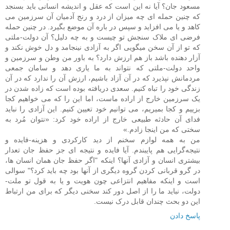
مسعود جان؟ آیا نه این است که عقل و اندیشه انسانی باید بسنجد
که چنین حمله ای چه میزان از درد و رنج آدمیان آن سرزمین می
کاهد و یا می افزاید و سپس در باره آن موضع بگیرد. در چنین حمله
فرضی ای ملاک سنجش تو چیست و به چه دلیل؟ آن دولت-ملتی
که تو از آن سخن میگویی اگر به آزادی نینجامد و دل خوش نکند و
آزار دهنده باشد باز هم ارزش دارد؟ به باور من وطن و سرزمین و
واحد دولت-ملتی که نتواند به ما یاری دهد و سامان جمعی
مردمانش نپذیرد که در آن آزاد باشیم، ارزش آن را ندارد که در آن
زندگی خود را تباه کنیم. سعدی دریافته بوده است که زاده شدن در
یک سرزمین خارج از اراده‌ ماست، اما این را که می‌ خواهیم کجا
بزییم و کجا بمیریم، می ‌توانیم خود تعیین ‌کنیم. این آزادی را نباید
فدای آن حادثه طبیعی خارج از اراده‌ خود کرد: «نتوان مُرد به
سختی که من اینجا زادم.»
من به همه لوازم سخنم از دید کارکردی و هزینه-فایده و
نتیجه‌گرایی هم پایبندم. آیا فایده و نتیجه ای جز حفظ جان تعدار
بیشتری انسان و آزادی آنها؟ اینکه "اگر حفظ جان همان انسان‌ ها،
در گرو قربانی کردن گروه دیگری از آنها بود چه باید کرد؟" سوالی
است و اینکه مفاهیم انتزاعی چون هویت و یا به قول تو ملت-
دولت، نباید ما را از اصل دور کند سخنی دیگر که برای من ارتباط
این دو بحث چندان قابل درک نیست.
پاسخ دادن