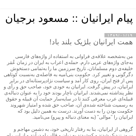
پیام ایرانیان :: مسعود برجیان
۱۳۸۹/۰۱/۱۹
همت ایرانیان بلژیک بلند باد!
من به‌شخصه علاقه‌ی فراوانی به استفاده از واژه‌های فارسی
به‌جای واژه‌های عربی دارم. حمله‌ی اعراب به ایران در زمان عُمَر
خلیفه‌ی دوم مسلمانان، تاریخ سرزمین ما را به‌تمامی دستخوش
دگرگونی و تغییر کرد. حکومت بنی‌امیه به فاصله‌ی به‌نسبت کوتاهی
پس از فتح ایران، روی کار آمد و سیاست نژادپرستانه‌ای در برابر
ایرانیان، در پیش گرفت. ایرانیان به خودی خود، صاحب حق و رأی و
نظر پنداشته نمی‌شدند. ایرانیان ناچار بودند خود را به عنوان دنباله‌ی
قبیله‌ای عرب معرفی کنند تا در سایه‌سار حمایت آن قبیله و حقوق
به رسمیت شناخته شده‌ی آن، صاحب حق شده و امتیاز شهروند
حکومت بودن را به دست آورند. درست به همین دلیل بود که
ایرانیان را "موالی" (به معنای دنباله و پیرو) می‌نامید.
گروهی از ایرانیان، بنا به رفتار تاریخی خود، به دشمن مهاجم و
پیروز نزدیک شدند و کوشیدند به زبان و قالب او درآیند و از این راه،