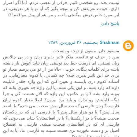
نیست بحث رو شخصی کنیم. حرفی از تعصب نزدم، اما اگر اصرار
داری، خودت تعریفش کن و نتیجه بگیر که آیا تو با هر تعریفی، در
این مورد خاص درش میگنجی یا نه، و من هم از پیش موافقم! ؛)
پاسخ دادن
Shabnam
پنجشنبه, ۲۶ فروردین, ۱۳۸۹
مسعود جان، ممنون از توجه و پاسخت
ببين در حرف تو تناقضه. منکر تاثير پذيری زبان و در پی چالايش
زبان نيستي، اما درست خط بعد نوشتی زبان نبايد آغوش باز داشته
باشه برای کلمات بيگانه. خوب ، حالا من از تو مي پرسم معيار تو
برای حد اين تاثير پذيری چيه؟ چه کساني، با کدوم معیارهایی، در
آستانه کدوم دری بايستند و تعيين کنن که اين واژه چقدر قابلیت
داره که وارد بشه، و اون یکی نشه، يا اين واژه چه تغييری بکنه که
بتونه وارد بشه ؟ یا بر عکس، این واژه که الان هست، کی و چرا
دیگه قابلیتش رو نداره و باید بره بیرون؟ اصلا معیار کدوم زبان
فارسیه؟ زبان فارسی که صد سال پیش صحبت می شده؟ یا پانصد
سال پیش؟ یا دو هزار سال پیش؟ یا فارسی ای که در پاکستان
صحبت میشه؟ یا در ازبکستان؟ یا در افغانستان؟ شاید می دونی که
فارسی ای که در افغانستان صحبت میشه، فارسی به اصطلاح
اصیل تر و دست نخورده تری هست نسبت به فارسی ما، آیا به این
دلیل، باید اون معیار باشه؟!