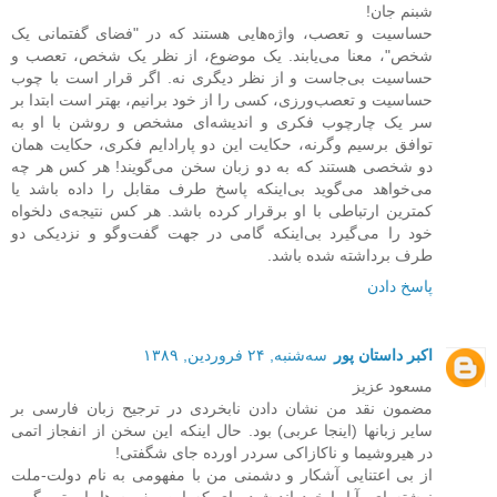
شبنم جان!
حساسیت و تعصب، واژه‌هایی هستند که در "فضای گفتمانی یک
شخص"، معنا می‌یابند. یک موضوع، از نظر یک شخص، تعصب و
حساسیت بی‌جاست و از نظر دیگری نه. اگر قرار است با چوب
حساسیت و تعصب‌ورزی، کسی را از خود برانیم، بهتر است ابتدا بر
سر یک چارچوب فکری و اندیشه‌ای مشخص و روشن با او به
توافق برسیم وگرنه، حکایت این دو پارادایم فکری، حکایت همان
دو شخصی هستند که به دو زبان سخن می‌گویند! هر کس هر چه
می‌خواهد می‌گوید بی‌اینکه پاسخ طرف مقابل را داده باشد یا
کمترین ارتباطی با او برقرار کرده باشد. هر کس نتیجه‌ی دلخواه
خود را می‌گیرد بی‌اینکه گامی در جهت گفت‌وگو و نزدیکی دو
طرف برداشته شده باشد.
پاسخ دادن
اکبر داستان پور
سه‌شنبه, ۲۴ فروردین, ۱۳۸۹
مسعود عزیز
مضمون نقد من نشان دادن نابخردی در ترجیح زبان فارسی بر
سایر زبانها (اینجا عربی) بود. حال اینکه این سخن از انفجاز اتمی
در هیروشیما و ناکازاکی سردر اورده جای شگفتی!
از بی اعتنایی آشکار و دشمنی من با مفهومی به نام دولت-ملت