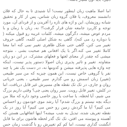
اما اصلا ماهيت زبان اينطور نيست! آيا شنيدی تا به حال که فلان
دانشمند معروف، يا فلان گروه زبان شناس، پس از کار و تحقيق
شبانه روزيشان، اين و اژه های تازه را آفريدن و از فردای آن، مورد
توجه و کاربرد جامعه شان قرار گرفت؟! نه، زبان با زمان و با
مردم عوض ميشه، دگرگون ميشه، کلمات غريبه رو قبول ميکنه (
یا دوباره رد می کنه)، گاهی به شکل اصلی کلمه، گاهی حروف
تغيير می کنن، گاهی حتی شکل ظاهری تغيير نمی کنه اما معنا
کاملا تغيير می کنه.اگر با يک افغانی هم صحبت بشی ، متوجه
ميشی که چقدر از معنای لغتها و فعلهای مشترک، در اين دو زبان
متفاوته. تغيير و تاثير پذيری زبان اصولا دستور پذير نيست، اينکه
چه واژه هايی پذيرفته ميشن و کدومها نه، در دست يک نفر يا چند
نفر يا گروهی خاص نيست، اين همون چيزيه که من سير طبيعی
(تغییر) زبان اسمش رو مي گذارم. سير طبيعي ، یعنی جريانی
روان و جاری، در تک تک نقطه های مسیرش غیر قابل دریافت، اما
در کلش، تغییر قابل رویت. سير روان يعنی چی؟ وقتی داريم بزرگ
مي شيم، آيا لحظه، يا ساعت يا روز خاصی وجود داره که مثلا من
ديگه بچه نيستم و بزرگ شدم؟ آیا رشد موی خودمون رو احساس
می کنیم؟ آيا ما گردش زمين رو حس می کنيم؟ آيا روز در يک
نقطه تعريف شده، تبديل به شب ميشه؟ اينها اتفاقهایی هستن که
آهسته و پيوسته می افتن، تک تک گذر لحظه هاشون برای ما قابل
انگشت گذاری نيست، اما کم کم تغييرش رو با گذشت زمان حس