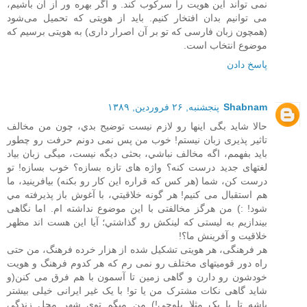
نمی‌ تواند این هویت را سرکوب کند. و اگر بهره ‌ور از آن باشیم،
می‌ توانیم بدان افتخار کنیم. باید از هویتی که تحمیل می‌شود
(همچون زبان فارسی که تو بر آن اصرار داری) به هویتی برسیم که
موضوع انتخاب است.
پاسخ دادن
Shabnam
پنجشنبه, ۲۶ فروردین, ۱۳۸۹
حالا شايد بگی اينها رو لازم نيست توضيح بدي، چون من مخالف
تاثير پذيری زبان نيستم! خوب من پس نمی دونم حرفت رو چطور
بايد بفهمم، اگه مخالف نباشي، بحثی ديگه نيست، ميگی زبان بياد
لغتهای جديد درست کنه؟ واژه های تازه بسازه؟ خوب بسازه! تو
درست کن، شما (هر کس که قراره این کار رو بکنه) بيافرينيد، ما
هم استقبال می کنيم! هر گونه خلاقيتي، با آغوش باز پذيرفته مي
شود! :) من هرگز مخالفتی با اين موضوع نداشته ام. اما نگاهی
بيندازيم به ليستی که لينکش رو گذاشتي؛ آيا اين هست اند مظهر
خلاقيت و آفرينش ما؟!
هر فرهنگی، هر هویتی تشکیل شده از هزار خرده فرهنگ، من حتی
راه دور قومیتهای مختلف رو نمی رم که هر کدوم فرهنگ و هویت
خودشون رو دارن و گاهی زمین تا آسمون با هم فرق می کنن(و
شاید گاهی نکات مشترک من یا تو! با یک غیر ایرانی خیلی بیشتر
باشه تا با یک مثلا بلوچی!) من میگم توی شهر محل زندگی