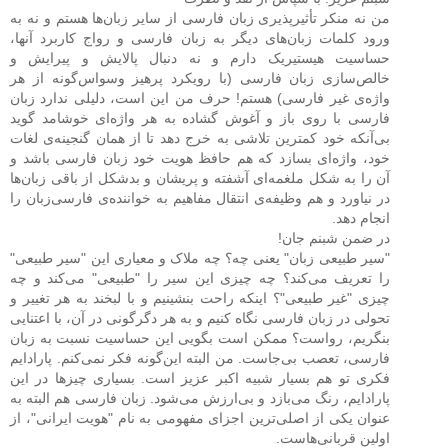
من نه منکر تأثیرپذیری زبان فارسی از سایر زبان‌ها هستم و نه به
ورود کلمات زبان‌های دیگر به زبان فارسی و رواج کاربرد آنها،
حساسیت هیستیریک دارم و نه دنبال پالایش و پیرایش و
خالص‌سازی زبان فارسی (با رویکرد پرهیز وسواس‌گونه از هر
واژه‌ی غیر فارسی) هستم! حرف من این است، دلیلی ندارد زبان
فارسی با روی باز و آغوش گشاده به هر واژه‌ای خوشامد گوید
بی‌آنکه خود کمترین تلاشی به خرج دهد تا از همان گنجینه‌ی لغات
خود، واژه‌ای بسازد که هم حافظ هویت خود زبان فارسی باشد و
آن را به شکل ملغمه‌ای آشفته و پریشان و بدشکل از باقی زبان‌ها
در نیاورد و هم وظیفه‌ی انتقال مفاهیم به خواننده‌ی فارسی‌زبان را
انجام دهد.
در ضمن شبنم جان!
"سیر طبیعی زبان" یعنی چه؟ چه ملاک و معیاری این "سیر طبیعی"
را تعریف می‌کند؟ چه چیزی این سیر را "طبیعی" می‌کند و چه
چیزی "غیر طبیعی"؟ اینکه راحت بنشینیم و با لبخند به هر تغییر و
تحولی در زبان فارسی نگاه کنیم و به هر دگرگونی در آن، با اعتنایی
بنگریم، رواست؟ ممکن است بگویی این حساسیت نسبت به زبان
فارسی، تعصب بی‌جاست. من البته این‌گونه فکر نمی‌کنم. پارادایم
فکری تو هم بسیار شبیه اکبر عزیز است. بسیاری چیزها در این
پارادایم، رنگ می‌بازد و بی‌ارزش می‌شود. زبان فارسی هم البته به
عنوان یکی از اصلی‌ترین اجزای مفهومی به نام "هویت ایرانی"، از
اولین قربانی‌هاست.