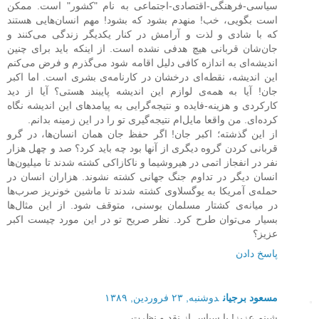
سیاسی-فرهنگی-اقتصادی-اجتماعی به نام "کشور" است. ممکن
است بگویی، خب! منهدم بشود که بشود! مهم انسان‌هایی هستند
که با شادی و لذت و آرامش در کنار یکدیگر زندگی می‌کنند و
جان‌شان قربانی هیچ هدفی نشده است. از اینکه باید برای چنین
اندیشه‌ای به اندازه کافی دلیل اقامه شود می‌گذرم و فرض می‌کنم
این اندیشه، نقطه‌ای درخشان در کارنامه‌ی بشری است. اما اکبر
جان! آیا به همه‌ی لوازم این اندیشه پایبند هستی؟ آیا از دید
کارکردی و هزینه-فایده و نتیجه‌گرایی به پیامدهای این اندیشه نگاه
کرده‌ای. من واقعا مایل‌ام نتیجه‌گیری تو را در این زمینه بدانم.
از این گذشته؛ اکبر جان! اگر حفظ جان همان انسان‌ها، در گرو
قربانی کردن گروه دیگری از آنها بود چه باید کرد؟ صد و چهل هزار
نفر در انفجاز اتمی در هیروشیما و ناکازاکی کشته شدند تا میلیون‌ها
انسان دیگر در تداوم جنگ جهانی کشته نشوند. هزاران انسان در
حمله‌ی آمریکا به یوگسلاوی کشته شدند تا ماشین خونریز صرب‌ها
در میانه‌ی کشتار مسلمان بوسنی، متوقف شود. از این مثال‌ها
بسیار می‌توان طرح کرد. نظر صریح تو در این مورد چیست اکبر
عزیز؟
پاسخ دادن
مسعود برجیان
دوشنبه, ۲۳ فروردین, ۱۳۸۹
شبنم عزیز! با سپاس از نقد و نظرت