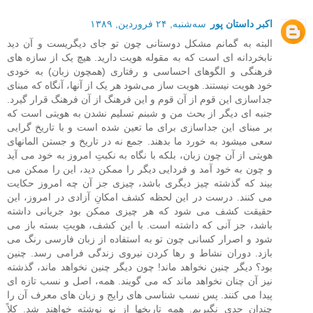
اکبر داستان پور
سه‌شنبه, ۲۴ فروردین, ۱۳۸۹
البته به گمانم مشکل دوستانی چون تو جای دیگریست و آن دید
نابخردانه ای است که به مقوله هویت دارید. هیچ یک از سازه‌ های
فرهنگی و الگوهای احساسی و رفتاری (همچون زبان) به خودی
خود هویت نیستند. هویت ساز می‌شود هر یک از آنها، آنگاه که مبنای
جداسازی این قوم از آن قوم و این فرهنگ از آن فرهنگ قرار گیرد.
جنبه ای دیگر از بحث من و شبنم تسلیم نشدن به هویتی است که
بر مبنای این جداسازی برای ما تعین شده است و با تاریخ گرایی
سعی میشود به خورد ما بدهند. جمع نه در تاریخ و جستن المانهای
هویتی از آن چون زبان، بلکه با نگاه به نکبتِ امروز به خود می ‌آید
و چون به خود آمد و فردایی دیگر را ممکن دید، این را ممکن می‌
بیند که گذشته چیز دیگری باشد، چیزی جز آن چه امروز حکایت
می‌ کنند. درست در این لحظه‌ کشف امکانِ آزادی در امروز، این
حقیقت کشف می ‌شود که هر چیزی ممکن بود جریانی داشته
باشد، جز آنی که داشته است. با این کشف، هویتِ بسته باز می
‌شود و اصرار کسانی چون تو به استفاده از زبان فارسی رنگ می
بازد. دوران نشاط و رها کردن نیروی زندگی فرامی‌ رسد. چنین
بود؟ دیگر چنین نخواهد ماند! چون دیگر چنین نخواهد ماند، گذشته
نیز آن چنان نخواهد ماند که می ‌گویند. همه، اصل و نسب تازه ‌ای
پیدا می ‌کنند. پس نسب‌ شناسی‌ های رایج و زبان های معرف آن را
چندان جدی نگیریم. همه تاریخها از نو نوشته خواهند شد. کلاً