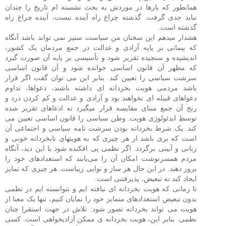
همانطور که بارها در موردش به بحث نشسته ام تاریخ را چندان
نباید جدی گرفت. گذشته چراغ راه آینده نیست، آینده چراغ راه
گذشته است.
هشدار میدهم این سخنان من سیاست ستیز نمی تواند باشد آنگاه
که پیمانی بر پایه آزادی و عدالت در جمع مردمان یک کشور،
اندیشیده و سنجیده تقریر شود و تأسیسی بر پایه آن صورت گیرد
که مظهر آن قانون اساسی خوانده شود و آن قانون اساسی
سرشت سیاسی را تعیین کند. بنابر این می ‌توان گفت اگر قرار
باشد مردمی هویت بخردانه ‌ای داشته باشند، دعواها، تداوم
دعواهای قبیله ‌ای نخواهند بود و آزادی و عدالت و کم کردن درد و
رنج آن جمع مبنای مقایسه قرار میگیرد نه ادعاهای تقریر شده
توسطِ ایدئولوژی هویت. وطن سیاسی را قانون اساسی تعیین می
‌کند. یک شرط بخردانه بودن سرشت‌ نامه‌ سیاسی و اجتماعی آن
است که بری باشد از هر چیزی که به هویتهای نابخردانه‌ خونی و
زبانی و آیینی بر‌گردد. اگر نظمی پی‌ افکنده شود با این دید، آنگاه
مردم همسرنوشت امکان آن را می‌یابند که استعدادهای خود را
بروز دهند. در این حال هر ساز و نوایی زیباست. هر چیزی که تمایز
ایجاد کند نه تبعیض، پذیرفتنی است.
تا زمانی که هویت بخردانه ‌‌ای نیافته ‌ایم و نتوانسته ‌ایم در نظمی
بدون تبعیض استعدادهای متمایز خود را نمایان کنیم، تنها یک معنا از
هویت می ‌تواند بخردانه تصور شود: تلاش در جهت استقراِ چنان
نظمی. بنابر این، هویت بخردانه ی ممکن آزادیخواهی است. کسی