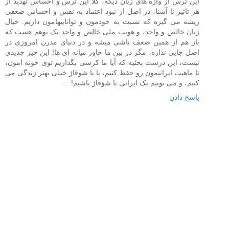
این ترس از واژه های زبان دیگه، کلا این ترس و احساس تهدید از
هر تاثیر نا آشنا، در اصل از نبود اعتماد به نفس و احساس ضعفی
ریشه می گیره که نسبت به خودمون و تواناییهامون داریم. خیال
زبان خالص و واحد، و هویت ملی خالص و واحد یک توهم هست که
باز هم از همین ضعف ناشی میشه و در دنیای مدرن امروزی در
اصل جایی نداره، مگر در بین ما خاور میانه ای ها! این چیز جدیدی
نیست، این درست بحثیه که آیا ما کرسی بگذاریم توی خونه امون،
تا ماهیت ایرانیمون رو حفظ کنیم، یا با شوفاژ خیلی بهتر زندگی می
کنیم، و می تونیم یک ایرانی با شوفاژ باشیم! ...
پاسخ دادن