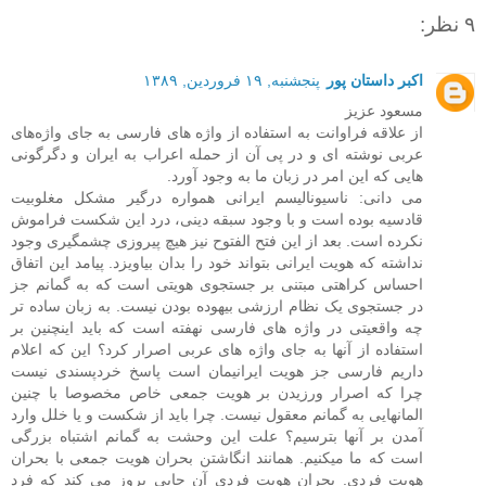
۹ نظر:
اکبر داستان پور
پنجشنبه, ۱۹ فروردین, ۱۳۸۹
مسعود عزیز
از علاقه فراوانت به استفاده از واژه ‌های فارسی به‌ جای واژه‌های
عربی نوشته ای و در پی آن از حمله اعراب به ایران و دگرگونی
هایی که این امر در زبان ما به وجود آورد.
می دانی: ناسیونالیسم ایرانی همواره درگیر مشکل مغلوبیت
قادسیه بوده است و با وجود سبقه‌ دینی، درد این شکست فراموش
نکرده است. بعد از این فتح الفتوح نیز هیچ پیروزی چشمگیری وجود
نداشته که هویت ایرانی بتواند خود را بدان بیاویزد. پیامد این اتفاق
احساس کراهتی مبتنی بر جستجوی هویتی است که به گمانم جز
در جستجوی یک نظام ارزشی بیهوده بودن نیست. به زبان ساده تر
چه واقعیتی در واژه های فارسی نهفته است که باید اینچنین بر
استفاده از آنها به جای واژه های عربی اصرار کرد؟ این که اعلام
داریم فارسی جز هویت ایرانیمان است پاسخ خردپسندی نیست
چرا که اصرار ورزیدن بر هویت جمعی خاص مخصوصا با چنین
المانهایی به گمانم معقول نیست. چرا باید از شکست و یا خلل وارد
آمدن بر آنها بترسیم؟ علت این وحشت به گمانم اشتباه بزرگی
است که ما میکنیم. همانند انگاشتن بحران هویت جمعی با بحران
هویت فردی. بحران هویت فردی آن جایی بروز می ‌کند که فرد