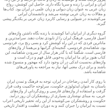
ایران و ایرانی را زنده و سرپا نگاه دارند. حاصل این کوشش، رواج
زبان عربی به عنوان زبان دیوانی و زبان علمی در ایران بود. کتاب‌ها
و مقالات به زبان عربی نوشته می‌شد و دانشمندان ایرانی
می‌کوشیدند در شیوایی و رسایی کاربرد زبان عربی بر یکدیگر پیشی
گیرند.
گروه دیگری از ایرانیان اما کوشیدند با زنده نگاه داشتن واژه‌های
اصیل فارسی، فرهنگ ایران را از نابودی نجات دهند. سرآمدترین و
ماناترین فردی که در این راه کوشش کرد و بسی رنج برد، فردوسی
بود. شاهنامه‌ی فردوسی، گنجینه‌ای گرانبها و بی‌همتا از واژه‌های
فارسی است. شگفتا که با گذر هزار سال از سرودن شاهنامه، این
کتاب هنوز برای ما ایرانیان به‌خوبی قابل فهم و درک است و
واژه‌های به‌نسبت اندکی در آن وجود دارد که مهجور و منسوخ شده
باشند و برای درک معنی آنها، نیاز به مراجعه به پاورقی‌های
شاهنامه باشد.
با روی کار آمدن رضاخان در ایران، توجه به فرهنگ و تمدن ایران
باستان به عنوان ایدئولوژی حکومت، سرلوحه‌ حاکمیت وقت قرار
گرفت و استفاده از واژه‌های فارسی و روی‌گردانی از واژه‌های
عربی، به مبنای نوشتاری بسیاری از روشنفکران آن روز درآمد.
حکومت و روشنفکران می‌کوشیدند از این راه، تحقیر تاریخی اعراب
نسبت به ایرانیان را جبران کنند و به دوران عظمت و اقتدار تاریخی