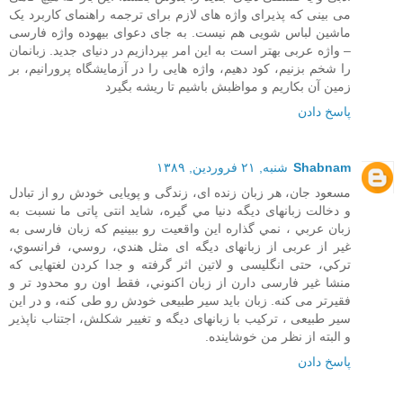
می بینی که پذیرای واژه های لازم برای ترجمه راهنمای کاربرد یک
ماشین لباس شویی هم نیست. به جای دعوای بیهوده واژه فارسی
– واژه عربی بهتر است به این امر بپردازیم در دنیای جدید. زبانمان
را شخم بزنیم، کود دهیم، واژه ‌هایی را در آزمایشگاه پرورانیم، بر
زمین آن بکاریم و مواظبش باشیم تا ریشه بگیرد
پاسخ دادن
Shabnam
شنبه, ۲۱ فروردین, ۱۳۸۹
مسعود جان، هر زبان زنده ای، زندگی و پويايی خودش رو از تبادل
و دخالت زبانهای ديگه دنيا مي گيره، شايد انتی پاتی ما نسبت به
زبان عربي ، نمي گذاره اين واقعيت رو ببينيم که زبان فارسی به
غير از عربی از زبانهای ديگه ای مثل هندي، روسي، فرانسوي،
ترکي، حتی انگليسی و لاتين اثر گرفته و جدا کردن لغتهايی که
منشا غير فارسی دارن از زبان اکنوني، فقط اون رو محدود تر و
فقيرتر می کنه. زبان بايد سير طبيعی خودش رو طی کنه، و در اين
سير طبيعی ، ترکيب با زبانهای ديگه و تغيير شکلش، اجتناب ناپذير
و البته از نظر من خوشاينده.
پاسخ دادن