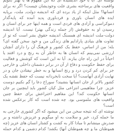
نوشته ای. آیا با خود اندیشیده ای که این مفهوم ها یا بهتر بگویم
واقعیت های برساخته بشری علت وجودیشان چیست؟ اگر نه برای
انسانها؟ مثل اینکه از یاد برده ای که اندیشه دولت‌ـ ملت‌، برپایه‌
ایده ‌های انسان‌ باوری و فردباوری پدید آمده که پایه‌گذار
دموکراسی و آزادی‌ های فردی‌ است و همه اینها جز برای انسان و
رسیدن او به حقوقش (از جمله زندگی بهتر) نیست. آیا اندیشه
دولت-ملت اندیشه ای همسنگ اندیشه حقوق بشر است که تو از
تفاوت های بنیادی پارادایم های زندگی من و خود سخن گفته ای؟
بله؛ من از اساس، حفظ یک کشور و فرهنگ آن را دارای آنچنان
ارزشی نمی‌بینم که انسان ‌ها به خاطر آن به رنج و درد افتند یا
احیاناً در این راه جان ببازند. آیا نه این است که کوشش و فعالیت
برای حفظ حکومت و دفاع از آن در برابر دشمنان داخلی و خارجی
جز برای کم کردن درد و رنج انسانها و به خطر نیفتادن جان و در
نهایت آزادی آنهاست؟ آیا سخت نابخردانه نیست که حفظ نقشه یک
کشور بالاتر از جان انسانها بنشیند؟ سوراخ دعا را گم نکنیم دوست
عزیز. چرا مفاهیمی انتزاعی مثل کیان کشور باید اینچنین بر جان
انسانها حکومت کند؟ این مفاهیم اختراعش برای حفظ چنین
واقعیت های ملموسی بود. چه شده است که کار برعکس شده
است؟
نوشته ای که نتیجه سخن من این میشود که اگر کشوری خارجی به
ما حمله کرد، خیر و سلامت به او میگویم و عزیزش داشته و بر
صدرش مینشانم تا مبادا کار به کشت و کشتار انسان‌ های عزیز (چه
هموطنان ما و چه هموطنان آنها) بکشد! کدام دشمن و کدام حمله