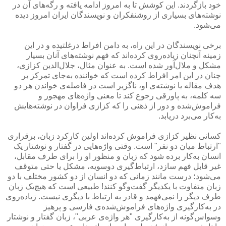
خود بازگردند. این کوشش تا به امروز ادامه یافته و رگه‌های آن در
نوشته‌های بسیاری از روشنفکران و نویسندگان ایران امروز دیده
می‌شود.
برخی نویسندگان در این راه، به دامن افراط درغلتیده و در این
زمینه آنچنان زیاده‌روی کرده‌اند که فهم نوشته‌های آنان بسیار
مشکل و ملال‌آور شده است. به عنوان مثال، جلال‌الدین کزازی،
چنان در این امر افراط کرده است که خواننده به‌جای تمرکز بر
هدف مقاله یا نوشته‌ی او، ناگزیر است در فاصله‌ی خواندن هر دو
سه کلمه، به پاورقی رجوع کند تا معنی واژه‌های مهجور و
فراموش‌شده و دور از ذهنی را که کزازی فراوان در نوشته‌هایش
به‌کار می‌برد دریابد.
کسانی نظیر کزازی فراموش کرده‌اند اولین کارکرد زبان، برقراری
"ارتباط میان دو نفر" است. وقتی واژه‌هایی در گفتار و نوشتار یک
انسان به‌کار برده شود که زبان و منظور او را برای طرف مقابل،
غیر قابل فهم سازد، ارتباط‌گیری دوسویه، مشکل یا حتی متوقف
می‌شود؛ درست مانند زمانی که دو انسان از دو کشور مختلف با دو
زبان متفاوت با یکدیگر گفت‌وگو کنند! طبیعی است که هیچ‌یک زبان
طرف دیگر را نمی‌فهمد و قادر به ارتباط با دیگری نیست. زیاده‌روی
در به‌کارگیری واژه‌های فراموش‌شده‌ی فارسی و پرهیز
وسواس‌گونه از به‌کارگیری "هر واژه‌ی عربی"، زبان گفتار و نوشتار