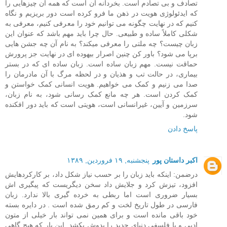
تصادف و بی‌ تصادم است. بخردانه آن است که همه‌ آن چیزهایی را
که ایدئولوژی هویت در ذهن ما فرو کرده است دور بریزیم و نگاه
کنیم که در نهایت چگونه می ‌توانیم خود را معرفی کنیم، معرفی به
شکلی کاملاً ساده و طبیعی. حال چرا باید مهم باشد که عنوان این
زبان چیست؟ چه ملتی را معرفی میکند؟ به نام آن چه جشن هایی
برپا می شود؟ باور کن چنین اصرار بیهوده ای در نهایت جز پرورش
حماقت نیست. مهم زبان ساده است. زبان ساده ‌ای که در بستر
بیماری، در حالت تب و هذیان و در لحظه مرگ با آن مادرمان را
صدا می ‌زنیم و کمک می ‌خواهیم. هویت انسانی کمک خواستن و
کمک کردن است. هر چه مانع کمک رسانی شود، به نام زبان،
سرزمین و آیین، غیرانسانی است، هویتی است که باید دور افکنده
شود.
پاسخ دادن
اکبر داستان پور
پنجشنبه, ۱۹ فروردین, ۱۳۸۹
درضمن: اینکه باید زبان را بر حسب نیاز شکل داد، بر کارکردهایش
افزود، تیزش کرد و جلایش داد سخن دیگریست که پیگیری اش
بسیار ضروری است اما ربطی به خرده گیری بالا ندارد. زبان
فارسی در طول تاریخ لخت و کم رمق شده است . در دایره بسته
خود باقی مانده است و برای همین نمی تواند بار خیلی از متون
ادبی و یا فلسفی دنیای جدید را بدوش بکشد. این بار که هیچ گاهی