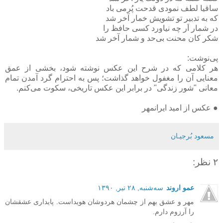
ساقیا لطف نمودی قدحت پُرمی باد
که به تدبیر تو تشویش خمار آخر شد
در شمار اَر چه نیاورد کسی حافظ را
شکر کان محنت بی‌حد و شمار آخر شد
پی‌نوشت:
هر کلامی که در شرح این عکس نوشته شود، بخشی از عمق
معنایی آن را مغفول خواهد گذاشت؛ پس به احترام گرد آمدن تمام
معانی "شور زندگی" در برابر این عکس تاریخی، سکوت می‌کنم.
● عکس از امید ایرانمهر
مسعود بُرجيـان
۲ نظر:
عمو اروند
سه‌شنبه, ۲۸ تیر, ۱۳۹۰
مهر و عشق بهم از چشمان هردوشان هویداست. پایداری عشقشان
را آرزوم دارم.