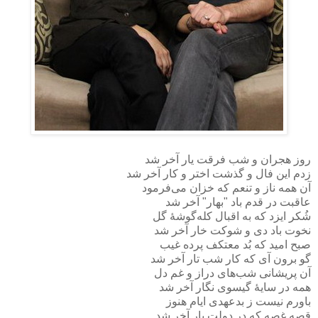
روز هجران و شب فرقت یار آخر شد
زدم این فال و گذشت اختر و کار آخر شد
آن همه ناز و تنعم که خزان می‌فرمود
عاقبت در قدم باد "بهار" آخر شد
شُکر ایزد که به اقبال کله‌گوشهٔ گل
نخوت باد دی و شوکت خار آخر شد
صبح امید که بُد معتکف پرده غیب
گو برون آی که کار شب تار آخر شد
آن پریشانی شب‌های دراز و غم دل
همه در سایهٔ گیسوی نگار آخر شد
باورم نیست ز بدعهدی ایام هنوز
قصه غصه که در دولت یار آخر شد