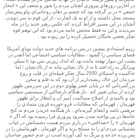
در آغازين روزهاي پيروزي آنچنان مردم را شور و شعف اين « انتحار
جمعي » در بر گرفته بود كه چشم بر دهان روحاني‌اي ولو پيش‌نماز
مسجد محل داشتند و از او به يك اشارت ، از اين قوم به سر دويدن .
آنچنان در اين مسير افراط كردند كه عكس رهبر جديد را در ماه
مي‌ديدند و اين نه فقط مختص عامه مردم بود كه اين توهم قوه
تفكر بعضي نخبگان تحصيل كرده را نيز ربوده بود .
رژيم استبدادي پيشين در پس برنامه هاي جديد دولت نوپاي آمريكا
فضاي سياسي را گشود ، مطالبات سياسي-اجتماعي اما آنقدر در
پشت اين ديوار نهفته مانده بود كه اندك روزني بس بود تا سيلي
ويرانگر به راه افتد تا نه از تاك نشاني ماند نه از تاك‌نشان ؛ اما
حاكميت و استيلاي 2500 سال تفكر قبيله‌اي در قلب و روح
مردمان اين خاك ريشه‌دارتر از آن بود كه به قلم و سخن
بزرگمرداني كه در پايان عصر پهلوي دوم در اين سرزمين ظهور
كردند از بنيان تغيير كند . باز هنگام نارضالتي از سيستمي سياسي
بود و نااميدي از اصلاح مسالمت آميز آن و انتظار براي ظهور
قهرمان ، قهرماني كه مطالبات فرو خورده قرون متمادي را
مرهمي باشد و انتقام گيرنده‌اي . باز هنگامه خزيدن مردم به كنج
خانه‌ها در پي نواخته شدن سرود پيروزي فرا رسيده بود كه اگر «
قهرمان » را «صداقتي» در ياري مردم هست دشمنانش در غياب
پشتيباني مردم او را به مسلخ برند و اگر قهرمان ، قهرمانيش را در
پس پرده خدعه و نيرنگ به كف آورده است در عدم حضور صاحبان