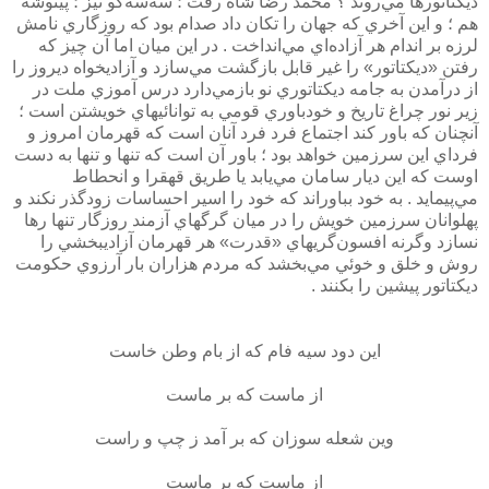
ديكتاتورها مي‌روند ؟ محمد رضا شاه رفت ؛ سه‌سه‌كو نيز ؛ پينوشه
هم ؛ و اين آخري كه جهان را تكان داد صدام بود كه روزگاري نامش
لرزه بر اندام هر آزاده‌اي مي‌انداخت . در اين ميان اما آن چيز كه
رفتن «ديكتاتور» را غير قابل بازگشت مي‌سازد و آزاديخواه ديروز را
از درآمدن به جامه ديكتاتوري نو بازمي‌دارد درس آموزي ملت در
زير نور چراغ تاريخ و خودباوري قومي به توانائيهاي خويشتن است ؛
آنچنان كه باور كند اجتماع فرد فرد آنان است كه قهرمان امروز و
فرداي اين سرزمين خواهد بود ؛ باور آن است كه تنها و تنها به دست
اوست كه اين ديار سامان مي‌يابد يا طريق قهقرا و انحطاط
مي‌پيمايد . به خود بباوراند كه خود را اسير احساسات زودگذر نكند و
پهلوانان سرزمين خويش را در ميان گرگهاي آزمند روزگار تنها رها
نسازد وگرنه افسون‌گريهاي «قدرت» هر قهرمان آزاديبخشي را
روش و خلق و خوئي مي‌بخشد كه مردم هزاران بار آرزوي حكومت
ديكتاتور پيشين را بكنند .
اين دود سيه فام كه از بام وطن خاست
از ماست كه بر ماست
وين شعله سوزان كه بر آمد ز چپ و راست
از ماست كه بر ماست