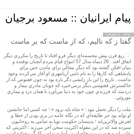
پیام ایرانیان :: مسعود برجیان
۱۳۸۲/۱۰/۲۶
گفتا ز که نالیم، که از ماست که بر ماست
ربع قرن پيش مجسمه‌اي ديگر فرو افتاد تا تاريخ را مكرري ديگر
اتفاق افتد . 26 ديماه سال 57 امواج قيام مردم آنچنان توفنده و
بنيان افكن گشته بود كه ديگر مجالي براي ماندن حتي براي
پادشاهي كه كارها را به نام نامي آريامهري او آغاز مي‌كردند وجود
نداشت . تاريخ را اين بار زايشي دگر باره بود نه چون ققنوس كه از
خاكسترش ققنوسي ديگر برمي‌خيزد كه چونان مادري بيمار و
دردمند كه فرزندي چون خود به دنيا مي‌آورد با همان درد و بيماري
موروثي .
ملت را ديگر تحمل نبود : « شاه بايد برود » ؛ چه كسي اما جانشين
او تواند بود جز طايفه‌اي كه در نگاه عامه در بري بودن از خطا و
لغزش والاترين‌اند ؛ بدينسان حكومت نوپا به تمامي به روحانيون
سپرده شد كه در اين مقوله اكثريت سخن آخر مي‌زند ؛ اكثريتي كه
عامي‌اند و هنوز تربيت خاصان در آنها به تمامي كارگر نيفتاده است .