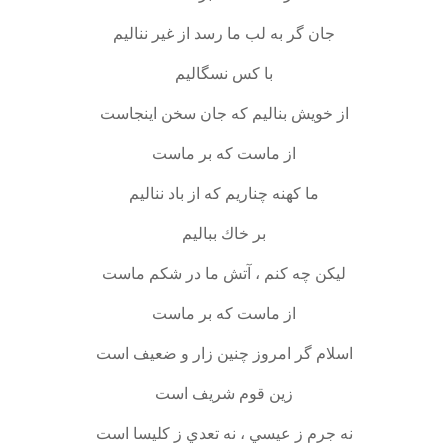
جان گر به لب ما رسد از غير نناليم
با كس نسگاليم
از خويش بناليم كه جان سخن اينجاست
از ماست كه بر ماست
ما كهنه چناريم كه از باد نناليم
بر خاك بباليم
ليكن چه كنم ، آتش ما در شكم ماست
از ماست كه بر ماست
اسلام گر امروز چنين زار و ضعيف است
زين قوم شريف است
نه جرم ز عيسي ، نه تعدي ز كليسا است