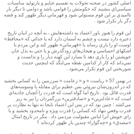
اصلي كشور در صحنه تحولات به تقسيم غنايم و بازتوليد مناسبات
سياسي‌اي بنشيند كه حكومتش را قوامي باشد و دوامي تا ديگر بار
نااميدي بر اين قوم مستولي شود و قهرماني ديگر ظهور كند و قصه
دگر بار تكرار شود .
اين قوم را هنوز باور اعتماد به داشته‌هايش ، به آنچه در انبان تاريخ
ذخيره دارد نيست و چشم به آسمان دارد كه يا خدائي كه «محافظ»
اوست او را ياري رساند يا «قهرماني» ظهور كند و اين مردم با
اشكهاي احساسي و هيجان‌هاي زودگذرش و يا حتي به بذل جان
خويشتن او را ياري دهد تا بسازد اين كهنه ديار را و ندانست و
نمي‌داند كه كار از كدامين نقطه مي‌لنگد كه اينچنين حديث
شوربختي اين قوم تكرار مي‌شود .
در بهمن 57 « رياست » و « زعامت » سرزمين را به كساني بخشيد
كه در اندرون‌شان نيروئي بس عظيم براي مقابله با وسوسه‌هاي
قدرت قائل بود . تاريخ اما گواه است كه قدرت را آنچنان جاذبه‌اي
است كه «عادلترين» و «صادقترين» بزرگمردان را نيز به زير
مي‌كشد ؛ چنين بود كه در پس اين اعتماد نابجا نه تنها به نظارت بر
قدرت وقعي ننهاد كه كساني را قدرت ويژه و نامحدود بخشيد و با
راي خويش آنرا لباس مقبوليت مردمي داد . مگر در تاريخ امثال
«مصدق» و «چه‌گوارا» چندين بار ظهور كرده‌اند ؟