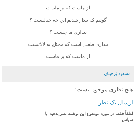
از ماست كه بر ماست
گوئيم كه بيدار شديم اين چه خياليست ؟
بيداري ما چيست ؟
بيداري طفلي است كه محتاج به لالائيست
از ماست كه بر ماست
مسعود بُرجيـان
هیچ نظری موجود نیست:
ارسال یک نظر
لطفاً فقط در مورد موضوع این نوشته نظر بدهید. با
سپاس!