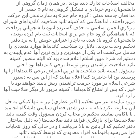
مخالف اصلاحات تدارك ديده بودند . در همان زمان گروهي از
دانشجويان دوم خردادي با تشكيل گروهي به نام « جمعي از
مدافعان جامعه مدني :‌ گروه جام جم » به سازماندهي اين حركت
مي‌پرداختند . اما هنگامي كه كميته تائيد صلاحيت كانديداهاي شوراي
مركزي انجمن اسلامي به حذف گسترده انبوه دانشجوياني پرداخت
كه با هماهنگي گروه جام جم براي انتخابات‌ ثبت نام كرده بودند ،
دانشجويان گروه ياد شده به ناچار اعتراض خويش را به نزد دفتر
تحكيم وحدت بردند . دلايل رد صلاحيت كانديداها موارد متعددي را
شامل مي‌گشت اما يكي از مهمترين و رايج ترين آنها عدم پايبندي به
دستورات شرع مبين اسلام اعلام شده بود كه البته منظور كميته
تائيد صلاحيت تراشيدن ريش توسط برخي كانديداها بود ! حتي
مسؤول كميته تائيد صلاحيت‌ها در پي اعتراض برخي كانديداها از آنها
پرسيده بود آيا حاضرند كتبا اعلام نمايند كه از اين پس به دستور
شرعي اسلام در مورد حرمت تراشيدن ريش پايبند خواهند بود يا
خير ، كه پس از امتناع كانديداها ، كميته مزبور بار ديگر صلاحيت‌ آنها
را رد كرد.
ورود نماينده اعزامي تحكيم ( اكبر عطري ) نيز نه تنها كمكي به حل
اين منازعه نكرد بلكه به تندتر شدن فضاي سياسي دانشگاه انجاميد
. با ناكامي نماينده تحكيم در مجاب كردن مسؤول وقت كميته تائيد
صلاحيت‌ها براي بازنگري فرايند تائيد صلاحيت‌ها ( به دليل ساختار
دفتر تحكيم كه از پائين به بالا مي‌باشد ) و در حالي كه روز انتخابات
فرا مي‌رسيد باقيمانده افراد معدودي كه توسط كميته ، تائيد