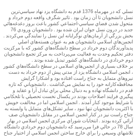
نسلي كه در مهرماه 1376 قدم به دانشگاه يزد نهاد سياسي‌ترين
نسل دانشجويان تا آن زمان بود . تاثير شگرف واقعه دوم خرداد و
متحول شدن فضاي سياسي-اجتماعي كشور باعث بروز دغدغه‌هائي
جديد در درون نسل جوان ايران شده بود . دانشجويان ورودي 76
بخش بزرگي از آرمان‌هاي نوگرايانه اين نسل را نمايندگي مي‌كردند .
انجمن‌هاي اسلامي دانشجويان هم به عنوان هسته‌هاي اصلي
پديدآورندگان دوم خرداد در سطح دانشگاه‌هاي كشور كه با مركزيت
دفتر تحكيم وحدت به فعاليت مي‌پرداخت به مركز تجمع دانشجويان
دوم خردادي در دانشگاه‌هاي كشور تبديل شده بودند .
بر خلاف بسياري از انجمن‌هاي اسلامي در سطح دانشگاه‌هاي كشور
،‌ انجمن اسلامي دانشگاه يزد از مدتي پيش از دوم خرداد به دست
نيروهاي متمايل به جناح راست افتاده بود و آشكارا گرايش
محافظه‌كارانه خود را به نمايش مي‌گذاشت . دانشجوياني كه تازه
قدم در دانشگاه نهاده و به دنبال محلي براي تبادل آرا و عقايد و
پيگيري فرايند اصلاحات بودند در يكسال نخست تحصيلي با تلخكامي
با شرايط موجود كنار آمدند . انجمن اسلامي اما در مخالفت خويش
با اكثريت دانشجويان تنها نبود ،‌ ساير تشكل‌هاي متمايل يا وابسته به
جناح راست نيز در كنار انجمن اسلامي در مقابل دانشجويان صف
آرائي كرده بودند . انتخابات شوراي مركزي انجمن اسلامي در بهار
سال 78 در حالي فرا مي‌رسيد كه دانشجويان دوم خردادي دانشگاه
تلاشهاي وسيعي را براي خارج ساختن انجمن اسلامي از اختيار جناح