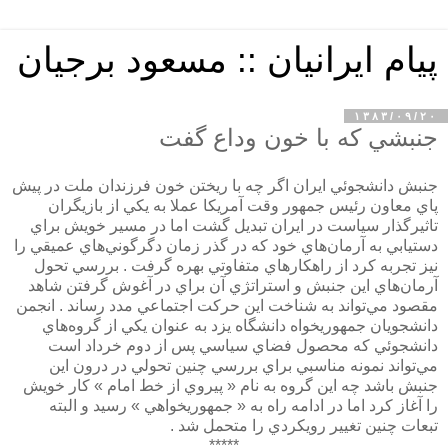
پیام ایرانیان :: مسعود برجیان
۱۳۸۳/۰۹/۲۰
جنبشي كه با خون وداع گفت
جنبش دانشجوئي ايران اگر چه با ريختن خون فرزندان ملت در پيش
پاي معاون رئيس جمهور وقت آمريكا عملا به يكي از بازيگران
تاثيرگذار سياست در ايران تبديل گشت اما در مسير خويش براي
دستيابي به آرمان‌هاي خود كه در گذر زمان دگرگوني‌هاي عميقي را
نيز تجربه كرد از راهكارهاي متفاوتي بهره گرفت . بررسي تحول
آرمان‌هاي اين جنبش و استراتژي آن براي در آغوش گرفتن شاهد
مقصود مي‌تواند به شناخت اين حركت اجتماعي مدد رساند . انجمن
دانشجويان جمهوريخواه دانشگاه يزد به عنوان يكي از گروه‌هاي
دانشجوئي كه محصول فضاي سياسي پس از دوم خرداد است
مي‌تواند نمونه مناسبي براي بررسي چنين تحولي در درون اين
جنبش باشد چه اين گروه به نام « پيروي از خط امام » كار خويش
را آغاز كرد اما در ادامه راه به « جمهوريخواهي » رسيد و البته
تبعات چنين تغيير رويكردي را متحمل شد .
*****