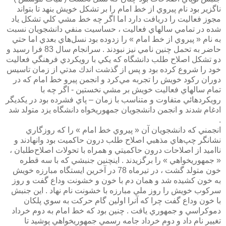
ناگزير بود نام پيروي از خط امام را بر تشکل خويش بنهد تا بتواند
مجوز فعاليت را دريافت دارد اما اگر چه خط مشي کلي تشکل ياد
شده در تمامي سالهاي فعاليت ، حساسيت منفي دانشجويان نسبت
به نام « پيروي از خط امام » را زدوده بود نسل‌هاي بعدي اما حتي
حاضر به تحمل چنين نامي نيز نبودند . سرانجام سال 83 فرا رسيد و
دو تشكل اصلاح طلب دانشگاه كه يكي با رويكردي فرهنگي فعاليت
خود را شروع كرده بود و پس از گذشت اندك مدتي از زمان تاسيس
دوران ركود خويش را تجربه مي‌كرد و انجمن پيرو خط امام كه در
تمام سالهاي فعاليت خويش بر مشي نخستين - اگر چه با
رويكردهائي متفاوت و متناسب با زمان – پاي فشرده بود در يكديگر
ادغام شدند و انجمن دانشجويان جمهوريخواه دانشگاه يزد متولد شد
.
انجمني كه دانشجويان آن « پيروي خط امام » را كه روزگاري
نشانگر چپ‌هاي مذهبي اصلاح طلب درون حاكميت بود وانهادند و
نااميد از اصلاحات درون حاكميتي و همراه با تحولات اصلاح‌طلبان ،
« جمهوريخواهي » را برگزيدند . اينچنين جنبشي كه با سه قطره
خون متولد گشت ، در تيرماه 78 در آخرين ايستگاه مبارزه خويش
به خون كشيده شد و همان دم با خون و خشونت وداع گفت و روز
سركوب خويش را روز ملي مبارزه با خشونت نام نهاد . اين جنبش
با خون وداع گفت چرا كه آنرا اولين گام حركت به سوي پلكان
دموكراسي‌ و جمهوري يافت . چنين بود كه خط امام به دوم خرداد
تغيير نام داد و دوم خرداد جامه رسمي جمهوريخواهي پوشيد تا