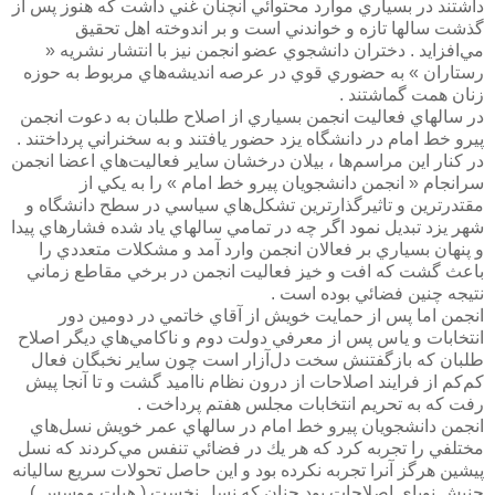
داشتند در بسياري موارد محتوائي آنچنان غني داشت كه هنوز پس از
گذشت سالها تازه و خواندني است و بر اندوخته اهل تحقيق
مي‌افزايد . دختران دانشجوي عضو انجمن نيز با انتشار نشريه «
رستاران » به حضوري قوي در عرصه انديشه‌هاي مربوط به حوزه
زنان همت گماشتند .
در سالهاي فعاليت انجمن بسياري از اصلاح طلبان به دعوت انجمن
پيرو خط امام در دانشگاه يزد حضور يافتند و به سخنراني پرداختند .
در كنار اين مراسم‌ها ، بيلان درخشان ساير فعاليت‌هاي اعضا انجمن
سرانجام « انجمن دانشجويان پيرو خط امام » را به يكي از
مقتدرترين و تاثيرگذارترين تشكل‌هاي سياسي در سطح دانشگاه و
شهر يزد تبديل نمود اگر چه در تمامي سالهاي ياد شده فشارهاي پيدا
و پنهان بسياري بر فعالان انجمن وارد آمد و مشكلات متعددي را
باعث گشت كه افت و خيز فعاليت انجمن در برخي مقاطع زماني
نتيجه چنين فضائي بوده است .
انجمن اما پس از حمايت خويش از آقاي خاتمي در دومين دور
انتخابات و ياس پس از معرفي دولت دوم و ناكامي‌هاي ديگر اصلاح
طلبان كه بازگفتنش سخت دل‌آزار است چون ساير نخبگان فعال
كم‌كم از فرايند اصلاحات از درون نظام نااميد گشت و تا آنجا پيش
رفت كه به تحريم انتخابات مجلس هفتم پرداخت .
انجمن دانشجويان پيرو خط امام در سالهاي عمر خويش نسل‌هاي
مختلفي را تجربه كرد كه هر يك در فضائي تنفس مي‌كردند كه نسل
پيشين هرگز آنرا تجربه نكرده بود و اين حاصل تحولات سريع ساليانه
جنبش نوپاي اصلاحات بود چنان که نسل نخست ( هيات موسس )