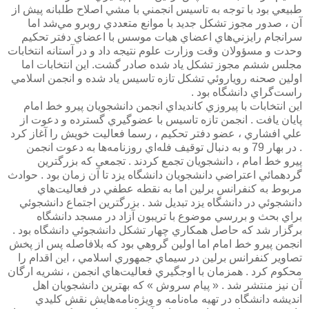
طبيعي بود با توجه به تاسيس انجمني با مشي اصلاح طلبانه پيش از
آن ، صدور مجوز تشكل جديد با موانع متعددي روبرو مي‌شد اما
سرانجام رايزني‌هاي اعضاي هيات موسس با اعضاي دفتر تحكيم
وحدت و مسؤولان وقت وزارت علوم نتيجه داد و در آستانه انتخابات
مجلس ششم مجوز تشكل ياد شده صادر گشت. اين انتخابات اما
اولين صحنه روياروئي تشكل تازه تاسيس ياد شده و انجمن اسلامي
راست‌گراي دانشگاه بود .
اين انتخابات با پيروزي كانديداي انجمن دانشجويان پيرو خط امام
پايان يافت . انجمن تازه تاسيس با عضوگيري گسترده و دعوت از
علي افشاري ، عضو دفتر تحكيم ،‌ رسما فعاليت خويش را آغاز كرد
. در بهار 79 و به دنبال توقيف فله‌اي روزنامه‌ها به دعوت انجمن
پيرو خط امام ، دانشجويان تجمع كردند . تجمعي كه بزرگترين
گردهمائي اعتراضي دانشجويان دانشگاه يزد تا آن زمان بود . حوادث
مربوط به كنفرانس برلين اما به نقطه عطفي در فعاليت‌هاي
دانشجوئي در دانشگاه يزد تبديل شد . بزرگترين اجتماع دانشجوئي
براي بحث و بررسي موضوع با تريبون آزاد در مسجد دانشگاه
برگزار شد كه حاصل همكاري چهار تشكل دانشجوئي دانشگاه بود .
انجمن پيرو خط امام اما اولين گروهي بود كه بلافاصله پس از پخش
تصاوير كنفرانس برلين در سيماي جمهوري اسلامي ، اين اقدام را
محكوم كرد . همزمان با اوجگيري فعاليت‌هاي انجمن ، نشريه ارگان
آن نيز منتشر شد . « پيام سروش » كه بهترين دانشجويان اهل
انديشه دانشگاه در تهيه ماه‌نامه و ويژه‌نامه‌هايش نقش كليدي