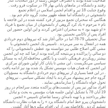
صلاحيت شده بودند با انصراف خويش رسما از دور انتخابات كنار
رفتند و دانشگاه در ماه‌هاي پاياني بهار 78 در سكوت فرو رفت .
وقوع جنايت 18 تير و اقدام انجمن اسلامي در اعلام تجمع
دانشجوئي در دانشگاه اما نقطه ظهور مجدد گروه جام جم بود .
هنگامي كه سخنران تجمع مزبور از فرد كشته شده در اين فاجعه با
نام « مرحوم » ياد كرد گروهي از دانشجويان از ميان تجمع با فرياد
« او شهيد بود » به سخنران اعتراض كردند و اين اولين حضور اين
افراد پس از ناكامي نخستين بود .
سال تحصيلي 79-78 اما در حالي آغاز شد كه نيروهاي دوم خردادي
همه در انفعال به سر مي‌بردند . تاسيس يك انجمن دانشجوئي با
مشي كلي اصلاح طلبي نيز نتوانسته بود عطش دانشجوياني را كه
دو سالي را پراكنده و بي‌نتيجه گذرانده بودند ارضا كند چه اين انجمن
بيشتر رويكردي فرهنگي داشت و با نگاهي محافظه‌كارانه به مسائل
سياسي مي‌نگريست . اين مشي تا پايان كار اولين شوراي مركزي
اين انجمن كه همان هيات موسس تشكل ياد شده بود نيز ادامه يافت
. در اين فضا بسياري از نيروهاي دوم خردادي دانشگاه به مسؤولان
گروه جام جم پيشنهاد مي‌كردند با ايجاد تشكلي سياسي ، نيروهاي
تحول خواه دانشگاه را سازماندهي نمايند .
افراد مذكور نيز پس از نشست‌هاي پراكنده متعدد سرانجام در روز
19 آبان 78 با تشكيل اولين جلسه هيات مؤسس به بحث و تبادل
نظر پرداختند و با تهيه نامه‌اي رسما تقاضاي تاسيس « انجمن
دانشجويان پيرو خط امام دانشگاه يزد » را به هيات نظارت دانشگاه
تسليم كردند . بلافاصله پس از اين اقدام پيگيري‌ها آغاز گشت .