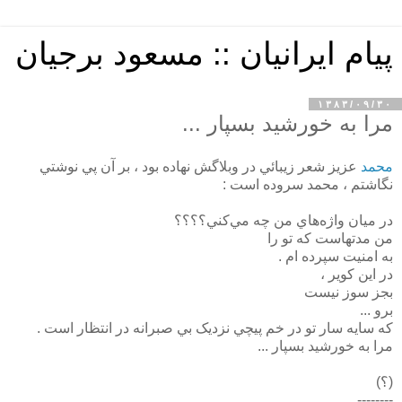
پیام ایرانیان :: مسعود برجیان
۱۳۸۳/۰۹/۳۰
مرا به خورشيد بسپار ...
محمد
عزيز شعر زيبائي در وبلاگش نهاده بود ، بر آن پي نوشتي
نگاشتم ، محمد سروده است :
در ميان واژه‌هاي من چه مي‌کني؟؟؟؟
من مدتهاست که تو را
به امنيت سپرده ام .
در اين کوير ،
بجز سوز نيست
برو ...
که سايه سار تو در خم پيچي نزديک بي صبرانه در انتظار است .
مرا به خورشيد بسپار ...
(؟)
--------