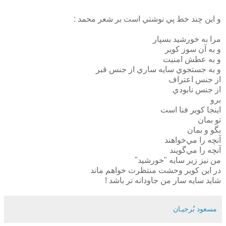
و اين چند خط پي نوشتي است بر شعر محمد :
مرا به خورشيد بسپار
و به آن سوز کوير
و به عطش امنيت
و به جستجوي سايه ساري از جنس قبر
از جنس اعتراف
از جنس نابودي
برو
اينجا کوير فنا است
تو بمان
بگو و بمان
آنچه را مي‌خواهند
آنچه را مي‌گويند
من نيز زير سايه "خورشيد"
در اين کوير وحشت منتظرت خواهم ماند
شايد سايه سار من جاودانه تر باشد !
مسعود بُرجيـان