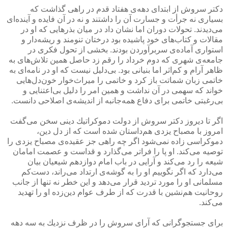
دكتر سروش از ابتدای دهه‌ی هفتاد قدم در راهی گذاشت كه
بسیاری نه جرأت و جسارت آن را داشتند و نه در آن فایده و آینده‌ای
می‌دیدند. تحولات دوران اما نشان داد در میان بذرهایی كه او در
مقالات و كتاب‌های خود پاشیده بود درختان تنومند و ریشه‌دار و
استواری آماده‌ی سربرآوردن بودند. بخشی از تحول فكری در
جامعه‌ی شهری كه دوم خرداد را رقم زد حاصل همین تلاش‌های به
ظاهر آرام و كم‌اثر اما بنیانی بود. بی‌دلیل نیست كه او در نامه‌ای به
خاتمی زبان شماتت باز كرد و خاتمی را میراث‌خوار خون‌دل‌هایی
خواند كه سهمی در آن نداشت و همین امر را دلیل بی‌اعتنایی و
بی‌رغبتی خاتمی برای دفاع همه‌جانبه از اندیشه‌ی اصلاحی دانست.
اگر تا دیروز دكتر سروش از دولت دموكراتیك دینی سخن می‌گفت
امروز با مصباح یزدی هم‌داستان شده است كه از دل دین،
دموكراسی زاده نمی‌شود اگر چه راهی جز عقیده‌ی مصباح یزدی را
توصیه می‌كند. او پا را فراتر می‌گذارد و قداست و عصمت امامان
شیعه را رد می‌كند و آرایی در باب امام دوازدهم شیعیان بیان
می‌دارد كه اگر نگوییم او را به گوشه‌ی ارتداد می‌راند، دست‌كم
مسلمانی او را مورد تردید قرار می‌دهد و این خطر نه تنها از جانب
روحانیت هم‌نشین با قدرت كه از طرف عوام دین‌زده او را تهدید
می‌كند.
برای جستجوگرانی كه آرای سروش را در ظرف نزدیك به سه دهه