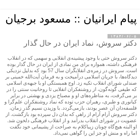
پیام ایرانیان :: مسعود برجیان
۱۳۸۴/۰۶/۰۵
دكتر سروش، نماد ایران در حال گذار
دكتر سروش حتی با وجود پیشینه‌ی انقلابی و سهمی كه در انقلاب
فرهنگی داشته، همواره برای من نمادی از ایران در حال گذار بوده
است. سروش در زمره‌ی انقلابگران سال 57 بود كه بدلیل نزدیكی
دیدگاه‌ها، با جریان اسلامی درآمیخت و به فرمان آیت‌الله خمینی بر
صندلی شورای انقلاب تكیه زد. اوج همبستگی او با جبهه‌ی اسلامی
كه طیفی گونه‌گون، از روشنفكران انقلابی تا روحانیت سنتی را در
بر می‌گرفت، به مناظره‌های او و مصباح یزدی و بهشتی در برابر
كیانوری و طبری، رهبران حزب توده كه نماد روشنفكران علم‌گرا و
فلسفه‌دان آن عصر بودند، بازمی‌گردد. با وزیدن نسیم گذر زمان،
دكتر سروش آرام آرام از راهی كه بدان دل سپرده بود بازگشت. از
عضویت در شورای انقلاب بدرآمد و از انقلاب فرهنگی دلخون شد.
او البته هیچ‌گاه چونان زیباكلام به صراحت از پشیمانی خود نگفت
اما راه و منش او جز این را گواهی نمی‌داد.