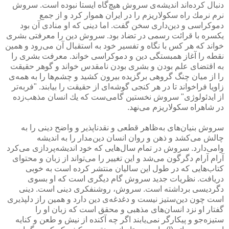
دنبال كرده‌اند اندیشه‌ی سروش هیچ‌گاه ایستا نبوده است. سروش
نرم نرمك راه سكولاریزم را در ایران هموار كرد و از جمع
دموكراسی و دین‌داری سخن گفت. اما دینی كه او منادی آن بود
یكسره با قرائت رسمی در تضاد بود. سروش دین را معرفتی بشری
خواند كه هر كس با نگاه و تفسیر خود به استقبال آن می‌رود و همین
نقطه را آغاز همبستگی دین و دموكراسی خواند. معرفت بشری را
به اقتضای علم بودن و بشری بودن نامقدس خواند و گوهر حقیقت
را از میان چنگ گروهی برگزیده بیرون كشید و چشم‌ها را به همه‌ی
زاویا فراخواند تا در هر كنجی گوشه‌ای از حقیقت را بیابند. "فربه‌تر
از ایدئولوژی" سروش نخستین گامی‌ست كه یك انسان مذهب‌زده
در شاهراه سكولاریزم می‌نهد.
سروش بنیان‌های به‌ظاهر قطعی و نقدناپذیر و واضح دینی را به
چالش می‌كشد و ذهن و روان انسان دین‌مدار را به اندیشه
وامی‌دارد. سروش در تمام سال‌هایی كه خود اندیشه‌پردازی می‌كرد
آرام آرام دگرگون می‌شد و این تغییر را می‌تواند از زبان و محتوای
كتاب‌هایی كه در طول این سالیان منتشر كرده است به خوبی
دریافت. نظریات جدید سروش گام دیگری است كه او بسوی
دگردیسی برداشته است. سروش، روشنفكری دینی است. دینی
است چون دین‌ستیز نیست و دغدغه‌ی دین دارد و همین راز دلپذیری
گفتار او نزد انسان‌های مذهبی و محقق است كه زبان او را
ستیزه‌جو و پیكارگر نمی‌یابند اگر چه آكنده از نیش و طعن و كنایه