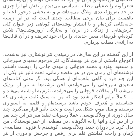
شعرگونه را طفیلی مطالب سیاسی می‌دیدم و نقش آنها را چیزی
در حد به‌روزکننده‌ی وبلاگ می‌پنداشتم و نه بخشی درخور اعتنا و
بااهمیت برای بیان برخی مطالب. چندی است که در این زمینه
خانه‌تکانی کرده‌ام و با انتشار نوشته‌های کوتاهی زیر عنوان کلی
"بُرش‌هایی از زندگی در ایران" و به‌تازگی "روزنوشت‌ها"، تلاش
کرده‌ام، فُرم‌های معین جدیدی را برای خود تعریف و در آن قالب‌ها
به ارائه‌ی مطلب بپردازم.
از این گذشته در این سال‌ها، در زمینه‌ی نثر نوشتاری نیز به‌شدت،
اعوجاج داشتم. از بین نثر نویسندگان، نثر مرحوم سعیدی سیرجانی
و مسعود بهنود و محمد قوچانی و مهدی جامی را دوست داشتم.
نوشته‌های آن زمان من در هر مقطع زمانی، تحت تأثیر نثر یکی از
این چند فرد و گاهی ملغمه‌ای از همگی بود. اگر مدتی کتاب‌های
سعیدی سیرجانی را می‌خواندم، لحن نوشته‌ها به نثر او نزدیک
می‌شد، اگر مقالات قوچانی را می‌خواندم، نثرم به او شبیه می‌شد و
.... کاملاً برایم آشکار شده بود که من به سبک ثابت نوشتاری که
شناسنده و مُعَرف خودم باشد نرسیده‌ام و قلمم به استواری
نرسیده و مثل موم، شکل‌پذیر است و تحت تأثیر قرار می‌گیرد. چند
سال دوری از وبلاگ‌نویسی، عملاً رسوبات تقلیدآمیز نثر این چند نفر
را از بین بُرد و آنها را به الگوهایی در مقطعی از عمر نویسندگی من
بدل کرد. در دوران جدید وبلاگ‌نویسی کوشیدم با فزونی مطالعه‌ی
رُمان و راحت گذاشتن قلم برای رقص و چرخش و دوری از نثر