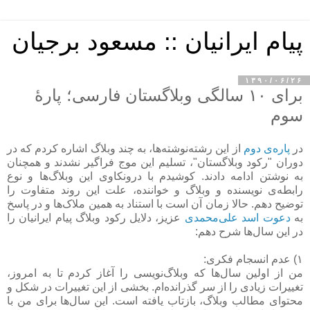
پیام ایرانیان :: مسعود برجیان
۱۳۹۰/۰۶/۲۶
برای ۱۰ سالگی وبلاگستان فارسی؛ پارهٔ
سوم
در
پاره‌ی دوم
از این رشته‌نوشته‌ها، به چند وبلاگ اشاره کردم که در
دوران "رکود وبلاگستان"، تسلیم این موج فراگیر نشدند و همچنان
به نوشتن ادامه دادند. کوشیدم با درونکاوی این وبلاگ‌ها و نوع
رابطه‌ی نویسنده و وبلاگ و خواننده، علت این روند متفاوت را
توضیح دهم. حالا زمان آن است با استناد به همین ملاک‌ها و در پاسخ
به
دعوت اسد علی‌محمدی
عزیز، دلایل رکود وبلاگ پیام ایرانیان را
در این سال‌ها شرح دهم:
۱) عدم انسجام فکری:
من از اولین سال‌ها که وبلاگ‌نویسی را آغاز کردم تا به امروز،
تغییرات زیادی را از سر گذرانده‌ام. بخشی از این تغییرات در شکل و
محتوای مطالب وبلاگ، بازتاب یافته است. این سال‌ها برای من با