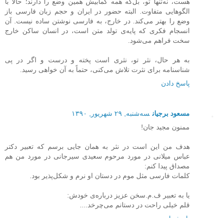
هست، نه‌‌تنها تو، بل‌که همه کمابیش همین وضع را دارند؛ حالا با
الگوهایی متفاوت. البته حضور در ایران و حجم زبان فارسی باز
وضع را بهتر می‌کند. در خارج، به فارسی نوشتن ساده نیست. آن
انسجام فکری که پایه‌ی تولد متن است، در انسان ساکن خارج
سخت فراهم می‌شود.
به هر حال، نثر تو، نثری است پخته و درست و اگر در پی
شناسنامه برای نثرت تلاش می‌کنی، حتماً به آن خواهی رسید.
پاسخ دادن
مسعود برجیان
سه‌شنبه, ۲۹ شهریور, ۱۳۹۰
ممنون مجید جان!
هدف من این است در نثر به همان جایی برسم که تعبیر دکتر
عباس میلانی در مورد مرحوم سعیدی سیرجانی در مورد من هم
مصداق پیدا کنم:
کلمات فارسی مثل موم در دستان او نرم و شکل‌پذیر بود.
یا به تعبیر ف.م.سخن عزیز درباره‌ی خودش:
قلم خیلی راحت در دستانم می‌چرخد....