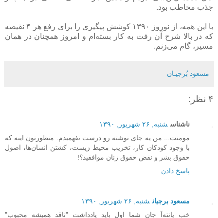
جذب مخاطب بود.
با این همه، از نوروز ۱۳۹۰ کوشش پیگیری را برای رفع هر ۴ نقیصه
که در بالا شرح آن رفت به کار بسته‌ام و امروز همچنان در همان
مسیر، گام می‌زنم.
مسعود بُرجيـان
۴ نظر:
ناشناس
شنبه, ۲۶ شهریور, ۱۳۹۰
مومنت... من يه جای نوشته رو درست نفهميدم. منظورتون اينه که
با وجود کودکان کار، تخریب محیط زیست، کشتن انسان‌ها، اصول
حقوق بشر و نقض حقوق زنان موافقيد؟!
پاسخ دادن
مسعود برجیان
شنبه, ۲۶ شهریور, ۱۳۹۰
خب پانته‌آ جان شما اول باید یادداشت "ناقد همیشه محبوب"