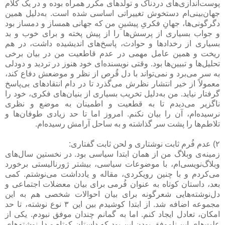
پوست‌اندازی‌های دردناک و تولدهای مکرر همراه بوده و در یک کلام
جهان‌بینی‌ام دستخوش تغییراتی اساسی شده است. به‌دلیل همین
دگرگونی‌ها، جهانِ فکریِ پیشینِ من که جهانی همساز و دمساز بود
و جواب بسیاری از پرسش‌ها را از پیش پخته و برای خوب و بد
بسیاری از رخدادها و حوادث، پاسخ‌های اندیشیده داشت، در هم
ریخت و همین عامل مهمی در عدم قاطعیت من در بیان برخی
تحلیل‌ها و تبیین‌ها بود. وقتی نویسنده‌ای خود هنوز در تردید و دودلی
به سر می‌برد و نمی‌تواند با دل قُرص از نظر و موضعش دفاع کند،
معمولاً از خیر انتشار نظرش می‌گذرد تا در دام انتقادهای بی‌پاسخ
گرفتار نیاید. من به‌دلیل تخریب بسیاری از بنیان‌های فکری، خود را
ناگزیر می‌دیدم تا به قطعیت و اطمینان به موضع و نظری
نرسیده‌ام، آن را بیان نکنم. امروز اما تا حد زیادی طوفان‌ها و
تلاطم‌ها را پشت سر گذاشته و به ساحل آرامش رسیده‌ام.
۲) عدم فُرم ثابت نوشتاری و لحن ثابت گفتاری:
زمینه‌ی وبلاگ من از همان ابتدا سیاسی بود. در نخستین سال‌های
وبلاگ‌نویسی‌ام، با موضوعات سیاسی، بیشتر ژورنالیستی برخورد
می‌کردم و با چنین رویکردی، مقاله و یادداشت می‌نوشتم. کمی
بعد، داستان کوتاه به عنوان فُرمی برای بیان معضلات اجتماعی و
دل‌نوشته‌هایی شعرگونه برای بیان احوالات شخصی هم به این
مجموعه اضافه شد. از ابتدا کوشیدم بین این ۳ نوع نوشته، تا حد
امکان، تعادل ایجاد کنم. اما به گمانم چندان موفق نبودم. یکی از
علت‌های این ناموفق بودن این بود که داستان کوتاه و دل‌نوشته‌های