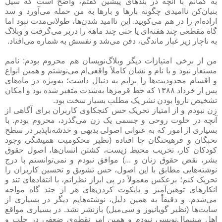
به گمانم با آنچه در بندهای پیشین گفتم، واضح است که سیل
بنیان‌کن ناامیدی چگونه بارها و بارها به من حمله می‌آورد و سد
اراده‌ام را در هم می‌کوبید. این ناامید شدن‌ها، طولانی‌مدت نبود اما
گاه مقطعی چند هفته‌ای یا حتی چند ماهه را دربر می‌گرفت و وبلاگ
به ناچار زیر غبار ماندگی، دفن می‌شد و نفسش به شماره می‌افتاد.
من از برخی امتیازات دیگر وبلاگ‌نویسان هم محروم بودم: نامم
مستعار نبود و با نام و نشان کاملاً واقعی‌ام می‌نوشتم و همین انواع
و اقسام محدودیت‌ها را برایم به دنبال داشت؛ به‌ویژه در ماه‌های
پس از خرداد ۱۳۸۸ که خط قرمزها به‌شدت متغیر شده بود و امکان
تشخیص ناروا بودن نشر یک مطلب بسیار سخت بود.
زن نبودم و از امتیاز تحریک حس کنجکاوی کاربران برای آگاهی از
آنچه در خلوت روحی و جسمی یک زن می‌گذرد، محروم بودم. با
بسیاری از امور که به عنوانی اصولی بدیهی و خدشه‌ناپذیر در سطح
نخبگان و فرهیختگان جا افتاده (نظیر محکومیت همیشگی وجود
کودکان کار، تخریب محیط زیست، کشتن انسان‌ها، اصول حقوق
بشر، نقض حقوق زنان و ...) موافق نبودم و نمی‌توانستم با درج
نوشته‌هایی مطابق با این اصول، حس تشویق و تحسین کاربران را
تحریک کنم؛ برعکس معمولاً در پی ابراز نظراتم، با انتقادهای تند و
انکارهای توهین‌آمیز و بایکوت کردن‌های هر از چند گاه مواجه
می‌شدم. و دقیقاً به همین دلیل، نوشته‌هایم دیگر در بسیاری از
سایت‌ها (نظیر گویانیوز و سی‌میل) بازنشر نشد. در بسیاری مواقع
اهل مینیمال‌نویسی نبودم و همین امر نقطه‌ی ضعفی در جلب و