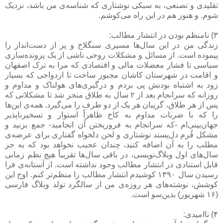
تقلیدی و تصنعی، به سبکی نوشتاری که شناسه‌ی من باشد، نزدیک
شوم. و هنوز هم در این راه می‌کوشم.
۳) نامنظم بودن در انتشار مطالب:
زندگی من در این سال‌ها مسیری سنگلاخ و پر از دست‌انداز را
پیموده است. از مسائل و مشکلات روحی ناشی از یک پرونده‌سازی
سیاسی تا فشار معضلات مالی و اقتصادی که مرا به ترک اصفهان
و اقامت در شهرستان کاشان مجبور ساخت تا ازدواجی که بسیار
زود به اشتباه بودنش پی بردم و درگیری‌های هولناک و مداوم و
روزانه که سرانجام بعد از ۲ سال به طلاق منجر شد تا مشکلاتی که
پس از هر طلاق، گریبان هر یک از دو طرف را می‌گیرد. همه‌ی این‌ها
را که با ضربات مداوم به کاخ ظاهراً استوار و تسخیرناپذیر
جهان‌بینی‌ام -که سرانجام به فروریختن آن انجامید- جمع بزنید و
مشکل فُرم دل‌پسند نوشتاری و لحن دلخواه گفتاری برای عرضه‌ی
مطلب را به آن اضافه کنید، چندان عجیب نخواهد بود که به جز
سال‌های اول وبلاگ‌نویسی، در باقی سال‌ها تقریباً هیچ نظم زمانی
قابل استنادی در انتشار مطالب وجود نداشته است. از آستانه‌ی فرا
رسیدن سال ۱۳۹۰ کوشیدم انتشار مطالب را منظم‌تر کنم. اوج این
کوشش، نوشته‌های هر روزه‌ی من از سالگرد تولد وبلاگ فارسی
(۱۶ شهریور) بدین‌سو است.
۴) ناامیدی: