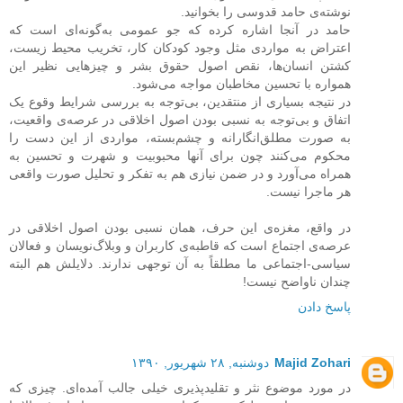
نوشته‌ی حامد قدوسی را بخوانید.
حامد در آنجا اشاره کرده که جو عمومی به‌گونه‌ای است که
اعتراض به مواردی مثل وجود کودکان کار، تخریب محیط زیست،
کشتن انسان‌ها، نقص اصول حقوق بشر و چیزهایی نظیر این
همواره با تحسین مخاطبان مواجه می‌شود.
در نتیجه بسیاری از منتقدین، بی‌توجه به بررسی شرایط وقوع یک
اتفاق و بی‌توجه به نسبی بودن اصول اخلاقی در عرصه‌ی واقعیت،
به صورت مطلق‌انگارانه و چشم‌بسته، مواردی از این دست را
محکوم می‌کنند چون برای آنها محبوبیت و شهرت و تحسین به
همراه می‌آورد و در ضمن نیازی هم به تفکر و تحلیل صورت واقعی
هر ماجرا نیست.
در واقع، مغزه‌ی این حرف، همان نسبی بودن اصول اخلاقی در
عرصه‌ی اجتماع است که قاطبه‌ی کاربران و وبلاگ‌نویسان و فعالان
سیاسی-اجتماعی ما مطلقاً به آن توجهی ندارند. دلایلش هم البته
چندان ناواضح نیست!
پاسخ دادن
Majid Zohari
دوشنبه, ۲۸ شهریور, ۱۳۹۰
در مورد موضوع نثر و تقلیدپذیری خیلی جالب آمده‌ای. چیزی که