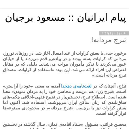
پیام ایرانیان :: مسعود برجیان
۱۳۹۱/۰۳/۰۹
تبرج مردانه!
برخورد جدی با بستن کراوات از عید امسال آغاز شد. در روزهای نوروز،
مردانی که کراوات بسته بودند و در پیاده‌رو قدم می‌زدند یا از خیابان
عبور می‌کردند با تذکر مأموران مواجه می‌شدند. دلیلی که در مقابل
اعتراض این افراد ارائه می‌شد، این بود: «استفاده از کراوات، مصداق
تبرج مردانه است.»
تَبَرُج، آنچنان که در
لغت‌نامه‌ی دهخدا
آمده، به معنی «خود را آراستن»
است. «تبرج زن» هم «زینت و محاسن خود را به مردان نمودن» معنا
شده است. اصطلاح تبرج، نخستین‌بار در تقبیح فقهی-اخلاقی چکمه‌های
ساق‌بلندی که زنان ساکن ایران می‌پوشند، استفاده شد. اکنون اما
بستن کراوات نیز با برچسب «تبرج مردانه»، در محدوده‌ی ممنوعه‌ها
قرار گرفته است.
محسن قرائتی، مسؤول «ستاد اقامه‌ی نماز»، سال گذشته در نخستین