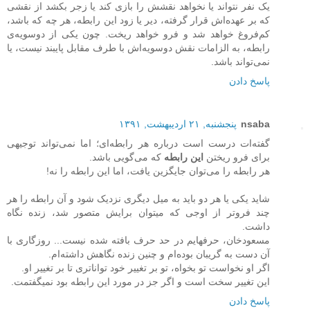
یک نفر نتواند یا نخواهد نقشش را بازی کند یا زجر بکشد از نقشی
که بر عهده‌اش قرار گرفته، دیر یا زود این رابطه، هر چه که باشد،
کم‌فروغ خواهد شد و فرو خواهد ریخت. چون یکی از دوسویه‌ی
رابطه، به الزامات نقش دوسویه‌اش با طرف مقابل پایبند نیست، یا
نمی‌تواند باشد.
پاسخ دادن
nsaba
پنجشنبه, ۲۱ اردیبهشت, ۱۳۹۱
گفته‌ات درست است درباره هر رابطه‌ای؛ اما نمی‌تواند توجیهی
برای فرو ریختن
این رابطه
که می‌گویی باشد.
هر رابطه را می‌توان جایگزین یافت، اما این رابطه را نه!
شاید یکی یا هر دو باید به میل دیگری نزدیک شود و آن رابطه را هر
چند فروتر از اوجی که میتوان برایش متصور شد، زنده نگاه
داشت.
مسعودخان، حرفهایم در حد حرف بافته شده نیست... روزگاری با
آن دست به گریبان بوده‌ام و چنین زنده نگاهش داشته‌ام.
اگر او نخواست تو بخواه، تو بر تغییر خود تواناتری تا بر تغییر او.
این تغییر سخت است و اگر جز در مورد این رابطه بود نمیگفتمت.
پاسخ دادن