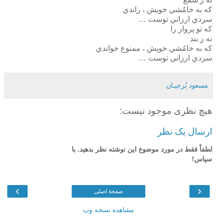
كه به خامُشي خويش ، راندي
سردي ارزاني توست …
كه تو پرواز را
نه ز بند
كه به خامُشي خويش ، ممنوع خواندي
سردي ارزاني توست …
مسعود بُرجيـان
هیچ نظری موجود نیست:
ارسال یک نظر
لطفاً فقط در مورد موضوع این نوشته نظر بدهید. با
سپاس!
›
‹
صفحهٔ اصلی
مشاهده نسخه وب