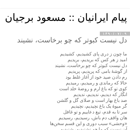
پیام ایرانیان :: مسعود برجیان
۱۳۹۰/۰۷/۰۹
دل نیست کبوتر که چو برخاست، نشیند
ما چون ز دری پای کشیدیم، کشیدیم
امید ز هر کس که بریدیم، بریدیم
دل نیست کبوتر که چو برخاست، نشیند
از گوشهٔ بامی که پریدیم، پریدیم
رم دادن صید خود از آغاز غلط بود
حالا که رماندی و رمیدیم، رمیدیم
کوی تو که باغ ارم و روضهٔ خلد است
انگار که دیدیم، ندیدیم، ندیدیم
صد باغ بهار است و صلای گل و گلشن
گر میوهٔ یک باغ نچیدیم، نچیدیم
سر تا به قدم، تیغ دعاییم و تو غافل
هان واقف دم باش، رسیدیم، رسیدیم
«وحشی» سبب دوری و این قسم سخن‌ها
آن نیست که ما هم نشنیدیم، شنیدیم