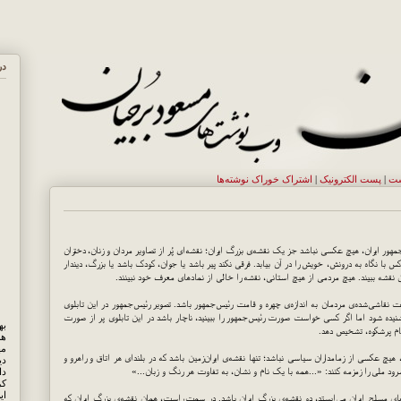
در
ست
|
پست الکترونيک
|
اشتراک خوراک نوشته‌ها
هور ایران، هیچ عکسی نباشد جز یک نقشه‌ی بزرگ ایران؛ نقشه‌ای پُر از تصاویر مردان و زنان، دختران
 با نگاه به درونش، خویش را در آن بیابد. فرقی نکند پیر باشد یا جوان، کودک باشد یا بزرگ، دیندار
این نقشه ببیند. هیچ مردمی از هیچ استانی، نقشه را خالی از نمادهای معرف خود نبینند.
ت نقاشی‌شده‌ی مردمان به اندازه‌ی چهره و قامت رئیس‌جمهور باشد. تصویر رئیس‌جمهور در این تابلوی
نیده شود اما اگر کسی خواست صورت رئیس‌جمهور را ببینید، ناچار باشد در این تابلوی پر از صورت
حام پرشکوه، تشخیص دهد.
هم
مه
 هیچ عکسی از زمامداران سیاسی نباشد؛ تنها نقشه‌ی ایران‌زمین باشد که در بلندای هر اتاق و راهرو و
دی
ود ملی را زمزمه کنند: «...همه با یک نام و نشان، به تفاوت هر رنگ و زبان...»
کر
ای
ای مسلح ایران می‌ایستد، دو نقشه‌ی بزرگ ایران باشد. در سمت راست، همان نقشه‌ی بزرگ ایران که