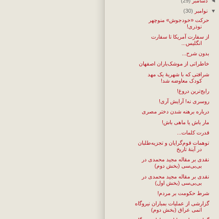
◄
دسامبر
(29)
▼
نوامبر
(30)
حرکت «خودجوش» منوچهر
نوذری!
از سفارت آمریکا تا سفارت
انگلیس...
بدون شرح...
خاطراتی از موشک‌باران اصفهان
شرافتی که با شهریهٔ یک مهد
کودک معاوضه شد!
رایج‌ترین دروغ!
روسری نه! آرایش آری!
درباره برهنه شدن دختر مصری
مار باش یا ماهی باش!
قدرت کلمات...
توهمات قوم‌گرایان و تجزیه‌طلبان
در آینهٔ تاریخ
نقدی بر مقاله مجید محمدی در
بی‌بی‌سی (بخش دوم)
نقدی بر مقاله مجید محمدی در
بی‌بی‌سی (بخش اول)
شرط حکومت بر مردم!
گزارشی از عملیات بمباران نیروگاه
اتمی عراق (بخش دوم)