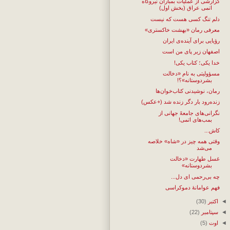
گزارشی از عملیات بمباران نیروگاه
اتمی عراق (بخش اول)
دلم تنگ کسی هست که نیست
معرفی رمان «بهشت خاکستری»
رؤیایی برای آینده‌ی ایران
اصفهان زیر پای من است
خدا یکی؛ کتاب یکی!
مسؤولیتی به نام «دخالت
بشردوستانه»؟!
رمان، نوشیدنی کتاب‌خوان‌ها
زنده‌رود بار دگر زنده شد (+عکس)
نگرانی‌های جامعهً جهانی از
بمب‌های اتمی!
کاش...
وقتی همه چیز در «شاه» خلاصه
می‌شد
غسل طهارت «دخالت
بشردوستانه»
چه بی‌رحمی ای دل...
فهم عوامانهٔ دموکراسی
◄
اکتبر
(30)
◄
سپتامبر
(22)
◄
اوت
(5)