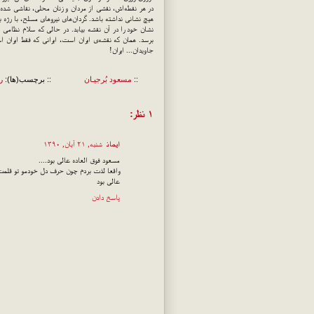
در هر نقطه‌اش، نقشی از مردان و زنان محلی، نقاشی شد
هیچ نشانی نداشته باشد. گردان‌های نیروهای مسلح، با رژه به
نشان خود را در آن نقشه بیابد. در حالی که سلام نظامی می
برسد. همان که نقشه‌ی ایران است، ایرانی که فقط ایران است
جاویدان... ایران!
::
مسعود بُرجيـان
:: برچسب(ها):
ر
۱ نظر:
ایمان
شنبه, ۲۱ آبان, ۱۳۹۰
مسعود فوق العاده عالی بود....
واقعا لذت بردم چون حرف دل خودمو تو قلمت 
عالی بود
پاسخ دادن