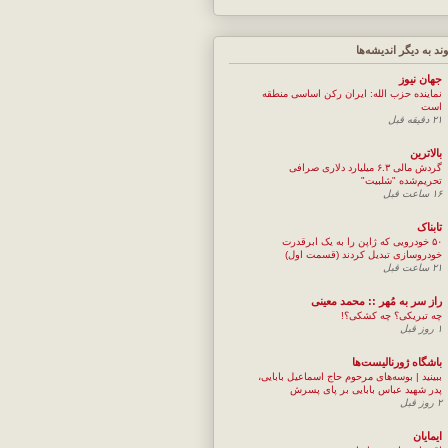
وند به ديگر انديشه‌ها
جهان نيوز
نماینده حزب الله: ایران رکن اساسی منطقه
است
۲۱ دقیقه قبل
بالاترین
گردش مالی ۶.۳ میلیارد دلاری صرافی
تحریم‌شده "شلبیت"
۱۶ ساعت قبل
تابناک
۵۰ خودرویی که ژاپن را به یک ابرقدرت
خودروسازی تبدیل کردند (قسمت اول)
۲۱ ساعت قبل
راز سر به مُهر :: محمد معینی
چه تبریکی؟ چه کشکی؟!
۱ روز قبل
باشگاه ژورنالیست‌ها
ببینید | بوسه‌های مرحوم حاج اسماعیل بابایی،
پدر شهید عباس بابایی بر پای پسرش
۲ روز قبل
ایمایان