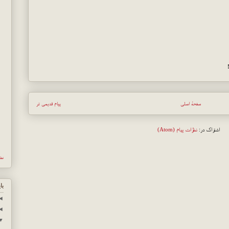
صفحهٔ اصلی
پیام قدیمی تر
اشتراک در:
نظرات پیام (Atom)
نش
با
◄
◄
▼