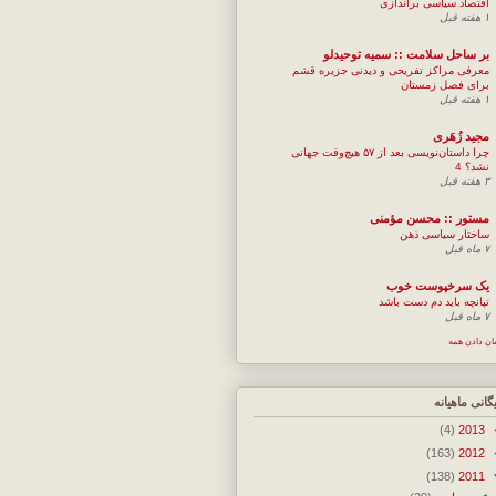
اقتصاد سیاسی براندازی
۱ هفته قبل
بر ساحل سلامت :: سمیه توحیدلو
معرفی مراکز تفریحی و دیدنی جزیره قشم
برای فصل زمستان
۱ هفته قبل
مجيد زُهَری
چرا داستان‌نویسی بعد از ۵۷ هیچ‌وقت جهانی
نشد؟ 4
۳ هفته قبل
مستور :: محسن مؤمنی
ساختار سیاسی ذهن
۷ ماه قبل
یک سرخپوست خوب
تپانچه باید دم دست باشد
۷ ماه قبل
ان دادن همه
یگانی ماهیانه
(4)
2013
(163)
2012
(138)
2011