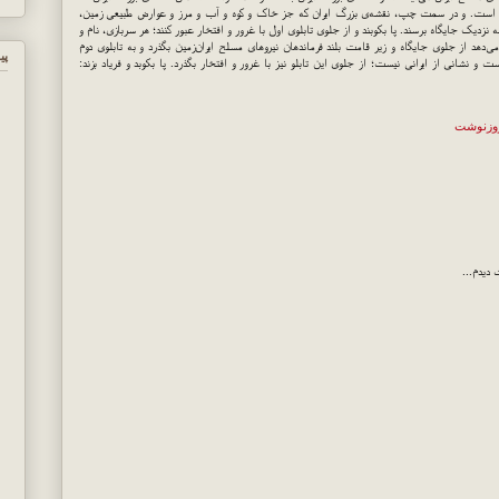
ه است. و در سمت چپ، نقشه‌ی بزرگ ایران که جز خاک و کوه و آب و مرز و عوارض طبیعی زمین،
 نزدیک جایگاه برسند. پا بکوبند و از جلوی تابلوی اول با غرور و افتخار عبور کنند؛ هر سربازی، نام و
‌دهد از جلوی جایگاه و زیر قامت بلند فرماندهان نیروهای مسلح ایران‌زمین بگذرد و به تابلوی دوم
پي
 و نشانی از ایرانی نیست؛ از جلوی این تابلو نیز با غرور و افتخار بگذرد. پا بکوبد و فریاد بزند:
وزنوشت
دیدم...