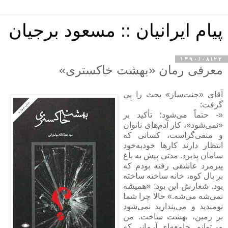
پیام ایرانیان :: مسعود برجیان
۱۳۹۰/۰۸/۲۲
معرفی رمان «بهشت خاکستری»
آقای «جنت‌ساز» بحث را پی
گرفت:
«- حتماً می‌شود؛ تأکید بر
«نمی‌شود»، کار آدم‌های ناتوان
و منفی‌گراست، کسانی که
انتظار دارند کارها خودبه‌خود
سامان پذیرد. مدتی پیش به باغ
پیرمرد عاشقی رفته بودم که
بر یال کوه، خانه ساخته ساخته
بود. شعارش این بود: «همیشه
نمی‌شه می‌شه.» حالا چرا شما
نومیدید و می‌پندارید نمی‌شود
بر زمین، بهشت ساخت. من
می‌توانم. جامعه‌ای آرمانی که