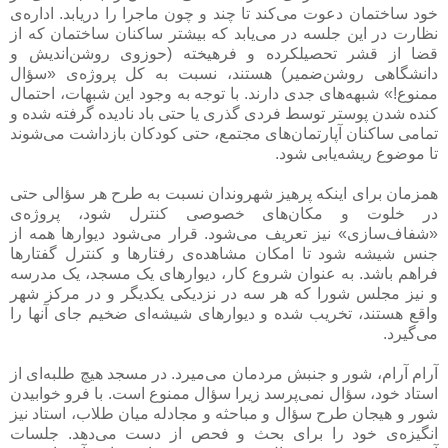
خود ساختمان دعوت می‌کند تا چند و چون ماجرا را دریابد. اداره‌ی
نظارت در این جلسه در می‌یابد که بیشتر ساکنان ساختمان که از
قضا از قشر تحصیلکرده و فرهیخته (حوزوی روشن‌اندیش و
دانشگاهی روشن‌ضمیر) هستند، نسبت به کل پروژه‌ی «سؤال
ممنوع!» شبهه‌های جدی دارند. با توجه به وجود این شبهات، احتمال
کنده شدن پوستر توسط فردی گذری یا حتی باد نادیده گرفته شده و
تمامی ساکنان آپارتمان‌های مجتمع، حتی کودکان بازداشت می‌شوند
تا موضوع ریشه‌یابی شود.
همزمان برای اینکه پرهیز شهروندان نسبت به طرح هر سؤالی حتی
در خلوت و مکان‌های خصوصی کنترل شود، پروژه‌ی
«شفاف‌سازی» نیز تعریف می‌شود. قرار می‌شود دیوارها همه از
جنس شیشه شود تا امکان مشاهده‌ی رفتارها و کنترل گفتارها
فراهم باشد. به عنوان شروع کار، دیوارهای یک مسجد، یک مدرسه
و نیز مجلس شورا که هر سه در نزدیکی یکدیگر و در مرکز شهر
واقع هستند، تخریب شده و دیوارهای شیشه‌ای ضخیم جای آنها را
می‌گیرد.
آرام آرام، شور و جنبش مردمان می‌میرد. در مسجد هیچ طلبه‌ای از
استاد خود، سؤال نمی‌پرسد زیرا سؤال ممنوع است. با فرو خوابیدن
شور و هیجان طرح سؤال و مباحثه و مجادله میان طلاب، استاد نیز
انگیزه‌ی خود را برای بحث و فحص از دست می‌دهد. جلسات