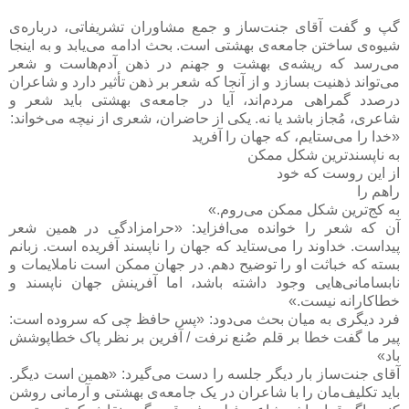
گپ و گفت آقای جنت‌ساز و جمع مشاوران تشریفاتی، درباره‌ی
شیوه‌ی ساختن جامعه‌ی بهشتی است. بحث ادامه می‌یابد و به اینجا
می‌رسد که ریشه‌ی بهشت و جهنم در ذهن آدم‌هاست و شعر
می‌تواند ذهنیت بسازد و از آنجا که شعر بر ذهن تأثیر دارد و شاعران
درصدد گمراهی مردم‌اند، آیا در جامعه‌ی بهشتی باید شعر و
شاعری، مُجاز باشد یا نه. یکی از حاضران، شعری از نیچه می‌خواند:
«خدا را می‌ستایم، که جهان را آفرید
به ناپسندترین شکل ممکن
از این روست که خود
راهم را
به کج‌ترین شکل ممکن می‌روم.»
آن که شعر را خوانده می‌افزاید: «حرامزادگی در همین شعر
پیداست. خداوند را می‌ستاید که جهان را ناپسند آفریده است. زبانم
بسته که خباثت او را توضیح دهم. در جهان ممکن است ناملایمات و
نابسامانی‌هایی وجود داشته باشد، اما آفرینش جهان ناپسند و
خطاکارانه نیست.»
فرد دیگری به میان بحث می‌دود: «پس حافظ چی که سروده است:
پیر ما گفت خطا بر قلم صُنع نرفت / آفرین بر نظر پاک خطاپوشش
باد»
آقای جنت‌ساز بار دیگر جلسه را دست می‌گیرد: «همین است دیگر.
باید تکلیف‌مان را با شاعران در یک جامعه‌ی بهشتی و آرمانی روشن