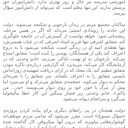
آموزشی مدرسه نیز حال و روز بهتری ندارد. دانش‌آموزان حق
پرسش ندارند. این تنها معلم است که می‌تواند از دانش‌آموز سؤال
بپرسد.
ساکنان مجتمع مریم در زندان بازجویی و شکنجه می‌شوند. دولت
این حادثه را رویدادی امنیتی می‌داند که اگر در همین مرحله،
ریشه‌یابی شود، خواهد توانست از گسترش آن در جامعه جلوگیری
کند. شقایق اشرفی تنها فرزند استاد اشرفی که در غیاب همسرش،
تنها نقطه‌ی امید او در زندگی است، شکنجه می‌شود تا به دروغ
اعتراف کند یکی از همسایگان، پوستر را کنده است؛ شقایق امتناع
می‌کند. بازجویان به او تهمت ناپاکی می‌زنند. خانم وحدتی که در
آزمایشگاه کار می‌کند، می‌پذیرد که گزارشی درباره‌ی باکره نبودن
شقایق تنظیم کند. یک معتاد که در ازای دریافت سهمیه‌ی روزانه‌اش
بایستی شقایق را به اعتراف بکشاند، سر شقایق را با ضربه‌ای
محکم به دیوار می‌کوبد. جمجمه‌ی شقایق می‌ترکد و او می‌میرد اما
پیش از مرگ با خون خود بر روی دیوار می‌نویسد: «پدر... من
پاکم.». خانم وحدتی زیر فشار سنگین این کار خطا مالیخولیا
می‌گیرد و سرانجام دیوانه می‌شود.
دولت همچنان در پی راه‌های دیگری برای پیاده کردن پروژه‌ی
«سؤال ممنوع!» است. مقرر می‌شود که تمامی مردم موظف‌اند
گوشواره‌هایی بیاویزند که درون آنها میکروفن کار گذاشته شده
است. بدین‌ترتیب دولت در هر زمان که اراده کرد می‌تواند سخنان