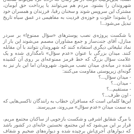
شهروندان را بشنود. مردم هم می‌توانند با پرداخت حق آبومان،
مشترک این سرویس شوند و سخنان رقبا، فرزندان و همسران خود
را بشوند! خلوت و حوزه‌ی فردیت به مفاهیمی در عمق سیاه تاریخ
تبدیل می‌شود...!
با شکست پروژه‌ی نصب پوسترهای «سؤال ممنوع!» بر سردر
منازل، آقای جنت‌ساز و جمع مشاوران مصمم می‌شوند این بار از
نماد تبلیغاتی دیگری استفاده کنند که شهروندان نتوانند با آن مقابله
کنند. میدان بزرگی با عنوان «عدم سؤال» نامگذاری شده و یک
علامت سؤال بزرگ که خط قرمز ممنوعه‌ای بر روی آن کشیده
شده در میانه‌ی میدان نصب می‌شود. شهروندان اما این بار نیز به
گونه‌ای زیرپوستی مقاومت می‌کنند:
- میدان سؤال...؟
- میدان...؟
- مستقیم...؟
- اون طرف...؟
این‌ها کلماتی است که مسافران خطاب به رانندگان تاکسی‌هایی که
به سمت میدان «عدم سؤال» می‌روند، می‌پرسند.
با مرگ شقایق اشرفی و شکست بازجویی از ساکنان مجتمع مریم،
قرار بر این می‌شود که این مجتمع، نخستین خانه‌ای در کشور باشد
که دیوارهای آجری‌اش برچیده شده و دیواره‌های ضخیم و شفاف