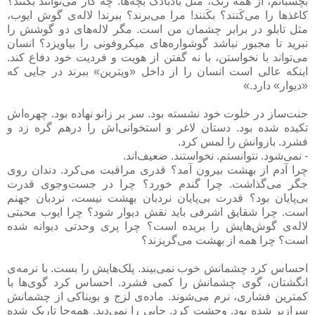
بچسبانم، از همه رنگ، مثل بادبادک بچه‌ها. چه کار می‌توانند بکنند؟
کاغذها را می‌کَنند؟ بکَنند! مرا می‌برند؟ ببرند! لاله‌ی گوش ایوب،
مثل تابلو در برابر چشمان من است. مگر لاله‌های دو گوشش را
نبرید تا مجبور نباشد گوشواره‌های میکروفونی را بیاویزد؟ انسان
می‌تواند با نخواستن، با نه گفتن از هویت و فردیت خود دفاع کند.
اینکه عالی است انسان را از داخل «ویترین» ببرند در جایی که
«دیوار» دارد.»
جنت‌ساز در خلوت خود نشسته بود. سر بر زانو نهاده بود. چهره‌اش
تکیده شده بود. دستان لاغر و استخوانی‌اش را درهم گره زد و
فشرد. بازوانش را لمس کرد.
- نمی‌شود. نتوانستم. نخواستند. ضعیف‌اند.
چرا آدم از بهشت بیرون آمد؟ قدری مراقبت می‌کرد. دندان روی
جگر می‌گذاشت. چرا گندم خورد؟ چرا در جست‌وجوی قدرت
بی‌پایان بود؟ قدرت بی‌پایان نردبان بهشت نیست، نردبان جهنم
است. چرا شقایق اشرفی باید نقش دیوار شود؟ چرا ایوب محبتی
لاله‌ی گوش‌هایش را بریده است؟ چرا پری وحدتی دیوانه شده
است؟ چرا همه از بهشت می‌گریزند؟
احساس کرد چشمانش خوب نمی‌بیند. پلک‌هایش را بست. با نرمه‌ی
انگشتان، گوی چشمانش را کمی فشرد. احساس کرد گوی‌ها با
کمترین فشاری، نرم می‌شوند. ماده‌ی لزج و بویناکی از چشمانش
سرازیر شده بود. وحشت کرد. جایی را نمی‌دید. همه‌جا تاریک شده