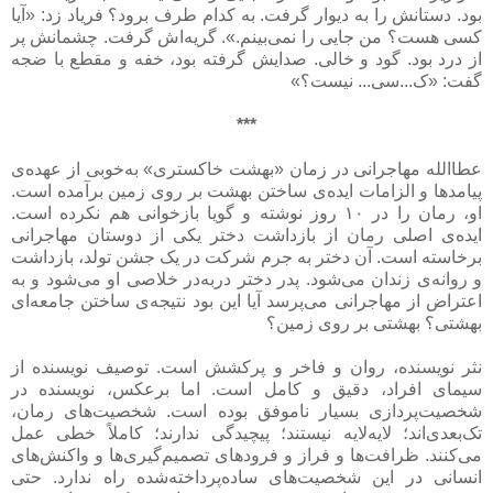
بود. دستانش را به دیوار گرفت. به کدام طرف برود؟ فریاد زد: «آیا
کسی هست؟ من جایی را نمی‌بینم.». گریه‌اش گرفت. چشمانش پر
از درد بود. گود و خالی. صدایش گرفته بود، خفه و مقطع با ضجه
گفت: «ک...سی... نیست؟»
***
عطا‌الله مهاجرانی در زمان «بهشت خاکستری» به‌خوبی از عهده‌ی
پیامدها و الزامات ایده‌ی ساختن بهشت بر روی زمین برآمده است.
او، رمان را در ۱۰ روز نوشته و گویا بازخوانی هم نکرده است.
ایده‌ی اصلی رمان از بازداشت دختر یکی از دوستان مهاجرانی
برخاسته است. آن دختر به جرم شرکت در یک جشن تولد، بازداشت
و روانه‌ی زندان می‌شود. پدر دختر دربه‌در خلاصی او می‌شود و به
اعتراض از مهاجرانی می‌پرسد آیا این بود نتیجه‌ی ساختن جامعه‌ای
بهشتی؟ بهشتی بر روی زمین؟
نثر نویسنده، روان و فاخر و پرکشش است. توصیف نویسنده از
سیمای افراد، دقیق و کامل است. اما برعکس، نویسنده در
شخصیت‌پردازی بسیار ناموفق بوده است. شخصیت‌های رمان،
تک‌بعدی‌اند؛ لایه‌لایه نیستند؛ پیچیدگی ندارند؛ کاملاً خطی عمل
می‌کنند. ظرافت‌ها و فراز و فرودهای تصمیم‌گیری‌ها و واکنش‌های
انسانی در این شخصیت‌های ساده‌پرداخته‌شده راه ندارد. حتی