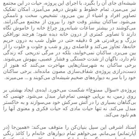
شیشه‌ای جای آن را بگیرد. با اجرای این پروژه، حیات در این مجتمع
نیز می‌میرد. تمام خطوط و نقوش درهم می‌آمیزد. امکان تفکیک
تصاویر افراد و اشیاء از بین می‌رود. تشخیص، سخت و ناممکن
می‌شود. ساکنان بیشتر وقت خود را بیرون از مجتمع می‌گذرانند.
می‌کوشند در بیشتر ساعات شبانه‌روز چراغ خانه را خاموش نگاه
دارند تا تصاویر کمتری از درون خانه دیده شود؛ هرچند نورافکن
بزرگ و پرقدرتی هر ۵ دقیقه حتی در طول شب به درون حریم
خانه‌ها، تجاوز می‌کند و فاصله‌ی روز و شب و جلوت و خلوت را از
بین می‌برد. ساکنان نمی‌خوابند، بلکه در مرگی تدریجی که زندگی
نام دارد، ناگهان از شدت خستگی و فشار عصبی، بیهوش می‌شوند.
برخی ساکنان به شهرستان‌هایی مهاجرت می‌کنند که هنوز از
دست‌درازی پروژه‌ی شفاف‌سازی مصون مانده‌اند. برخی ساکنان
خود را با سر به دیواره‌های ضخیم شیشه‌ای می‌کوبند و ... می‌میرند.
پروژه‌ی «سؤال ممنوع!» شکست می‌خورد. ایده‌ی ایجاد بهشتی بر
روی زمین، به برپایی جهنمی تمام‌عیار مبدل می‌شود. جهنمی که
بی‌گناهان بسیاری را در آتش سرکش خود می‌سوازند و به خاکستر
مبدل می‌کند. نه تنها حیات مادی که حیات فکری و معنوی آنها را
هم نابود می‌کند.
استاد اشرفی این سیل بنیان‌کن را متوقف می‌کند: «همین‌جا (در
آپارتمانم) می‌مانم. می‌خواهم تمام دیوارهای خانه‌ام را کاغذ رنگی