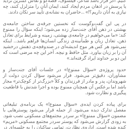
کنیم. اگر قرار باشد شاعر، فیلسوف، قصه‌گو و نقاش کمترین تردید
یا پرسش در اذهان مردم ایجاد کنند، ایمان آنان را متزلزل کنند، چه
نیازی به آنان داریم؟!» ...حاضران به نشانه‌ی تأیید سر تکان دادند.
در پی این گفت‌وگوست که نخستین جرقه‌ی ساختن جامعه‌ی
بهشتی در ذهن آقای جنت‌ساز زده می‌شود؛ اینکه سؤال را ممنوع
کند: «ما می‌خواهیم در جامعه‌ی بهشتی، زمینه و شرایط برای تعادل
ذهن، تعادل زبان و طمأنینه‌ی زندگی انسان‌ها فراهم باشد... اینکه
نمی‌شود هر کس هر موج اندیشه‌ای در صندوقچه‌ی ذهنش درخشید
آن را بر زبان بیاورد. مثل حافظ و نیچه. آخر این چه مرضی است که
این دو بر خداوند ایراد گرفته‌اند.»
حدود پروژه‌ی «سؤال ممنوع!» در جلسات آقای جنت‌ساز و
مشاوران، دقیق‌تر می‌شود. قرار می‌شود سؤال کردن دولت از
شهروندان، پدر و مادر از فرزندان و کلاً «بزرگ‌تر از کوچک‌تر» مجاز
باشد اما برعکس آن همچنان ممنوع بوده و اجرا شدنش با قاطعیت
پیگیری و نظارت شود.
برای پیاده کردن ایده‌ی «سؤال ممنوع!» یک برنامه‌ی تبلیغاتی
مفصل تدارک دیده می‌شود. از جمله قرار می‌شود پوسترهایی با
مضمون «سؤال ممنوع!» بر سردر مجتمع‌های مسکونی نصب شود.
به زودی گزارش می‌شود که پوستر سردر مجتمع مسکونی «مریم»
کنده شده است. اداره‌ی نظارت، تمامی ساکنان را به جلسه‌ای در