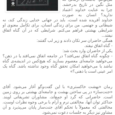
مثل نگین در تاریخ بدرخشد.
چرا به عنایت خداوند اعتماد
ندارید؟ انسان به صورت
خداوند آفریده شده است، باید در جهانی خدایی زندگی کند، نه
شیطانی و جهنمی. من برای زندگی انسان، برای تکامل معنوی او
شرایطی بهشتی فراهم می‌کنم. شرایطی که در آن گناه اتفاق
نیفتد...
همگی حاضران سر تکان دادند و زیر لب گفتند:
- گناه اتفاق نیفتد.
یکی از حاضران وارد بحث شد:
- چگونه گناه اتفاق نمی‌افتد؟ در جامعه اتفاق نمی‌افتد یا در ذهن؟
می‌خواهید جامعه‌ای معصوم بسازید که هیچ‌کس در اندیشه‌ی گناه
نباشد یا می‌خواهید امکان تحقق گناه وجود نداشته باشد. گناه یک
امر عینی است یا ذهنی؟»
رمان «بهشت خاکستری» با این گفت‌وگو آغاز می‌شود. آقای
«جنت‌ساز» در پی ساختن بهشت و جامعه‌ای بهشتی بر روی زمین
است. حاضرانی که گرد او جمع‌اند، مشاوران تشریفاتی اویند.
حداکثر توان آنها، مخالفتی نرم و آرام با برخی وجوه نظرات اوست.
مخالفتی که معمولاً با تحکم آقای جنت‌ساز پایان می‌پذیرد و آن
مشاور نیز دیگر به جلسات دعوت نمی‌شود.