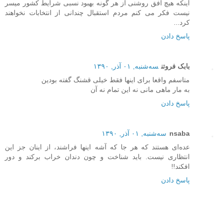
اینکه هیچ افق روشنی از هر گونه بهبود نسبی شرایط کشور میسر
نیست فکر می کنم مردم استقبال چندانی از انتخابات نخواهند
کرد...
پاسخ دادن
بابک فروتن
سه‌شنبه, ۰۱ آذر, ۱۳۹۰
متاسفم واقعا برای اینها فقط خیلی قشنگ گفته بودین
به مار ماهی مانی نه این تمام نه آن
پاسخ دادن
nsaba
سه‌شنبه, ۰۱ آذر, ۱۳۹۰
عده‌ای هستند که هر جا که آشه اینها فراشند، از اینان جز این
انتظاری نیست. باید شناخت و چون دندان خراب برکند و دور
افکند!!
پاسخ دادن