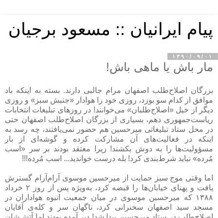
پیام ایرانیان :: مسعود برجیان
۱۳۹۰/۰۹/۰۱
مار باش یا ماهی باش!
بزرگان اصلاح‌طلب اصفهان مرام جالبی دارند. بسته به اینکه باد
موافق از کدام سو بوزد، روزی خود را هوادار «جنبش سبز» و روزی
دیگر از خیل «اصلاح‌طلبان» می‌خوانند! در روزهای تبلیغات انتخابات
ریاست‌جمهوری دهم، بسیاری از بزرگان اصلاح‌طلب اصفهان حتی
در محل ستاد تبلیغاتی میرحسین هم حضور نمی‌یافتند، چه رسد به
اینکه در فعالیت‌های آن مشارکت کرده و گوشه‌ای از بار
مسؤولیت‌ها را به دوش بکشند! زیرا معتقد بودند بر سر «اسب
مُرده» نباید شرط‌بندی کرد! بله درست خواندید... اسب مُرده!!!
اما وقتی موج سبز حمایت از میرحسین موسوی آرام‌آرام گسترش
یافت و پهنای خیابان‌ها را قبضه کرد، به‌ویژه پس از روز ۲ خرداد
۱۳۸۸ که میرحسین موسوی در میان جمعیت انبوه هواداران در
مسجد سید اصفهان سخنرانی کرد، ناگهان سر و کله‌ی آقایان
اصلاح‌طلب در ستاد میرحسین پیدا شد! دیر آمده بودند اما آتش‌شان