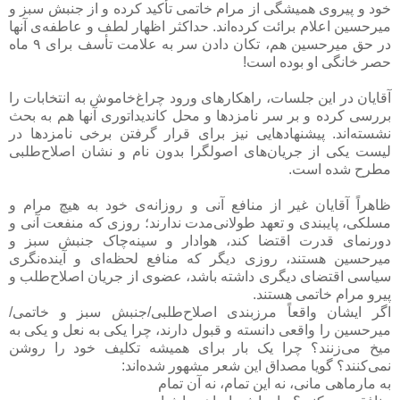
خود و پیروی همیشگی از مرام خاتمی تأکید کرده و از جنبش سبز و
میرحسین اعلام برائت کرده‌اند. حداکثر اظهار لطف و عاطفه‌ی آنها
در حق میرحسین هم، تکان دادن سر به علامت تأسف برای ۹ ماه
حصر خانگی او بوده است!
آقایان در این جلسات، راهکارهای ورود چراغ‌خاموش به انتخابات را
بررسی کرده و بر سر نامزدها و محل کاندیداتوری آنها هم به بحث
نشسته‌اند. پیشنهادهایی نیز برای قرار گرفتن برخی نامزدها در
لیست یکی از جریان‌های اصولگرا بدون نام و نشان اصلاح‌طلبی
مطرح شده است.
ظاهراً آقایان غیر از منافع آنی و روزانه‌ی خود به هیچ مرام و
مسلکی، پایبندی و تعهد طولانی‌مدت ندارند؛ روزی که منفعت آنی و
دورنمای قدرت اقتضا کند، هوادار و سینه‌چاک جنبش سبز و
میرحسین هستند، روزی دیگر که منافع لحظه‌ای و آینده‌نگری
سیاسی اقتضای دیگری داشته باشد، عضوی از جریان اصلاح‌طلب و
پیرو مرام خاتمی هستند.
اگر ایشان واقعاً مرزبندی اصلاح‌طلبی/جنبش سبز و خاتمی/
میرحسین را واقعی دانسته و قبول دارند، چرا یکی به نعل و یکی به
میخ می‌زنند؟ چرا یک بار برای همیشه تکلیف خود را روشن
نمی‌کنند؟ گویا مصداق این شعر مشهور شده‌اند:
به مارماهی مانی، نه این تمام، نه آن تمام