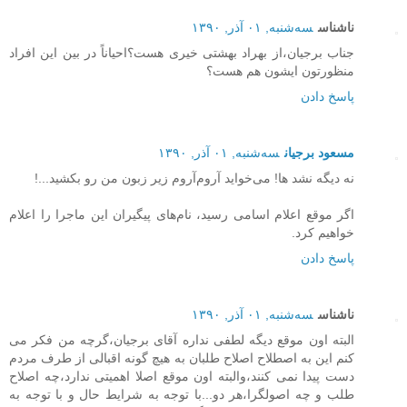
ناشناس
سه‌شنبه, ۰۱ آذر, ۱۳۹۰
جناب برجیان،از بهراد بهشتی خیری هست؟احیاناً در بین این افراد
منظورتون ایشون هم هست؟
پاسخ دادن
مسعود برجیان
سه‌شنبه, ۰۱ آذر, ۱۳۹۰
نه دیگه نشد ها! می‌خواید آروم‌آروم زیر زبون من رو بکشید...!
اگر موقع اعلام اسامی رسید، نام‌های پیگیران این ماجرا را اعلام
خواهیم کرد.
پاسخ دادن
ناشناس
سه‌شنبه, ۰۱ آذر, ۱۳۹۰
البته اون موقع دیگه لطفی نداره آقای برجیان،گرچه من فکر می
کنم این به اصطلاح اصلاح طلبان به هیچ گونه اقبالی از طرف مردم
دست پیدا نمی کنند،والبته اون موقع اصلا اهمیتی ندارد،چه اصلاح
طلب و چه اصولگرا،هر دو...با توجه به شرایط حال و با توجه به