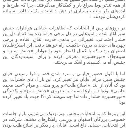
از همه تندتر بود! سراغ یار و کمک‌کار می‌گرفتند، چرا که طرح‌ها و
ایده‌های بکر و ناب بسیاری در ذهن داشتند و یک‌تنه قادر به پیاده
کردن‌شان نبودند...!
در روزهای پس از انتخابات که تظاهرات خیابانی هواداران جنبش
سبز آغاز شده و امیدهایی در دل برخی جوانه زده بود که از دل این
فشار اجتماعی، تغییراتی در بدنه‌ی قدرت اتفاق افتاده و برخی
چهره‌های جدید به درون حاکمیت راه خواهند یافت، این اصلاح‌طلبان
اصفهان بودند که با کمال افتخار خود را هوادار «جنبش سبز» و
سینه‌چاک «میرحسین» معرفی کرده و برای آسیب‌دیدگان این
جنبش، آه می‌کشیدند و اشک می‌ریختند.
اما با افول حضور خیابانی و سرد شدن فضا و فرا رسیدن خزان
جنبش سبز، مرام آقایان نیز تغییر کرد. این بار ادعای حضرات این
بود که آنان از ابتدا «اصلاح‌طلب» و پیرو مشی و مرام «سید محمد
خاتمی» بوده‌اند و بارها نسبت به تندروی «جنبش سبز» و یکدندگی
«میرحسین» هشدار داده‌اند! چه می‌شد کرد؟! جهت باد تغییر کرده
بود!
این روزها که به انتخابات مجلس نهم نزدیک می‌شویم، بازار جلسات
خصوصی بزرگان اصفهان و بررسی راهکارهای مختلف شرکت در
این انتخابات، حسابی داغ است. آقایان، بار دیگر بر اصلاح‌طلب بودن