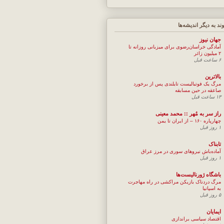
وند به ديگر انديشه‌ها
جهان نيوز
آمادگی خراسان‌رضوی برای میزبانی روزانه تا
۲ میلیون زائر
۶ ساعت قبل
بالاترین
مرگ یک فوتبالیست تایلندی پس از برخورد
صاعقه در حین مسابقه
۱۳ ساعت قبل
راز سر به مُهر :: محمد معینی
چهارپاره ۱۶۰ – از ایران تا یمن
۱ روز قبل
تابناک
آماده‌باش نیروهای سوری در مرز عراق
۱ روز قبل
باشگاه ژورنالیست‌ها
مرگ دردناک بازیکن مراکشی در راه مهاجرت
به اسپانیا
۵ روز قبل
ایمایان
اقتصاد سیاسی براندازی