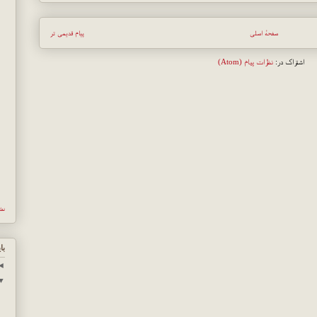
صفحهٔ اصلی
پیام قدیمی تر
اشتراک در:
نظرات پیام (Atom)
نش
با
◄
▼