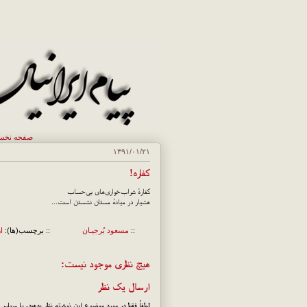
صفحه نخ
۱۳۹۱/۰۱/۲۱
کفاره!
کفارهٔ شراب‌خواری‌های بی‌حساب
هشیار در میانهٔ مستان نشستن است...
::
مسعود بُرجيـان
:: برچسب(ها):
ا
هیچ نظری موجود نیست:
ارسال یک نظر
لطفاً فقط در مورد موضوع این نوشته نظر بدهید. با سپاس!