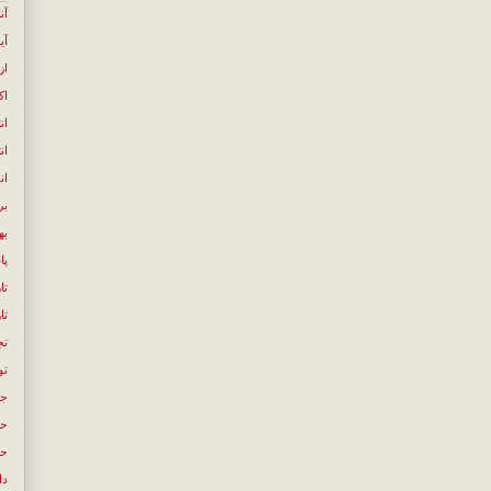
آن
آی
از
اک
ان
ان
ان
بر
به
پا
تا
تا
تج
تو
جن
حک
حل
دا