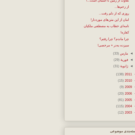
تفاوت از زمین تا آسمان است...!
از زخم‌ها...
روزی که از دلم رفت...
امان از این متن‌های مورددار!
نامه‌ای خطاب به مصطفی ملکیان
کفاره!
چرا ماندم؟ چرا رفتم؟
سیزده به‌در + مرخصی!
◄
مارس
(33)
◄
فوریهٔ
(29)
◄
ژانویهٔ
(31)
(138)
2011
(15)
2010
(9)
2009
(20)
2006
(81)
2005
(115)
2004
(12)
2003
ته‌بندی موضوعی