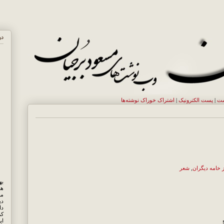
در
ست
|
پست الکترونيک
|
اشتراک خوراک نوشته‌ها
ز خامه دیگران
,
شعر
هم
مه
دی
کر
ای