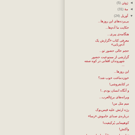
◄
ژوئن
(5)
◄
مهٔ
(31)
▼
آوریل
(24)
بی‌پرده‌های این روزها...
حکایت ما آدم‌ها...
هنگامه‌ی پیری...
معرفی کتاب «گزارش یک
آدم‌ربایی»
حجم خالی حضور تو...
گزارشی از ممنوعیت حضور
شهروندان افغانی در کوه صفه
...
این روزها...
خون‌دماغت خوب شد؟
در کتابفروشی!
و آنگاه انسان بودم...!
ویرانه‌های برج‌العرب...
میم مثل من!
رژه ارتش علیه فیس‌بوک
درباره‌ی صدای خاموش «رسا»
کوهپیمایی پُرکیفیت!
واکنش!