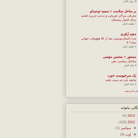
۵ روز قبل
بر ساحل سلامت :: سمیه توحیدلو
معرفی مراکز تفریحی و دیدنی جزیره قشم
برای فصل زمستان
۱ هفته قبل
مجيد زُهَری
چرا داستان‌نویسی بعد از ۵۷ هیچ‌وقت جهانی
نشد؟ 4
۲ هفته قبل
مستور :: محسن مؤمنی
ساختار سیاسی ذهن
۷ ماه قبل
یک سرخپوست خوب
تپانچه باید دم دست باشد
۷ ماه قبل
ان دادن همه
یگانی ماهیانه
(4)
2013
(163)
2012
◄
سپتامبر
(1)
◄
اوت
(9)