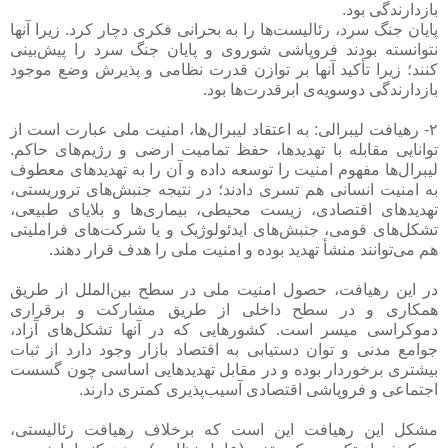
بازدارندگی بود.
پایان جنگ سرد، رئالیست‌ها را به بحرانی فکری دچار کرد. زیرا آنها
نتوانسته بودند فروپاشی شوروی و پایان جنگ سرد را پیش‌بینی
کنند؛ زیرا تأکید آنها بر توازن قدرت نظامی و پذیرش وضع موجود
بازدارندگی دوسویه‌ی ابرقدرت‌ها بود.
۲- رهیافت لیبرالی: به اعتقاد لیبرال‌ها، امنیت ملی عبارت است از
توانایی مقابله با تهدیدها، حفظ تمامیت ارضی و رژیم‌های حاکم.
لیبرال‌ها مفهوم امنیت را توسعه داده و آن را به تهدیدهای معطوف
به امنیت انسانی هم تسری دادند؛ در نتیجه جنبش‌های تروریستی،
تهدیدهای اقتصادی، زیست محیطی، بیماری‌ها و بلایای طبیعی،
تشکل‌های قومی، جنبش‌های ایدئولوژیک و یا شرکت‌های فراملیتی
هم می‌توانند منشأ تهدید بوده و امنیت ملی را هدف قرار دهند.
در این رهیافت، حصول امنیت ملی در سطح بین‌الملل از طریق
همکاری و در سطح داخلی از طریق مشارکت و برقراری
دموکراسی میسر است. کشورهایی که در آنها تشکل‌های آزاد،
جوامع مدنی و توان دستیابی به اقتصاد بازار وجود دارد از ثبات
بیشتری برخوردار بوده و در مقابل تهدیدهایی اساسی چون گسست
اجتماعی و فروپاشی اقتصادی آسیب‌پذیری کمتری دارند.
مشکل این رهیافت این است که برخلاف رهیافت رئالیستی،