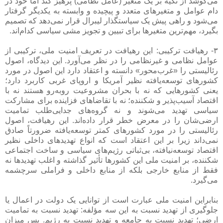
می‌کوشد از تکیه بر یک متغیر (عامل نظامی) پرهیز کند اما خود در
دام عوامل و متغیرهای متعدد و پیچیده و وابسته به یکدیگر گرفتار
می‌شود و راهی پیش یک سیاستگذار لیبرال قرار نمی‌دهد که تصمیم
بگیرد، مهم‌ترین متغیرها برای تبیین و تجویز مشی سیاسی کدام‌اند.
۳- رهیافت ترکیبی: این رهیافت در تعریف امنیت ملی، ترکیبی از
عوامل نظامی و غیرنظامی را در نظر می‌آورد. این دیدگاه، اصول
رئالیستی را «غرب‌محور» دانسته و اعتقاد دارد این اصول در مورد
کشورهای توسعه‌یافته نظیر آمریکا و اروپای غربی کاربرد دارد؛
یعنی کشورهایی که نه با بحران مشروعیت روبه‌رو هستند نه با
اقتصاد آسیب‌پذیر و شکننده؛‌ نه با تقاضاهای فزاینده برای مشارکت
سیاسی تهدید می‌شوند و نه گروه‌های جدایی‌طلب تمامیت
ارضی‌شان را در معرض خطر قرار داده‌اند. این رهیافت، اصول
رئالیستی را در مورد کشورهای کمتر توسعه‌یافته ضرورتاً صادق
نمی‌داند زیرا بر این اعتقاد است که انواع تهدیدهای داخلی نظیر
اقتصاد توسعه‌نیافته، بی‌ثباتی رژیم‌های سیاسی و ساخت اجتماعی
شکننده، بر امنیت ملی این کشورها تأثیر گذاشته و اغلب تهدیدها نه
فقط از منابع خارجی بلکه از منابع داخلی و فراملی سرچشمه
می‌گیرد.
بنابراین امنیت ملی عبارت است از توانایی یک دولت در اعمال یا
جلوگیری از تهدید نسبت به این سه مؤلفه: تهدید نسبت به تمامیت
ارضی؛ تهدید نسبت به جامعه و تهدید نسبت به رژیم. پس میزان