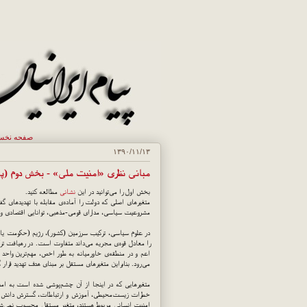
صفحه نخ
۱۳۹۰/۱۱/۱۳
مبانی نظری «امنیت ملی» - بخش دوم (پا
بخش اول را می‌توانید در این
نشانی
مطالعه کنید.
متغیرهای اصلی که دولت را آماده‌ی مقابله با تهدیدهای گف
مشروعیت سیاسی، مدارای قومی-مذهبی، توانایی اقتصادی و 
در علوم سیاسی، ترکیب سرزمین (کشور)، رژیم (حکومت یا 
را معادل قوه‌ی مجریه می‌داند متفاوت است. در رهیافت تر
اعم و در منطقه‌ی خاورمیانه به طور اخص، مهم‌ترین واح
می‌رود. بنابراین متغیرهای مستقل بر مبنای هدف تهدید قرار
متغیرهایی که در اینجا از آن چشم‌پوشی شده است به امن
خطرات زیست‌محیطی، آموزش و ارتباطات، گسترش دانش و فن‌
امنیت انسانی مربوط هستند، متغیر مستقل محسوب نمی‌شوند