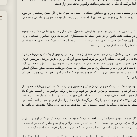
یفا می‌کنند که یک یا چند متغیر رهیافت ترکیبی را تحت تأثیر قرار دهند.
ن و پیشنهاد شده و در واقع رهیافتی منطقه‌ای است. به عنوان مثال اگر همین رهیافت را در مورد
پي
 مشروعیت سیاسی و توانمندی اقتصادی از اهمیت پایینی برخوردار بوده و به‌جای آن بایستی متغیرهایی
قابل توجهی است. پس چرا مفهوم رئالیستی «تحصیل امنیت از راه برتری نظامی» قادر به توضیح
 منطقه، دقیقاً ناشی از این تلقی است که سیاستگذاران خاورمیانه، برتری نظامی را همچنان ابزاری
 دارای جنگ‌افزارهای هسته‌ای و یا در صدد دستیابی به آن هستند. تمرکز دولت‌های خاورمیانه بر
نیت ملی را به محاق فراموشی سپرده است.
نیت ملی در داخل مرزهای دولت‌های مستقل قرار دارد و مابقی به بیش از یک کشور مربوط می‌شود؛
دادی از کشورهای منطقه را دربر می‌گیرد، کمبود منابع آبی که در زیر و عرض مرزهای سرزمینی جریان
انع و محدودیت‌های تجاری وضع‌شده، دستیابی به یک راه حل دسته‌جمعی را با مشکل مواجه می‌سازد.
تحت تأثیر قرار داده و سیاستگذاران سراسر منطقه را به مبارزه می‌طلبد. مشاهده عینی مسائل امنیتی
است، ما را به این نتیجه می‌رساند که همچنان پیشنهاد کنیم که در کنار متغیر نظامی، چهار متغیر غیر
ادی دارند.
ا وضعیت دلالت دارد که هم برای طرفین درگیر و همچنین برای یک ناظر مستقل و بی‌طرف، حکایت از
که ادراک و احساسات طرفین را شامل می‌شود. برای مثال درک اسرائیلی‌ها از امنیت ملی کاملاً
طر همین ماهیت ذهنی، تهدیدات نسبت به اقداماتی چون فریب و سوءبرداشت بسیار حساس هستند.
ی می‌کنند، تمام مهارت خود را به‌کار می‌گیرند تا طرف مقابل را دچار فریب یا سوءبرداشت کنند. آنها
ت به مبالغه و مسامحه حساس هستند و اکثر اطلاعات مورد نیاز برای تحلیل تهدیدات، یا ناقص‌اند
غاز عملیات طوفان صحرا بیش از واقعیت برآورد کرده بود. در یک مورد دیگر، دو کشور ایران و عراق در
ز اندازه‌ی واقعی آنها اهمیت دادند. صدام، عرب‌های ایران را پشتوانه و حامی تهاجم عراق حساب
مرزها می‌دانست؛ حال آنکه تجربه نشان داد هر دو طرف در برآورد میزان قدرت خود اشتباه کرده‌اند.
ه با تهدید نظامی عراق و نیز بخشی از سیاست سدبندی در مقابل کمونیسم، به خرید و انبار جنگ‌افزار