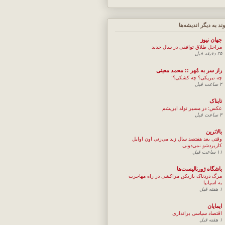
وند به ديگر انديشه‌ها
جهان نيوز
مراحل طلاق توافقی در سال جدید
۳۵ دقیقه قبل
راز سر به مُهر :: محمد معینی
چه تبریکی؟ چه کشکی؟!
۲ ساعت قبل
تابناک
عکس: در مسیر تولد ابریشم
۳ ساعت قبل
بالاترین
وقتی بعد هفتصد سال زید می‌زنی اون اوایل
کاربردشو نمی‌دونی
۱۱ ساعت قبل
باشگاه ژورنالیست‌ها
مرگ دردناک بازیکن مراکشی در راه مهاجرت
به اسپانیا
۱ هفته قبل
ایمایان
اقتصاد سیاسی براندازی
۱ هفته قبل