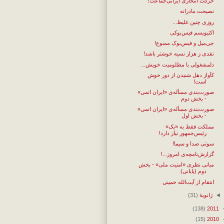
حرکت انتحاری ایرانی‌جماعت!
نصیحت مادرانه
روزی چنین غلیظ...
اکتیویسم فیس‌بوکی
جی‌میل و فیس‌بوک ممنوع!
نقدی ز هزار نسیه خوشتر باشد!
دلمشغولی با مظلومیت خویش...
کآواز دهل شنیدن از دور خوش
است!
صورت‌بندی مسأله‌ی «ایران اتمی»
- بخش دوم
صورت‌بندی مسأله‌ی «ایران اتمی»
- بخش اول
مملکت فقط به «یک»
رئیس‌جمهور نیاز دارد!
سوتی صدا و سیما!
گزارش‌نامچه‌ی امروز...!
مبانی نظری «امنیت ملی» - بخش
دوم (پایانی)
انتقام از آیت‌الله خمینی
◄
ژانویهٔ
(31)
(138)
2011
(15)
2010