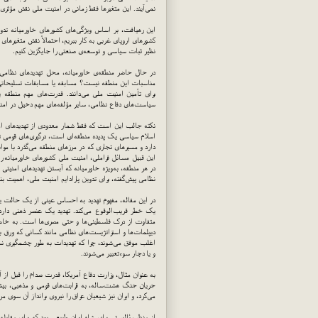
نمی‌آیند. این متغیرها فقط زمانی در امنیت ملی نقش مؤثری ا
این رهیافت، بر اساس ویژگی‌های کشورهای خاورمیانه تدوی
کشورهای اروپای غربی به کار ببریم، احتمالاً نقش متغیرهای
نظیر ثبات سیاسی و توسعه‌ی صنعتی را جایگزین کنیم.
در حال حاضر منطقه‌ی خاورمیانه، محل تهدیدهای نظامی 
مناسبات این منطقه نیست؟ مسابقه یا مسابقات تسلیحاتی در
برای تأمین امنیت ملی می‌دانند. قدرت‌های مهم منطقه یا
سیاست‌های دفاع نظامی، سایر مؤلفه‌های مهم دخیل در ام
نکته جالب این است که فقط شمار معدودی از تهدیدهای ام
اسلام سیاسی یک پدیده منطقه‌ای است، درگیری‌های قومی تع
دارد و مسیرهای تجاری که در مرزهای منطقه می‌گذرد با مو
این قبیل مسائل فراملی، امنیت ملی کشورهای خاورمیانه را 
در هر منطقه، به‌ویژه خاورمیانه که آبستن تهدیدهای امنیتی 
نظامی پیش‌گفته، برای تدوین پارادایم امنیت ملی، اهمیت بنی
در این مقاله، مفهوم تهدید به احساس عینی از یک حالت ی
یک خطر قریب‌الوقوع می‌کند. تهدید یک عنصر ذهنی دارد 
متفاوت از درک فلسطینی‌ها و حتی مصری‌ها است. به خا
دیپلمات‌ها و استراتژیست‌های نظامی مانند کسانی که ورق باز
اغلب موفق می‌شوند، چرا که تهدیدات به طور چشمگیری نسب
و یا دچار سوءتعبیر می‌شوند.
به عنوان مثال، وزارت دفاع آمریکا، قدرت صدام را قبل از آ
جریان جنگ هشت‌ساله، به قرابت‌های قومی و مذهبی، بیش ا
می‌کرد، و ایران نیز شیعیان عراق را نیروی برانداز آن سوی 
از منظر رئالیستی برای شاه ایران طبیعی بود که برای مقابل