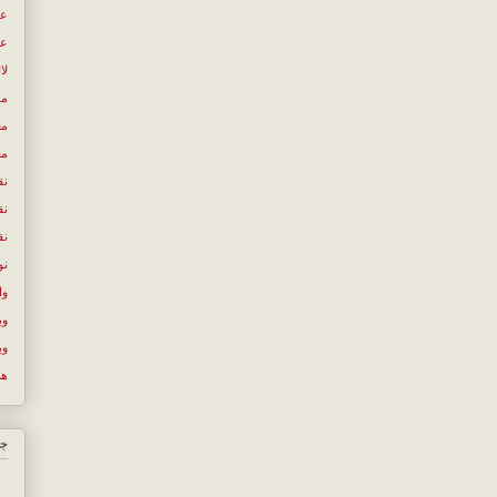
عص
عل
لا
مص
مع
مع
نق
نق
نق
نو
وا
وب
وب
ها
جس