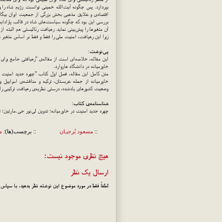
بپردازد. پس چگونه آیت‌الله خمینی توانست رژیم شاه را و
اقتصادی و علایق مذهبی بخش بزرگی از جمعیت ایران بیگانه ب
بررسی این بود که چگونه سیاست‌های شاه در قالب پارادایم 
آن متغیرها را پیش‌بینی نماید. رهیافت رئالیستی هم البت
زیرا این رهیافت، امنیت ملی را فقط و فقط بر اساس متغیر 
پی‌نوشت
:
این مقاله، خلاصه‌ای است از مقاله‌ی "رهیافتی جامع برای
خاورمیانه در دانشگاه هاروارد.
متن کامل این مقاله، فصل اول کتاب "چهره جدید امنیت 
خاورمیانه از جمله عربستان، ترکیه و مناقشه‌ی اسراییل
وضعیت کشورهای یادشده، درستی نظریه‌ی رهیافت ترکیبی را و
شناسنامه‌ی کتاب
:
چهره جدید امنیت در خاورمیانه؛ تدوین لی‌نور جی.مارتین؛ ترج
::
مسعود بُرجيـان
:: برچسب(ها):
م
هیچ نظری موجود نیست:
ارسال یک نظر
لطفاً فقط در مورد موضوع این نوشته نظر بدهید. با سپاس!