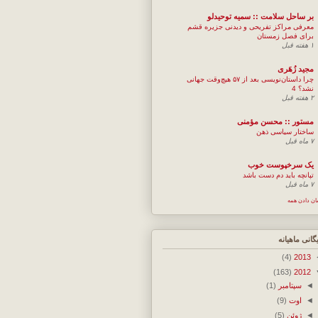
بر ساحل سلامت :: سمیه توحیدلو
معرفی مراکز تفریحی و دیدنی جزیره قشم
برای فصل زمستان
۱ هفته قبل
مجيد زُهَری
چرا داستان‌نویسی بعد از ۵۷ هیچ‌وقت جهانی
نشد؟ 4
۲ هفته قبل
مستور :: محسن مؤمنی
ساختار سیاسی ذهن
۷ ماه قبل
یک سرخپوست خوب
تپانچه باید دم دست باشد
۷ ماه قبل
ان دادن همه
یگانی ماهیانه
(4)
2013
(163)
2012
◄
سپتامبر
(1)
◄
اوت
(9)
◄
ژوئن
(5)