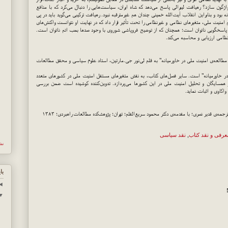
اژگون سازد؟ رهیافت لیبرالی پاسخ می‌دهد که شاه ایران، سیاست‌هایی را دنبال می‌کرد که با منافع
ود و بنابراین انقلاب آیت‌الله خمینی چندان هم غیرمترقبه نبود. رهیافت ترکیبی می‌گوید باید در پی
امنیت ملی، متغیرهای نظامی و غیرنظامی را تحت تأثیر قرار داد که در نهایت او نتوانست واکنش‌های
ه از پاسخگویی ناتوان است؛ همچنان که از توضیح فروپاشی شوروی با وجود صدها بمب اتم ناتوان است.
نظامی ارزیابی و محاسبه می‌کند.
 مطالعه‌ی امنیت ملی در خاورمیانه" به قلم لی‌نور جی.مارتین، استاد علوم سیاسی و محقق مطالعات
در خاورمیانه" است. سایر فصل‌های کتاب، به نقش متغیرهای مستقل امنیت ملی در کشورهای متعدد
 و همسایگان و تحلیل امنیت ملی در این کشورها می‌پردازد. تدوین‌کننده کوشیده است ضمن بررسی
اکاوی و اثبات نماید.
مه‌ی قدیر نصری؛ با مقدمه‌ی دکتر محمود سریع‌القلم؛ تهران؛ پژوهشکده مطالعات راهبردی؛ ۱۳۸۳
عرفی و نقد کتاب
,
نقد سیاسی
نش
با
◄
▼