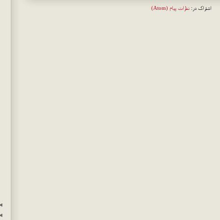
اشتراک در:
نظرات پیام (Atom)
◄
◄