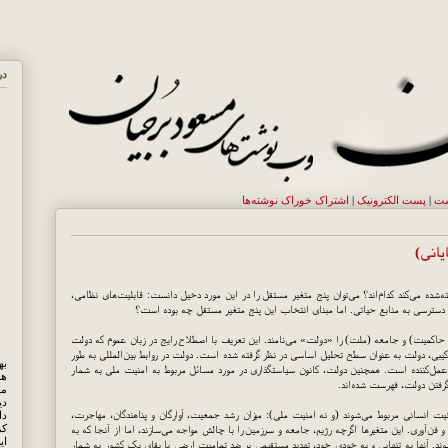
در
ست
|
پست الکترونيک
|
اشتراک خوراک نوشته‌ها
یانی)
ته‌شده می‌کند کدام‌اند؟ می‌توان پنج متغیر مستقل را در این مورد دخیل دانست: قابلیت‌های نظامی،
دسترسی به منابع حیاتی. اما مبنای انتخاب این پنج متغیر مستقل چه بوده است؟
حاکمیت) و جامعه (ملت) را «دولت» می‌نامند. این تعریف با اصطلاح رایج در زبان عموم که دولت
کیبی، دولت به عنوان سطح تحلیل اساسی در نظر گرفته شده است. دولت در روابط بین‌المللی به طور
د عمل‌کننده است. همچنین دولت، کانون سیاستگذاری در مورد مسائل مربوط به امنیت ملی به شمار
هم
 گرفتن دولت، فهرست شده‌اند.
مه
دی
یت انسانی مربوط می‌شوند (و نه امنیت ملی): میزان رشد جمعیت، آوارگان و پناهندگان، مهاجرت،
کر
آوری. این متغیرها اگرچه رژیم، جامعه و سرزمین را با چالش مواجه می‌سازند، اما از آنجا که به
ای
. آنها به تنهایی و به خودی خود، تهدید مستقیمی بر ضد تمامیت ارضی یا بقای یک کشور به شمار