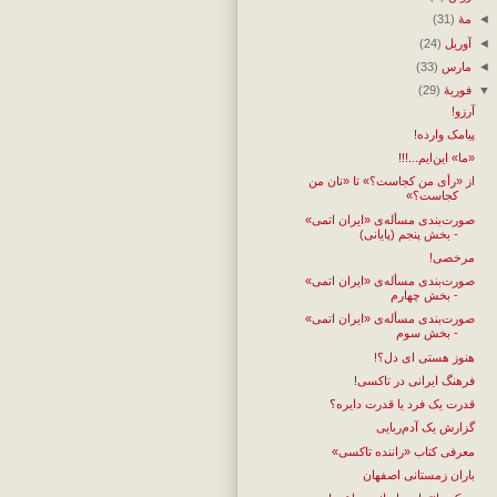
◄
مهٔ
(31)
◄
آوریل
(24)
◄
مارس
(33)
▼
فوریهٔ
(29)
آرزو!
پیامک وارده!
«ما» این‌ایم...!!!
از «رأی من کجاست؟» تا «نان من
کجاست؟»
صورت‌بندی مسأله‌ی «ایران اتمی»
- بخش پنجم (پایانی)
مرخصی!
صورت‌بندی مسأله‌ی «ایران اتمی»
- بخش چهارم
صورت‌بندی مسأله‌ی «ایران اتمی»
- بخش سوم
هنوز هستی ای دل؟!
فرهنگ ایرانی در تاکسی!
قدرت یک فرد یا قدرت دایره؟
گزارش یک آدم‌ربایی
معرفی کتاب «راننده تاکسی»
باران زمستانی اصفهان