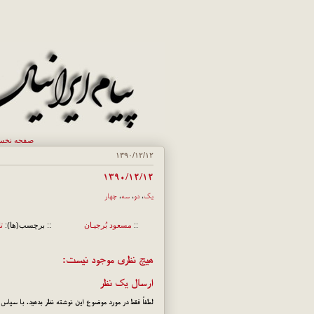
صفحه نخ
۱۳۹۰/۱۲/۱۲
۱۳۹۰/۱۲/۱۲
یک
،
دو
،
سه
،
چهار
::
مسعود بُرجيـان
:: برچسب(ها):
ت
هیچ نظری موجود نیست:
ارسال یک نظر
لطفاً فقط در مورد موضوع این نوشته نظر بدهید. با سپاس!