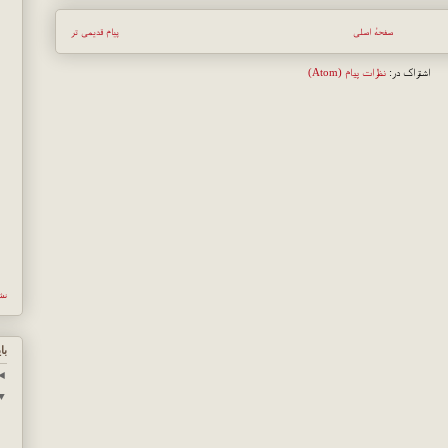
صفحهٔ اصلی
پیام قدیمی تر
اشتراک در:
نظرات پیام (Atom)
نش
با
◄
▼