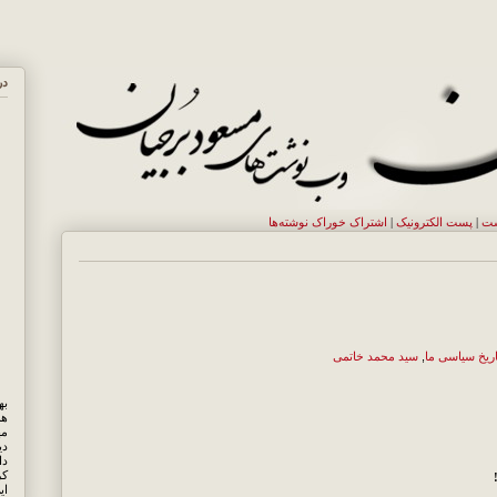
در
ست
|
پست الکترونيک
|
اشتراک خوراک نوشته‌ها
اریخ سیاسی ما
,
سید محمد خاتمی
هم
مه
دی
کر
ای