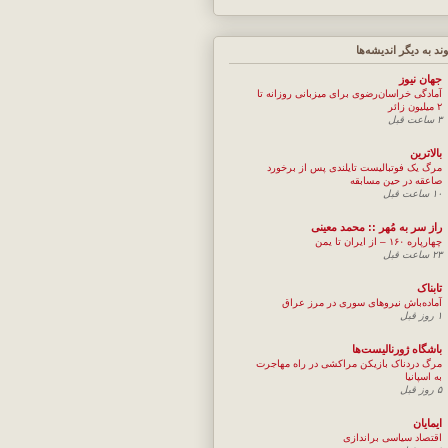
وند به ديگر انديشه‌ها
جهان نيوز
آمادگی خراسان‌رضوی برای میزبانی روزانه تا
۲ میلیون زائر
۳ ساعت قبل
بالاترین
مرگ یک فوتبالیست تایلندی پس از برخورد
صاعقه در حین مسابقه
۱۰ ساعت قبل
راز سر به مُهر :: محمد معینی
چهارپاره ۱۶۰ – از ایران تا یمن
۲۳ ساعت قبل
تابناک
آماده‌باش نیروهای سوری در مرز عراق
۱ روز قبل
باشگاه ژورنالیست‌ها
مرگ دردناک بازیکن مراکشی در راه مهاجرت
به اسپانیا
۵ روز قبل
ایمایان
اقتصاد سیاسی براندازی