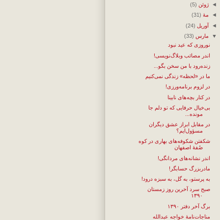
◄
ژوئن
(5)
◄
مهٔ
(31)
◄
آوریل
(24)
▼
مارس
(33)
نوروزی که عید نبود
اندر مصائب وبلاگ‌نویسی!
زنده‌رود با من سخن بگو...
ما در «لحظه» زندگی نمی‌کنیم
در لزوم برنامه‌ورزی!
در کنار بچه‌های نابینا
بی‌خیال حرفایی که تو دلم جا
مونده...
در مقابل ابراز عشق دیگران
مسؤول‌ایم؟
شکفتن شکوفه‌های بهاری در کوه
صُفهٔ اصفهان
اندر نشانه‌های مردانگی!
مادربزرگ حسابگر!
به پرستو، به گل، به سبزه درود!
صبح سرد آخرین روز زمستان
۱۳۹۰
برگ آخر دفتر ۱۳۹۰
مناجات‌نامهٔ خواجه عبدالله