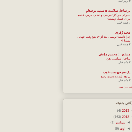
۵ روز قبل
بر ساحل سلامت :: سمیه توحیدلو
معرفی مراکز تفریحی و دیدنی جزیره قشم
برای فصل زمستان
۱ هفته قبل
مجيد زُهَری
چرا داستان‌نویسی بعد از ۵۷ هیچ‌وقت جهانی
نشد؟ 4
۲ هفته قبل
مستور :: محسن مؤمنی
ساختار سیاسی ذهن
۷ ماه قبل
یک سرخپوست خوب
تپانچه باید دم دست باشد
۷ ماه قبل
ان دادن همه
یگانی ماهیانه
(4)
2013
(163)
2012
◄
سپتامبر
(1)
◄
اوت
(9)