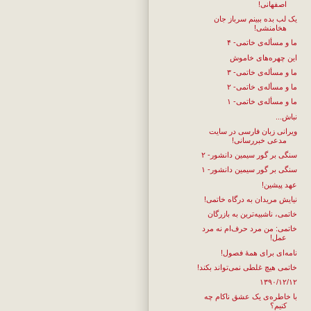
اصفهانی!
یک لب بده ببینم سرباز جان
هخامنشی!
ما و مسأله‌ی خاتمی- ۴
این چهره‌های خاموش
ما و مسأله‌ی خاتمی- ۳
ما و مسأله‌ی خاتمی- ۲
ما و مسأله‌ی خاتمی- ۱
نباش...
ویرانی زبان فارسی در سایت
مدعی خبررسانی!
سنگی بر گور سیمین دانشور- ۲
سنگی بر گور سیمین دانشور- ۱
عهد پیشین!
نیایش مریدان به درگاه خاتمی!
خاتمی، ناشبیه‌ترین به بازرگان
خاتمی: من مرد حرف‌ام نه مرد
عمل!
نامه‌ای برای همهٔ فصول!
خاتمی هیچ غلطی نمی‌تواند بکند!
۱۳۹۰/۱۲/۱۲
با خاطره‌ی یک عشق ناکام چه
کنیم؟