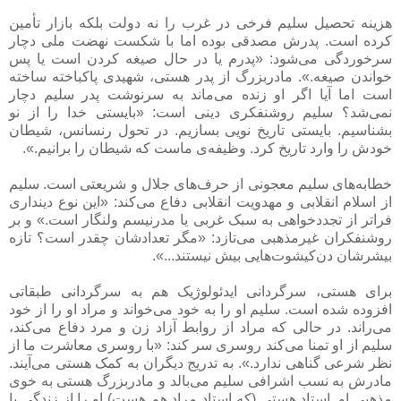
هزینه تحصیل سلیم فرخی در غرب را نه دولت بلکه بازار تأمین
کرده است. پدرش مصدقی بوده اما با شکست نهضت ملی دچار
سرخوردگی می‌شود: «پدرم یا در حال صیغه کردن است یا پس
خواندن صیغه.». مادربزرگ از پدر هستی، شهیدی پاکباخته ساخته
است اما آیا اگر او زنده می‌ماند به سرنوشت پدر سلیم دچار
نمی‌شد؟ سلیم روشنفکری دینی است: «بایستی خدا را از نو
بشناسیم. بایستی تاریخ نویی بسازیم. در تحول رنسانس، شیطان
خودش را وارد تاریخ کرد. وظیفه‌ی ماست که شیطان را برانیم.».
خطابه‌های سلیم معجونی از حرف‌های جلال و شریعتی است. سلیم
از اسلام انقلابی و مهدویت انقلابی دفاع می‌کند: «این نوع دینداری
فراتر از تجددخواهی به سبک غربی یا مدرنیسم ولنگار است.» و بر
روشنفکران غیرمذهبی می‌تازد: «مگر تعدادشان چقدر است؟ تازه
بیشرشان دن‌کیشوت‌هایی بیش نیستند...».
برای هستی، سرگردانی ایدئولوژیک هم به سرگردانی طبقاتی
افزوده شده است. سلیم او را به خود می‌خواند و مراد او را از خود
می‌راند. در حالی که مراد از روابط آزاد زن و مرد دفاع می‌کند،
سلیم از او تمنا می‌کند روسری سر کند: «با روسری معاشرت ما از
نظر شرعی گناهی ندارد.». به تدریج دیگران به کمک هستی می‌آیند.
مادرش به نسب اشرافی سلیم می‌بالد و مادربزرگ هستی به خوی
مذهبی او. استاد هستی (که استاد مراد هم هست) او را از زندگی با