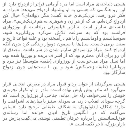
هستی دلباخته‌ی مراد است اما مراد آرمانی فراتر از ازدواج دارد. از
این رو هنگامی که هستی به او پیشنهاد ازدواج می‌دهد: «مراد به
فکر فرو رفت. نزدیکی‌های خانه گفت: مگر دیوانه‌ای؟ خیال کن
ازدواج کرده‌ایم. ما که از هر زن و شوهری به هم نزدیک‌تریم.». مراد
دلبسته‌ی سارتر است. سارتر فیلسوفی برخاسته از بورژوازی
فرانسه بود که به سرعت تلاش می‌کرد پرولتاریزه شود.
سوسیالیسم و اومانیسم را با هم درآمیخته بود و علیه قواعد تاریخ و
سنت برمی‌خاست. سال‌ها با سیمون دوبوار زندگی کرد بدون آنکه
ازدواج کنند. مراد نیز سودای سارتر شدن در سر داشت. مصدق از
آن رو برای آنان محترم بود که از اشراف بریده و بورژوا شده بود.
اما نسل مراد می‌خواست از بورژوازی (طبقه متوسط) نیز ببرد و
پرولتاریا (طبقه زحمتکش) شود و این با سنت‌هایی چون ازدواج
سازگار نبود.
هستی سرگردان از جواب رد و قبول مراد در معرض انتخابی قرار
می‌گیرد که مادر پیش پایش نهاده است. مادر از او تکرار تجربه‌ی
خویش را نمی‌خواهد. راه حل میانه، جناحی از بورژوازی است که
گرچه سودای انقلاب دارد، اما سودای ستیز با بنیان‌های اشرافیت را
ندارد؛ شکاف ایدئولوژیک به شکاف طبقاتی ترجیح دارد: «سلیم
می‌گفت که در انگلیس تاریخ ادیان خوانده اما رساله‌ی
فوق‌لیسانسش را درباره عرفان تطبیقی نوشته. می‌گفت پدرش در
بازار بزرگ، تاجر تکمه است.».