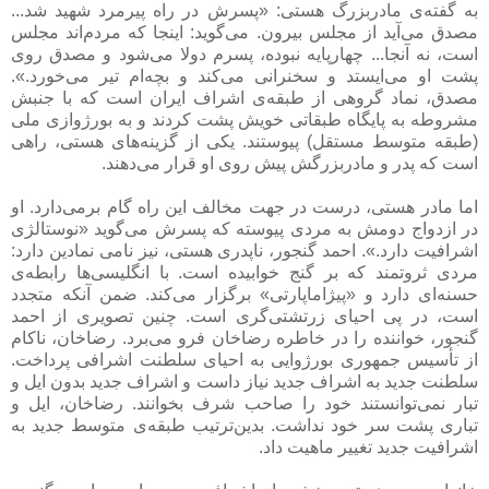
به گفته‌ی مادربزرگ هستی: «پسرش در راه پیرمرد شهید شد...
مصدق می‌آید از مجلس بیرون. می‌گوید: اینجا که مردم‌اند مجلس
است، نه آنجا... چهارپایه نبوده، پسرم دولا می‌شود و مصدق روی
پشت او می‌ایستد و سخنرانی می‌کند و بچه‌ام تیر می‌خورد.».
مصدق، نماد گروهی از طبقه‌ی اشراف ایران است که با جنبش
مشروطه به پایگاه طبقاتی خویش پشت کردند و به بورژوازی ملی
(طبقه متوسط مستقل) پیوستند. یکی از گزینه‌های هستی، راهی
است که پدر و مادربزرگش پیش روی او قرار می‌دهند.
اما مادر هستی، درست در جهت مخالف این راه گام برمی‌دارد. او
در ازدواج دومش به مردی پیوسته که پسرش می‌گوید «نوستالژی
اشرافیت دارد.». احمد گنجور، ناپدری هستی، نیز نامی نمادین دارد:
مردی ثروتمند که بر گنج خوابیده است. با انگلیسی‌ها رابطه‌ی
حسنه‌ای دارد و «پیژاماپارتی» برگزار می‌کند. ضمن آنکه متجدد
است، در پی احیای زرتشتی‌گری است. چنین تصویری از احمد
گنجور، خواننده را در خاطره رضاخان فرو می‌برد. رضاخان، ناکام
از تأسیس جمهوری بورژوایی به احیای سلطنت اشرافی پرداخت.
سلطنت جدید به اشراف جدید نیاز داست و اشراف جدید بدون ایل و
تبار نمی‌توانستند خود را صاحب شرف بخوانند. رضاخان، ایل و
تباری پشت سر خود نداشت. بدین‌ترتیب طبقه‌ی متوسط جدید به
اشرافیت جدید تغییر ماهیت داد.