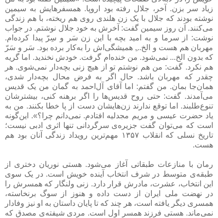
زیاد سر بزن. آخر، جلال رفته بود اروپا. همسفرهایش به سیمین
نوشته بودند که جلال با یک زن هلندی روی هم ریخته، با هم زندگی
می‌کنند. آن روز سیمین گفت: آخرش به خود جلال نوشتم. در جواب
نوشت: از سرما و به امید بچه با این زن سَر و سِرّ پیدا کرده‌ام.
مهربان هم هست و الخ...ِ همیشگی‌اش را به‌کار برده بود. سَر و سَرّ
که بدون الخ... نمی‌شود. من خنده‌ام گرفت. خودش نخندید. اما گریه
هم نکرد. گفت: من هم نوشتم تو از هیچ زنی بچه‌دار نمی‌شوی. هر
چقدر که مهربان باشد. حال اگر به فرض محال بچه‌دار شدی،
همان‌جا بمان. من گفتم: اما آقای آل‌احمد به گمان من یک قدیس
می‌آمدند. گفت: حتی روح قدیس‌ها را اگر برهنه کنی، بیشترشان
تنوع‌طلبند. اما توقع ندارند زن‌هایشان دست از پا خطا بکنند. من به
یاد حضرت عیسی و مریم مجدلیه افتادم. نمی‌دانم چرا؟». این‌گونه
است که می‌توان گفت جزیره‌ی سرگردانی تنها اثری ادبی نیست؛
تاریخ نسلی که انقلاب ۱۳۵۷ مهم‌ترین رویداد زندگی آنان بود هم
هست.
رمان با منازعات طبقاتی آغاز می‌شود. هستی نوریان دختری از
طبقه‌ی متوسط در شرف انتخاب آینده خویش است. در یک سوی
این انتخاب، عشرت، مادرش قرار دارد. زنی ولنگار که همسرش را
در نهضت ملی ایران از دست داده و هنوز از سوگ برنخاسته،
همسری دیگر یافته است، هر چند که تا پایان داستان به او نیز وفادار
نمی‌ماند. هستی فرزند همسر اول است. مردی شیفته‌ی مصدق که