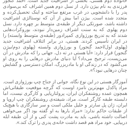
خانواده دوم هستی، بخشی از اشرافیت جدید است. احمد گنجور
فرزندی به نام بیژن دارد. از نسل دوم همین اشراف که بی‌سوادی
پدر را با دانشجویی در غرب مرتفع ساخته و اینک تحصیل‌کرده و
متجدد شده است. بیژن اما بیش از آن که نوستالژی اشرافیت
داشته باشد، صورتکی دیگر از طبقه‌ی متوسط بر چهره دارد. نسل
دوم پهلوی که به سنت اشراف زمین‌دار نبودند، بوروکرات‌هایی
شدند که به تدریج بورژوازی کمپرادور (طبقه‌ی متوسط وابسته) را
در ایران تأسیس کردند. هستی، در برابر ائتلاف اشرافیت جدید
(پهلوی اول/احمد گنجور) و بورژوازی وابسته (پهلوی دوم/بیژن
گنجور) قرار دارد: «آیا هستی در ته دل، جهانی را که مادرش در آن
می‌زیست، ترجیح می‌داد؟ آیا دنیای مادرش درهایی را به روی او
می‌گشود که در زندگی او با مادربزرگ، امکان دسترسی و گشایش
چنان درهایی نبود؟».
آموزگار هستی در این نوع نگاه، جوانی از جناح چپ بورژوازی است.
مراد پاکدل مهم‌ترین نامزد اوست که گرچه موقعیت طبقاتی‌اش
همچون عمده روشنفکران ایران، پرولتاریایی و کارگری نیست، اما
دلبسته طبقه کارگر است. مراد، شیفته‌ی روشنفکران چپ اروپا و
ایران، ژان پل سارتر و خلیل ملکی است و سر سازگاری با هیچ‌یک
از طبقات حاکم ندارد: «مراد بارها به او گفته بود اگر می‌خواهی
اصالت داشته باشی، باید به مادرت پشت کنی و از آن طبقه ابله
دربیایی. خود مراد هم قصد داشت خانه‌ی پدری را ترک کند.».