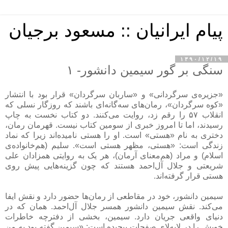
پیام ایرانیان :: مسعود برجیان
۱۳۹۰/۱۲/۱۹
سنگی بر گور سیمین دانشور- ۱
«جزیره‌ی سرگردانی» و «ساربان سرگردان» قرار بود با انتشار
«کوه سرگردان»، رمان‌های سه‌گانه‌ای باشند که روزگار نسلی که
انقلاب ۵۷ را رقم زد، روایت می‌کنند. دو کتاب نخست به چاپ
رسیدند، اما تا امروز خبری از سومین کتاب نیست. قهرمان رمان،
دختری به نام «هستی» است. او را هستی نامیده‌اند زیرا که نماد
زندگی است: «هستی، مظهر هستی است». سلیم (هم‌خانواده‌ی
اسلام) و مراد (هم‌معنای آرمان)، هر یک به روایتی همزادان علی
شریعتی و جلال آل‌احمد هستند که چون گزینه‌هایی پیش روی
هستی قرار گرفته‌اند.
سیمین دانشور، خود در مقاطعی از رمان‌ها حضور دارد و نقش ایفا
می‌کند. نقش سیمین دانشور همسر جلال آل‌احمد. همان که در
دنیای واقعی جریان دارد. سیمین، بخشی از دفترچه خاطرات
خویش را در لابه‌لای صفحات پیچیده است: «سیمین گفته بود به من