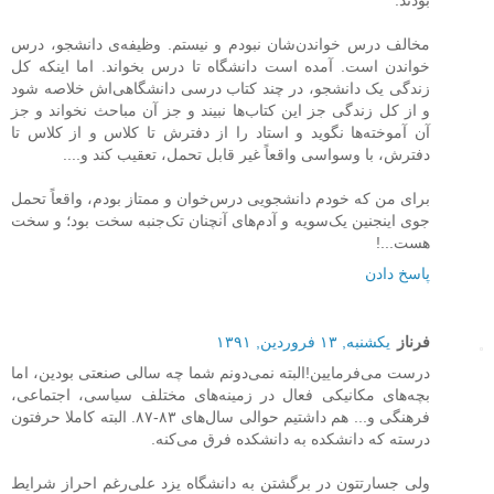
بودند.
مخالف درس خواندن‌شان نبودم و نیستم. وظیفه‌ی دانشجو، درس
خواندن است. آمده است دانشگاه تا درس بخواند. اما اینکه کل
زندگی یک دانشجو، در چند کتاب درسی دانشگاهی‌اش خلاصه شود
و از کل زندگی جز این کتاب‌ها نبیند و جز آن مباحث نخواند و جز
آن آموخته‌ها نگوید و استاد را از دفترش تا کلاس و از کلاس تا
دفترش، با وسواسی واقعاً غیر قابل تحمل، تعقیب کند و....
برای من که خودم دانشجویی درس‌خوان و ممتاز بودم، واقعاً تحمل
جوی اینجنین یک‌سویه و آدم‌های آنچنان تک‌جنبه سخت بود؛ و سخت
هست...!
پاسخ دادن
فرناز
یکشنبه, ۱۳ فروردین, ۱۳۹۱
درست می‌فرمایین!البته نمی‌دونم شما چه سالی صنعتی بودین، اما
بچه‌های مکانیکی فعال در زمینه‌های مختلف سیاسی، اجتماعی،
فرهنگی و... هم داشتیم حوالی سال‌های ۸۳-۸۷. البته کاملا حرفتون
درسته که دانشکده به دانشکده فرق می‌کنه.
ولی جسارتتون در برگشتن به دانشگاه یزد علی‌رغم احراز شرایط