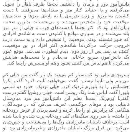
دانش‌آموز دور و برمان را داشتیم. بچه‌ها ظرف ناهار را تحویل
می‌گرفتند و با احتیاط کنار میز و صندلی‌ها می‌رفتند. با دست
کشیدن به میزها و زدن ضربه‌ی پا به پایه‌ی میزها و صندلی‌ها،
موقعیت خود را تشخیص می‌دادند و می‌نشستند. بدترین صحنه،
پایان ناهار بود که اکثر بچه‌ها با دست‌های چرب و چیلی از سر میز
بلند می‌شدند و در بسیاری مواقع با کشیدن دست به شانه‌ی افرادی
که هنوز نشسته بودند، موقعیت را تشخیص داده و به سمت درب
خروجی حرکت می‌کردند! شانه‌های اکثر افراد در این موقعیت،
کثیف می‌شد. پس از روز دوم، دیدم اینطوری نمی‌شد. موقع عبور
یک دانش‌آموز، سریع جاخالی می‌دادم و با دست‌هایم هدایتش
می‌کردم تا هم لباس من کثیف نشود و هم او مسیرش را پیدا کند.
پسربچه‌ی تپلی بود که بسیار کم می‌دید. یک بار گفت من خیلی کم
می‌بینم ولی نابینا نیستم. گفت می‌خواهید ثابت کنم؟ گفتم بکن!
چشمانش را به پلیورم نزدیک کرد. خیلی نزدیک. حدود دو سانتی
پلیور! گفت لباس شما رنگ روشن است. خیلی روشن! گفتم درست
گفتی! کِرم‌رنگ است! معلم این دانش‌آموز هم مرد میان‌سال
نابینایی بود با موهای جوگندمی. تعریف می‌کرد که در دوسالگی،
هنگامی که برادرش او را بغل کرده و قصد پریدن از عرض رودخانه
را داشته، با سر روی سنگ‌های کف رودخانه پرت شده و نابینا شده
است. برخلاف نابینایان مادرزادی، رنگ‌ها را می‌شناخت و حس‌شان
می‌کرد. این فرق بزرگ نابینایان مادرزادی و غیرمادرزادی بود. او