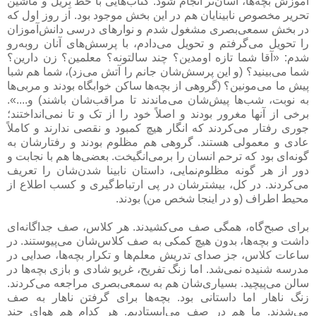
آموزش بچه‌ها، آسان‌تر انجام شود. کتاب‌هایی با خط بِریل و ماشین
تحریر مخصوص نابینایان هم در این بخش موجود بود. از روز اول که
در بخش سمعی‌بصری مشغول شدم و نوارهای درسی دانش‌آموزان
را تحویل می‌گرفتم و تحویل می‌دادم، با پرسش‌های آنان روبه‌رو
شدم: «آقا شما تازه اومدین؟ چند سالتونه؟ معلمین؟ زن دارین؟
شما می‌بینید؟ (و این پرسش‌شان جانم را آتش می‌زد)، شما هم شبا
پیش ما می‌مونین؟ (گروهی از بچه‌ها ساکن خوابگاه بودند و مربی‌ها
به نوبت، شب‌ها پیش‌شان می‌ماندند تا مراقب‌شان باشند) و....».
برخی از آنها مغرور بودند و اصلاً خود را از تک و تا نمی‌انداختند؛
جوری رفتار می‌کردند که انگار هیچ کمبود و نقصی ندارند و کاملاً
عادی و معمولی هستند. گروهی هم مظلوم بودند و رفتارشان به
گونه‌ای بود که ترحم انسان را برمی‌انگیخت. بعضی‌ها هم با نجابت و
دور از هر گونه مظلوم‌نمایی، داستان نابینا شدن‌شان را تعریف
می‌کردند. در کل، بیشترشان در پی ارتباط‌گیری و کسب اطلاع از
محیط اطراف (و در اینجا شخص من) بودند.
برای صبح‌گاه، همگی صف می‌کشیدند. هر کلاس، صف جداگانه‌ای
داشت و بچه‌ها، بدون هیچ کمکی به صف کلاس‌شان می‌پیوستند. در
ساعات کلاس، جز صدای تدریش معلم‌ها و تکرار بچه‌ها، صدایی در
مدرسه شنیده نمی‌شد. اما زنگ تفریح، غریو شادی و بازی بچه‌ها در
سالن می‌پیچید. بسیاری‌شان هم به سمعی‌بصری مراجعه می‌کردند.
زنگ ناهار اما داستانی بود. بچه‌ها برای گرفتن ناهار به صف
می‌شدند. ما هم در صف می‌ایستادیم. هر کدام هم هوای چند