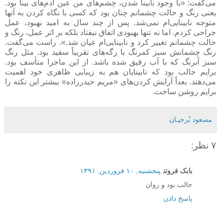
می‌گفت: «با وجود نابینا شدن، چشم‌های من عین آدم‌های بینا بود.
یعنی رنگ و حالت چشمانم چنان بود که کسی با نگاه کردن به آنها
متوجه نابینایی‌ام نمی‌شد. پس از چند سال به امید بهبود، عمل
جراحی کردم. اما نه تنها بهبودی اتفاق نیفتاد بلکه بر اثر عمل، رنگ و
حالت چشمانم تغییر کرد و نابینایی‌ام عیان شد.». راست می‌گفت.
رنگ چشمانش سبز کمرنگ با رگه‌های تقریباً سفید بود. مثل رنگ
سبز آبرنگ که با آب رقیق شده باشد. از این ماجرا متأسف بود.
برایم جالب بود که نابینایان هم به زیبایی ظاهری خود اهمیت
می‌دهند. بعداً آرایش کردن‌های «مریم حیدرزاده» بیشتر این نکته را
برایم روشن ساخت.
مسعود بُرجيـان
۷ نظر:
بابک فروتن
پنجشنبه, ۱۰ فروردین, ۱۳۹۱
جالب بود و روان
پاسخ دادن