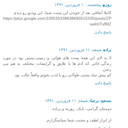
روزبه
پنجشنبه, ۱۰ فروردین, ۱۳۹۱
کاملا اتفاقی بعد از خوندن این پست شما، این ویدیو رو دیدم:
https://plus.google.com/100535338638690515335/posts/ZP
wahhTxfMZ
پاسخ دادن
براده
جمعه, ۱۱ فروردین, ۱۳۹۱
لا به لای این همه پست های هوائی و زمینی،پستی بود در مورد
زندگی.جائی که آدم ها با علایق و گرایشات مختلف به هم می
رسن.
کم پیش میاد پستی طولانی رو با لذت بخونم.واقعاً جالب بود.
پاسخ دادن
مسعود برجیان
جمعه, ۱۱ فروردین, ۱۳۹۱
دوستان گرامی، بابک، روزبه و براده.
از ابراز لطف و محبت شما سپاسگزارم.