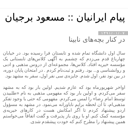
پیام ایرانیان :: مسعود برجیان
۱۳۹۱/۰۱/۰۷
در کنار بچه‌های نابینا
سال اول دانشگاه تمام شده و تابستان فرا رسیده بود. در خیابان
چهارباغ قدم می‌زدم که چشمم به آگهی کلاس‌های تابستانی یک
مؤسسه خیریه افتاد. کلاس‌ها، مجموعه‌ای از دروس مذهبی و ادبی
و روانشناسی و... بود. رفتم و ثبت‌نام کردم . در امتحان پایان دوره،
در بین نود نفر، اول شدم. جایزه‌ی سی نفر اول، سفر به مشهد بود.
اواخر شهریورماه بود که عازم شدیم. اولین بار بود که به مشهد
سفر می‌کردم. و اولین بار بود که مفهومی مذهبی به نام «طلبیدن
توسط امام رضا» را لمس می‌کردم. مفهومی که حتی با وجود تفکر
مذهبی‌ام، تا آن لحظه برایم ناباورانه می‌نمود. در مشهد به مسؤول
اردو پیشنهاد کردم تا اگر امکانش هست در کارهای خیریه‌ی
مؤسسه کمک کنم. او با روی باز پذیرفت و گفت اتفاقاً می‌خواستم
همین پیشنهاد را مطرح کنم که خودت پیشقدم شدی.