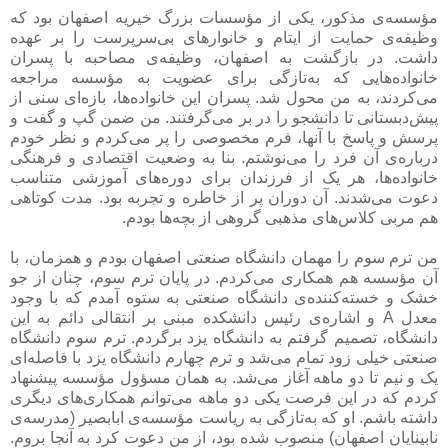
مؤسسه‌ی مذکور، یکی از مؤسسات بزرگ خیریه اصفهان بود که
وظیفه‌ی حمایت از ایتام و خانوارهای بی‌سرپرست را بر عهده
داشت. در بازگشت به اصفهان، وظیفه‌ی مصاحبه با پسران
خانواده‌هایی که به‌تازگی برای عضویت به مؤسسه مراجعه
می‌کردند، به من محول شد. پسران این خانواده‌ها، بازه‌ای سنی از
پیش‌دبستانی تا دانشجو را در بر می‌گرفتند. من ضمن گپ و گفت و
پرسش و پاسخ با آنها، فرم مخصوصی را پر می‌کردم و نظر خودم
درباره‌ی آن فرد را می‌نوشتم. بنا به وضعیت اقتصادی و فرهنگی
خانواده‌ها، هر یک از فرزندان برای دوره‌های آموزشی متناسب
دعوت می‌شدند. آن دوران پر از خاطره و تجربه بود. مدت کوتاهی
هم مربی کلاس‌های مذهبی گروهی از بچه‌ها بودم.
من ترم سوم را مهمان دانشگاه صنعتی اصفهان بودم و همزمان، با
آن مؤسسه هم همکاری می‌کردم. در پایان ترم سوم، چنان از جو
خشک و خسته‌کننده‌ی دانشگاه صنعتی به ستوه آمدم که با وجود
معدل A و اشاره‌ی رئیس دانشکده مبنی بر انتقالی دائم به این
دانشگاه، تصمیم گرفتم به دانشگاه یزد برگردم. ترم سوم دانشگاه
صنعتی خیلی زود تمام می‌شد و ترم چهارم دانشگاه یزد با فاصله‌ای
یک و نیم تا دو ماهه آغاز می‌شد. به همان مسؤول مؤسسه پیشنهاد
کردم که در این فرصت یکی دو ماهه می‌توانم همکاری‌های دیگری
داشته باشم. او که به‌تازگی به ریاست مؤسسه‌ی ابابصیر (مدرسه‌ی
نابینایان اصفهان) منصوب شده بود، از من دعوت کرد به آنجا بروم.