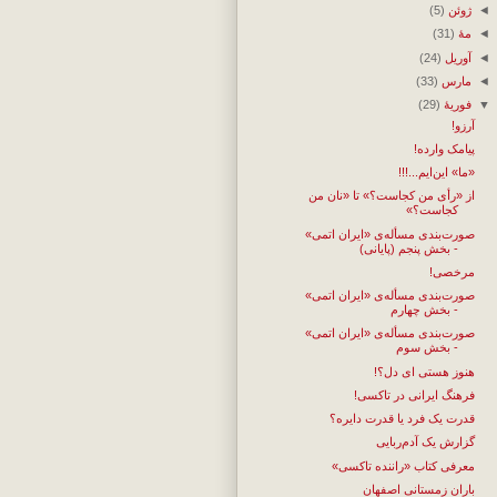
◄
ژوئن
(5)
◄
مهٔ
(31)
◄
آوریل
(24)
◄
مارس
(33)
▼
فوریهٔ
(29)
آرزو!
پیامک وارده!
«ما» این‌ایم...!!!
از «رأی من کجاست؟» تا «نان من
کجاست؟»
صورت‌بندی مسأله‌ی «ایران اتمی»
- بخش پنجم (پایانی)
مرخصی!
صورت‌بندی مسأله‌ی «ایران اتمی»
- بخش چهارم
صورت‌بندی مسأله‌ی «ایران اتمی»
- بخش سوم
هنوز هستی ای دل؟!
فرهنگ ایرانی در تاکسی!
قدرت یک فرد یا قدرت دایره؟
گزارش یک آدم‌ربایی
معرفی کتاب «راننده تاکسی»
باران زمستانی اصفهان