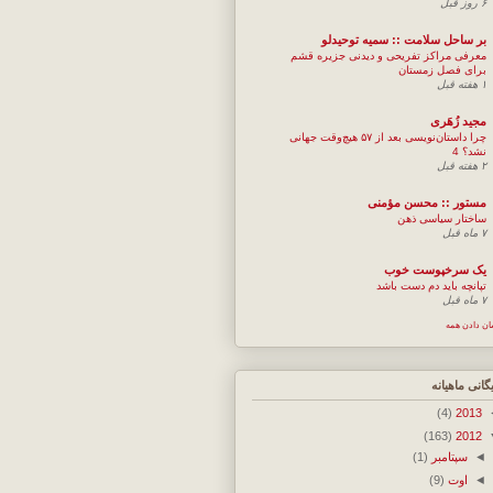
۶ روز قبل
بر ساحل سلامت :: سمیه توحیدلو
معرفی مراکز تفریحی و دیدنی جزیره قشم
برای فصل زمستان
۱ هفته قبل
مجيد زُهَری
چرا داستان‌نویسی بعد از ۵۷ هیچ‌وقت جهانی
نشد؟ 4
۲ هفته قبل
مستور :: محسن مؤمنی
ساختار سیاسی ذهن
۷ ماه قبل
یک سرخپوست خوب
تپانچه باید دم دست باشد
۷ ماه قبل
ان دادن همه
یگانی ماهیانه
(4)
2013
(163)
2012
◄
سپتامبر
(1)
◄
اوت
(9)