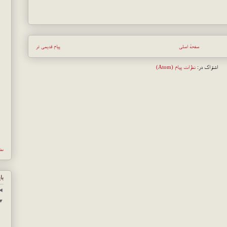
صفحهٔ اصلی
پیام قدیمی تر
اشتراک در:
نظرات پیام (Atom)
نش
با
◄
▼