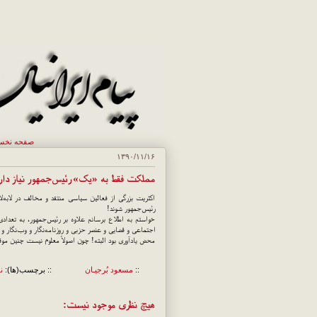
صفحه نخ
۱۳۹۰/۱۱/۱۶
مملکت فقط به «یک» رئیس‌جمهور نیاز دار
اکثریت بزرگی از فعالین سیاسی منتقد و مخالف در لابه‌لا
رئیس‌جمهور شوند!
خواستم به اطلاع برسانم علاوه بر رئیس‌جمهور، به تعداد
اجتماعی و قضایی و عنصر حزبی و روزنامه‌نگار و وب‌نگار و 
محض یادآوری بود البته! چون اصولاً معلوم نیست چنین موقع
::
مسعود بُرجيـان
:: برچسب(ها):
ن
هیچ نظری موجود نیست: