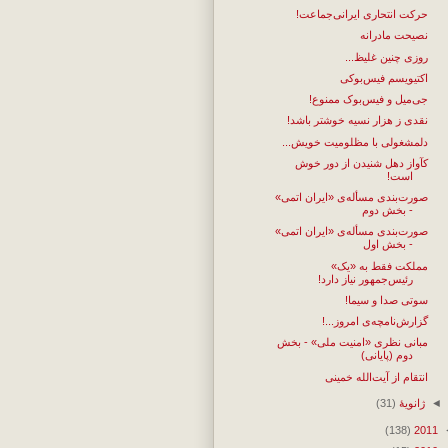
حرکت انتحاری ایرانی‌جماعت!
نصیحت مادرانه
روزی چنین غلیظ...
اکتیویسم فیس‌بوکی
جی‌میل و فیس‌بوک ممنوع!
نقدی ز هزار نسیه خوشتر باشد!
دلمشغولی با مظلومیت خویش...
کآواز دهل شنیدن از دور خوش
است!
صورت‌بندی مسأله‌ی «ایران اتمی»
- بخش دوم
صورت‌بندی مسأله‌ی «ایران اتمی»
- بخش اول
مملکت فقط به «یک»
رئیس‌جمهور نیاز دارد!
سوتی صدا و سیما!
گزارش‌نامچه‌ی امروز...!
مبانی نظری «امنیت ملی» - بخش
دوم (پایانی)
انتقام از آیت‌الله خمینی
◄
ژانویهٔ
(31)
(138)
2011