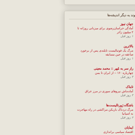
وند به ديگر انديشه‌ها
جهان نيوز
آمادگی خراسان‌رضوی برای میزبانی روزانه تا
۲ میلیون زائر
۱ روز قبل
بالاترین
مرگ یک فوتبالیست تایلندی پس از برخورد
صاعقه در حین مسابقه
۱ روز قبل
راز سر به مُهر :: محمد معینی
چهارپاره ۱۶۰ – از ایران تا یمن
۲ روز قبل
تابناک
آماده‌باش نیروهای سوری در مرز عراق
۲ روز قبل
باشگاه ژورنالیست‌ها
مرگ دردناک بازیکن مراکشی در راه مهاجرت
به اسپانیا
۶ روز قبل
ایمایان
اقتصاد سیاسی براندازی