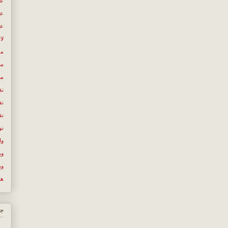
عب
عص
عل
لا
مص
مع
مع
نق
نق
نق
نو
وا
وب
وب
ها
جس