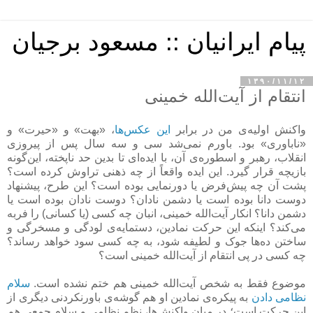
پیام ایرانیان :: مسعود برجیان
۱۳۹۰/۱۱/۱۲
انتقام از آیت‌الله خمینی
واکنش اولیه‌ی من در برابر
این عکس‌ها
، «بهت» و «حیرت» و
«ناباوری» بود. باورم نمی‌شد سی و سه سال پس از پیروزی
انقلاب، رهبر و اسطوره‌ی آن، با ایده‌ای تا بدین حد ناپخته، این‌گونه
بازیچه قرار گیرد. این ایده واقعاً از چه ذهنی تراوش کرده است؟
پشت آن چه پیش‌فرض یا دورنمایی بوده است؟ این طرح، پیشنهاد
دوست دانا بوده است یا دشمن نادان؟ دوست نادان بوده است یا
دشمن دانا؟ انکار آیت‌الله خمینی، انبان چه کسی (یا کسانی) را فربه
می‌کند؟ اینکه این حرکت نمادین، دستمایه‌ی لودگی و مسخرگی و
ساختن ده‌ها جوک و لطیفه شود، به چه کسی سود خواهد رساند؟
چه کسی در پی انتقام از آیت‌الله خمینی است؟
موضوع فقط به شخص آیت‌الله خمینی هم ختم نشده است.
سلام
نظامی دادن
به پیکره‌ی نمادین او هم گوشه‌ی باورنکردنی دیگری از
این حرکت است؛ در میان واکنش‌ها، نظم نظامی و سلام جمعی هم