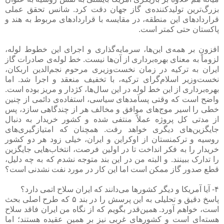
بزرگ‌ترین تولیدکننده‌ی گاز جهان دقت کرد. شانس تحقق عملی
قراردادهای این منطقه، در مقایسه با قراردادهای مربوط به هند و
پاکستان حتی کمتر است.
افزون بر همه‌ی این‌ها، سرمایه‌گذاری و اجرای این خطوط لوله،
لزوماً به معنای بهره‌برداری از آن‌ها نیست. خط لوله‌ی صادرات گاز
ایران به ترکیه در زمان نخست‌وزیری مرحوم نجم‌الدین اربکان،
نخست‌وزیر اسلام‌گرای ترکیه، با تخفیف منعقد و اجرا شد. اما
بهره‌برداری از این خط لوله در این سال‌ها، کژدار و مریز بوده است.
واضح است که وقتی پسآمدهای سیاسی، استفاده‌ی دائمی از چنین
خطی را اسیر موج‌های موافق و مخالف هر از چندگاهی سازد، پس
از مدتی کل پروژه عملاً منتفی شده و کشور خریدار به دنبال
جایگزین‌های دیگری خواهد رفت. همچنان که امتیازگیری‌های
روسیه و ترکمنستان از اوکراین و ایران، خیلی زود هر دو کشور
خریدار را به فکر انداخت تا در اولین فرصت، انتخاب‌هایی جایگزین
را تدارک ببینند. و البته من در این بند متوجه نشدم که به چه دلیل،
قطع صدور گاز ممکن است اما این کار در مورد نفت نشدنی است؟
۴- آیا آمریکا و دیگر کشورها می‌دانند که ایران سلاح اتمی دارد؟
پاسخ دقیق و تحلیلی به این پرسش را در بند ۵ که طرح اصلی بحث
است، خواهم آورد. همین‌قدر بگویم که از نگاه من ایران فاقد سلاح
هسته‌ای است و کشورهای غربی نیز بر همین عقیده هستند؛ اما