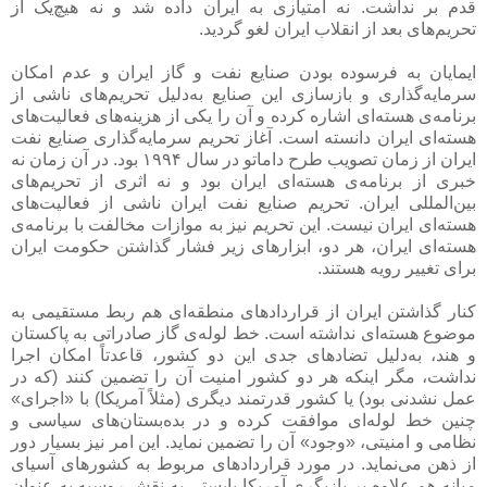
قدم بر نداشت. نه امتیازی به ایران داده شد و نه هیچ‌یک از
تحریم‌های بعد از انقلاب ایران لغو گردید.
ایمایان به فرسوده بودن صنایع نفت و گاز ایران و عدم امکان
سرمایه‌گذاری و بازسازی این صنایع به‌دلیل تحریم‌های ناشی از
برنامه‌ی هسته‌ای اشاره کرده و آن را یکی از هزینه‌های فعالیت‌های
هسته‌ای ایران دانسته است. آغاز تحریم سرمایه‌گذاری صنایع نفت
ایران از زمان تصویب طرح داماتو در سال ۱۹۹۴ بود. در آن زمان نه
خبری از برنامه‌ی هسته‌ای ایران بود و نه اثری از تحریم‌های
بین‌المللی ایران. تحریم صنایع نفت ایران ناشی از فعالیت‌های
هسته‌ای ایران نیست. این تحریم نیز به موازات مخالفت با برنامه‌ی
هسته‌ای ایران، هر دو، ابزارهای زیر فشار گذاشتن حکومت ایران
برای تغییر رویه هستند.
کنار گذاشتن ایران از قراردادهای منطقه‌ای هم ربط مستقیمی به
موضوع هسته‌ای نداشته است. خط لوله‌ی گاز صادراتی به پاکستان
و هند، به‌دلیل تضادهای جدی این دو کشور، قاعدتاً امکان اجرا
نداشت، مگر اینکه هر دو کشور امنیت آن را تضمین کنند (که در
عمل نشدنی بود) یا کشور قدرتمند دیگری (مثلاً آمریکا) با «اجرای»
چنین خط لوله‌ای موافقت کرده و در بده‌بستان‌های سیاسی و
نظامی و امنیتی، «وجود» آن را تضمین نماید. این امر نیز بسیار دور
از ذهن می‌نماید. در مورد قراردادهای مربوط به کشورهای آسیای
میانه هم علاوه بر بازیگری آمریکا بایستی به نقش روسیه به عنوان