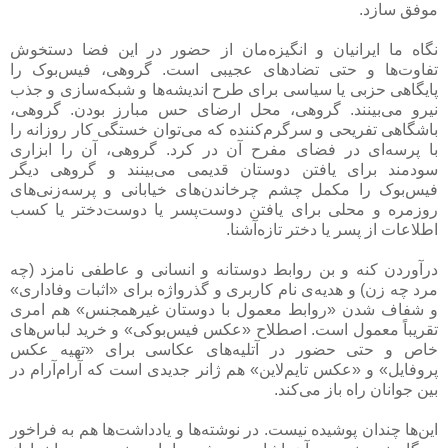
موفق سازد.
نگاه ما ایرانیان و انگیزه‌مان از حضور در این فضا دستخوش
تفاوت‌ها و حتی تضادهای عجیبی است. گروهی، فیس‌بوک را
پایگاهی حزبی یا سیاسی برای طرح اندیشه‌ها و شبکه‌سازی و جذب
نیرو می‌بینند. گروهی، محل ارضای حس مبارز بودن. گروهی،
باشگاهی تفریحی و سرگرم‌کننده که می‌توان خستگی کار روزانه را
با پرسه‌ای در فضای مفرح آن در کرد. گروهی، آن را ابزاری
سودمند برای یافتن دوستان قدیمی می‌بینند و گروهی دیگر
فیس‌بوک را مکمل چشم چرخاندن‌های خیابانی و پرسه‌زنی‌های
روزمره و محلی برای یافتن دوست‌پسر یا دوست‌دختر یا کسب
اطلاعات از پسر یا دختر تازه‌آشنا.
درآوردن کنه و بن روابط دوستانه و انسانی و عاطفی نامزد (چه
مرد چه زن) و هدیه‌ی نام کاربری و گذرواژه برای «اثبات وفاداری»
و شفاف شدن «روابط معمول با دوستان غیرهمجنس» هم امری
تقریباً معمول است. اصطلاح «عکس فیس‌بوکی» و خرید لباس‌های
خاص و حتی حضور در آتلیه‌های عکاسی برای «تهیه عکس
پروفایل» و «عکس تایم‌لاین» هم ژانر جدیدی است که آرام‌آرام در
بین جوانان راه باز می‌کند.
این‌ها چندان پوشیده نیست. در نوشته‌ها و یادداشت‌ها هم به فراخور