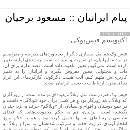
پیام ایرانیان :: مسعود برجیان
۱۳۹۰/۱۱/۲۳
اکتیویسم فیس‌بوکی
فیس‌بوک هم مثل بسیاری دیگر از دستاوردهای مدرنیته و مدرنیسم
در نزد ما ایرانیان، در صورت و سیرت، نسبت به ایده‌ی اولیه، تغییر
کرده است. نمی‌گویم تغییر ماهیت داده است؛ قصد ندارم برای آن،
ذات و محتوایی معین مفروض بگیرم و ایرانیان را به تغییر
کاربری‌اش متهم کنم. آنچه هست دگرگونی کارکردهای این ابزار
دنیای مدرن ارتباطات به دست ایرانیان است.
فیس‌بوک هم درست مثل وبلاگ، پدیده‌ای نوآمده است. از روزگاری
که وبلاگ، مُد روزگار بود و هر کسی برای خود «وبلاگی» داشت و
در جمع دوستان و اقوام و آشنایان، از «وبلاگم» حرف می‌زد، چندان
نگذشته است. ایرانیان، هم به حکم محدودیت‌هایی که فضای
سیاسی و رسانه‌ای به آنها تحمیل کرده بود و هم به حکم بروز
انفجارگونه‌ی فردیت خفته و سرکوب‌شده‌شان به سراغ وبلاگ و
وبلاگ‌نویسی رفتند. کار چندان بالا گرفت که عده‌ای به همین جُرم