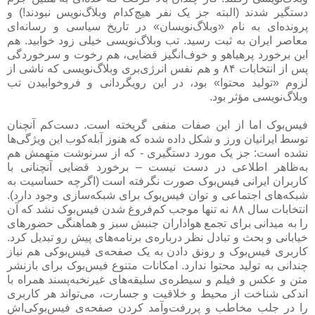
دستگیر شدند (البته جز یک نفر هیچ‌کدام وبلاگ‌نویس نبودند!) و
پرونده‌ای به نام «وبلاگ‌نویسان» در تاریخ سیاسی و رسانه‌ای
معاصر ایران به ثبت رسید. تب وبلاگ‌نویسی خیلی زود خوابید. هم
این برخورد پرهیاهو و خوف‌انگیز قضایی، هم رخوت و سرخوردگی
پس از انتخابات ۸۴ و هم نفس انرژی‌بری وبلاگ‌نویسی که ناشی از
لزوم «تولید محتوا» بود، در این رویگردانی و فروخوابیدن تب
وبلاگ‌نویسی مؤثر بود.
فیس‌بوک اما از این صفات منفی گریخته است. دست‌کم آنچنان
توسط ایرانیان ورز و شکل داده شده که هنوز آبله‌کوب این ویژگی‌ها
نشده است: جز یک مورد دستگیری - که از سرنوشت متهمش هم
به‌ظاهر اطلاعی در دست نیست – برخورد قضایی آنچنانی با
کاربران ایرانی فیس‌بوک صورت نگرفته است (اگرچه حساسیت به
شبکه‌های اجتماعی و توان فیس‌بوک برای شبکه‌سازی وجود دارد).
انتخابات سال ۸۸ نه تنها موجب کم‌فروغ شدن فیس‌بوک نشد که آن
را به میدانی برای تجمع هواداران جنبش سبز و هماهنگی حضورهای
خیابانی و بحث و تبادل نظر درباره‌ی برنامه‌های پیش رو تبدیل کرد.
کاربری فیس‌بوک و رونق دادن به یک صفحه‌ی فیس‌بوکی هم نیاز
چندانی به تولید محتوا ندارد. امکانات متنوع فیس‌بوک برای بازنشر
متن و عکس و فیلم و سیطره‌ی سلیقه‌های غیرنخبه‌پسند همراه با
اندکی شناخت از محیط و خلاقیت و جسارت، می‌تواند هر کاربری
را در جلب مخاطب و پررفت‌وآمد کردن صفحه‌ی فیس‌بوکی‌اش