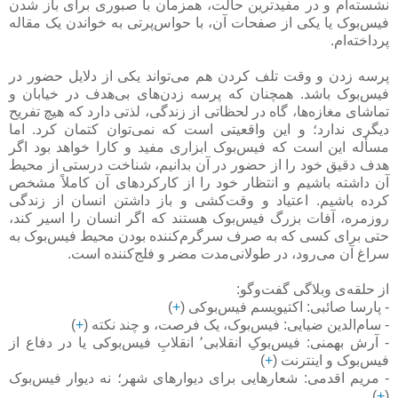
نشسته‌ام و در مفیدترین حالت، همزمان با صبوری برای باز شدن
فیس‌بوک یا یکی از صفحات آن، با حواس‌پرتی به خواندن یک مقاله
پرداخته‌ام.
پرسه زدن و وقت تلف کردن هم می‌تواند یکی از دلایل حضور در
فیس‌بوک باشد. همچنان که پرسه زدن‌های بی‌هدف در خیابان و
تماشای مغازه‌ها، گاه در لحظاتی از زندگی، لذتی دارد که هیچ تفریح
دیگری ندارد؛ و این واقعیتی است که نمی‌توان کتمان کرد. اما
مسأله این است که فیس‌بوک ابزاری مفید و کارا خواهد بود اگر
هدف دقیق خود را از حضور در آن بدانیم، شناخت درستی از محیط
آن داشته باشیم و انتظار خود را از کارکردهای آن کاملاً مشخص
کرده باشیم. اعتیاد و وقت‌کشی و باز داشتن انسان از زندگی
روزمره، آفات بزرگ فیس‌بوک هستند که اگر انسان را اسیر کند،
حتی برای کسی که به صرف سرگرم‌کننده بودن محیط فیس‌بوک به
سراغ آن می‌رود، در طولانی‌مدت مضر و فلج‌کننده است.
از حلقه‌ی وبلاگی گفت‌وگو:
- پارسا صائبی: اکتیویسم فیس‌بوکی (
+
)
- سام‌الدین ضیایی: فیس‌بوک، یک فرصت، و چند نکته (
+
)
- آرش بهمنی: فیس‌بوکِ انقلابی٬ انقلابِ فیس‌بوکی یا در دفاع از
فیس‌بوک و اینترنت (
+
)
- مریم اقدمی: شعارهایی برای دیوارهای شهر؛ نه دیوار فیس‌بوک
)
+
(