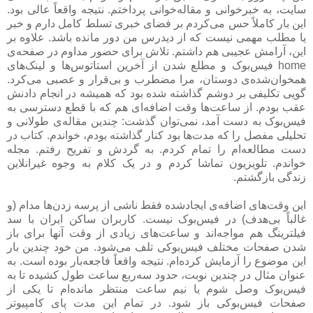
سایت، به خبرخوانی و مقاله‌خوانی پرداختم. نتیجه واقعاً عالی بود.
این بار کاملاً حس می‌کردم بر فضای خبری تسلط کامل دارم و خبر
یا مطلب مهمی نیست که از دیدرس من دور مانده باشد. علاوه بر
این، آرامش عجیبی هم داشتم. تلاش برای حضور مداوم در صفحه‌ی
home فیس‌بوک و مطلع شدن از آخرین استاتوس‌ها و لینک‌های
همخوان‌شده‌ی دوستان، مرا مضطرب و بی‌قرار و عصبی می‌کرد.
گویی تکلیفی بر دوشم گذاشته شده بود که همیشه در انجام دادنش
عقب بودم. از ساعت‌ها وقت اضافه‌ای هم که با قطع دسترسی به
فیس‌بوک به دست آمد، نمی‌توان گذشت: چندین مقاله‌ی طولانی و
تحلیلی مفصل را که مدت‌ها بود کنار گذاشته بودم، خواندم. کتاب در
دست مطالعه‌ام را تمام کردم. به گردش و تفریح رفتم. مجله
خواندم. تلویزیون تماشا کردم و در یک کلام به وجوه غیرانلاین
زندگی بازگشتم.
این وقت‌های اضافه‌ی ایجادشده فقط ناشی از پرسه زدن‌ها مدام (و
غالباً بی‌هدف) در فیس‌بوک نیست. کاربران ساکن ایران با سد
فیلترینگ هم مواجه‌اند و ساعت‌های زیادی از وقت آنها برای باز
شدن صفحات مختلف فیس‌بوکی تلف می‌شود. من خود چندین بار
این موضوع را آزمایش کرده‌ام. نتیجه واقعاً فاجعه‌بار بوده است. به
عنوان مثال در چندین نوبت، حدود سه‌ربع ساعت طول کشیده تا به
فیس‌بوک وصل شوم یا نیم ساعت منتظر مانده‌ام تا یکی از
صفحات فیس‌بوکی باز شود. در تمام این مدت پای کامپیوتر