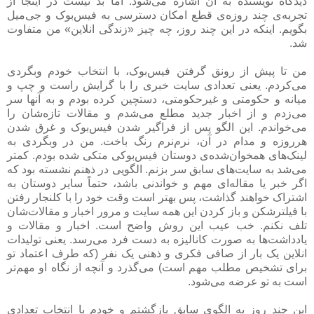
دیدگاه نویسنده به آن اشاره می‌شود. اما بد نیست در اینجا از
تجربه‌ی چند روزه‌ی قطع امکان دسترسی به فیس‌بوک و جی‌میل
بگویم. اینکه در این چند روز، چه چیز «زندگی انلاین» من متفاوت
شد.
من تا پیش از رونق گرفتن فیس‌بوک، با انتخاب خودم وبگردی
می‌کردم. یعنی تعدادی سایت خبری را با گرایش راست و چپ و
میانه و حکومتی و غیرحکومتی، دستچین کرده بودم و به آنها سر
می‌زدم و از اخبار جدید مطلع می‌شدم و مقالات تازه‌شان را
می‌خواندم. این الگو پس از فراگیر شدن فیس‌بوک و غرق شدن
هرروزه و مدام در آن، نرم‌نرم رنگ باخت. من در وبگردی به
لینک‌های همخوان‌شده‌ی دوستان فیس‌بوکی متکی شده بودم. کمتر
می‌شد به سایت‌های سابق سر بزنم. الگویی در ذهنم نشسته بود که
اگر خبر یا مقاله‌ای مهم و خواندنی باشد، حتماً سایر دوستان به
اشتراک خواهند گذاشت، پس بهتر است وقت خود را با کلنجار رفتن
با فیلترشکن و باز کردن این همه سایت و مرور اخبار و مقالات‌شان
تلف نکنم. خب عیب این روش واضح است. اخبار و مقالات و
یادداشت‌ها به صورت کانالیزه به دست فرد می‌رسد. یعنی تولیدات
انلاین یک بار از صافی فکری و ذهنی یک نفر (که طرف اعتماد تو
برای تشخیص مطلب مهم است) می‌گذرد و آنچه از نگاه او مهم‌تر
است به تو عرضه می‌شود.
این چند روز به الگوی سابق بازگشتم و خودم با انتخاب تعدادی